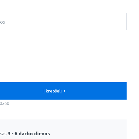
bos
Į krepšelį
0x60
ikas
3 - 6 darbo dienos