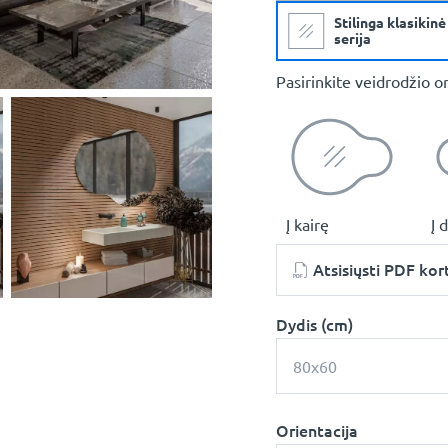
Stilinga klasikinė
serija
Pasirinkite veidrodžio or
Į kairę
Į 
Atsisiųsti PDF kor
Dydis (cm)
80x60
Orientacija