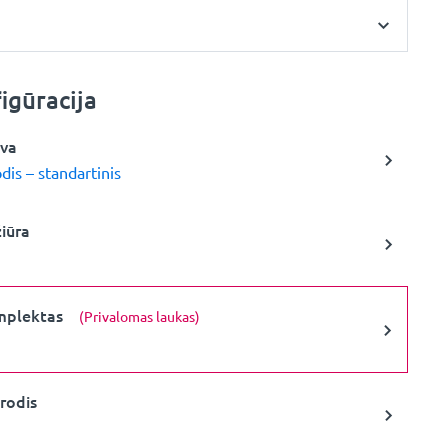
igūracija
lva
dis – standartinis
žiūra
mplektas
(Privalomas laukas)
rodis