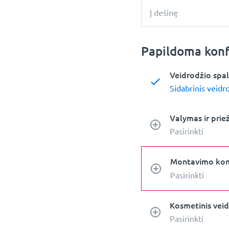
Į dešinę
Papildoma konf
Veidrodžio spa
Sidabrinis veidro
Valymas ir prie
Pasirinkti
Montavimo ko
Pasirinkti
Kosmetinis veid
Pasirinkti