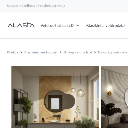
Saugus mokėjimas | Kokybės garantija
Veidrodžiai su LED
Klasikiniai veidrodžiai
Pradžia
Klasikiniai veidrodžiai
Stilingi veidrodžiai
Dekoratyvinis netai