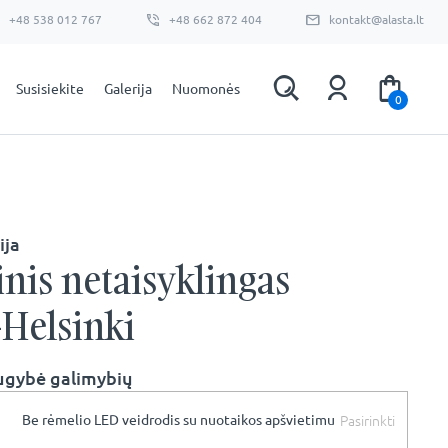
+48 538 012 767
+48 662 872 404
kontakt@alasta.lt
Susisiekite
Galerija
Nuomonės
0
ija
nis netaisyklingas
-Helsinki
ugybė galimybių
Pasirinkti
Be rėmelio LED veidrodis su nuotaikos apšvietimu