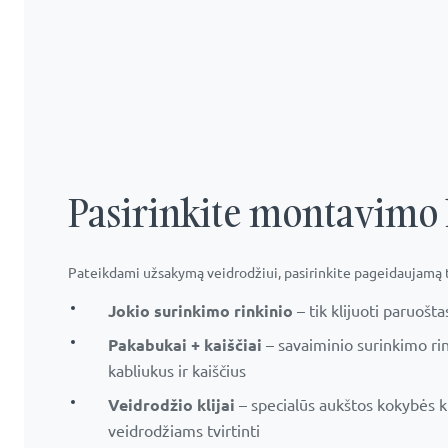
Pasirinkite montavimo
Pateikdami užsakymą veidrodžiui, pasirinkite pageidaujamą 
Jokio surinkimo rinkinio
– tik klijuoti paruošt
Pakabukai + kaiščiai
– savaiminio surinkimo ri
kabliukus ir kaiščius
Veidrodžio klijai
– specialūs aukštos kokybės kli
veidrodžiams tvirtinti