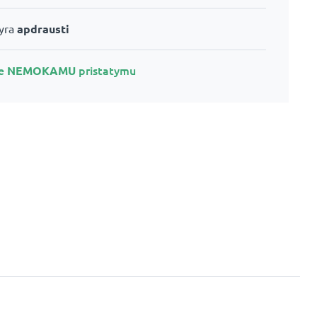
 yra
apdrausti
te
NEMOKAMU
pristatymu