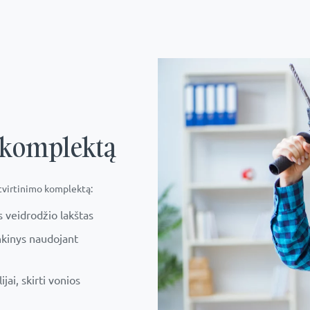
 komplektą
tvirtinimo komplektą:
as veidrodžio lakštas
nkinys naudojant
jai, skirti vonios