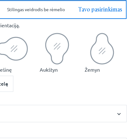
Tavo pasirinkimas
Stilingas veidrodis be rėmelio
ientaciją.
dešinę
Aukštyn
Žemyn
telę