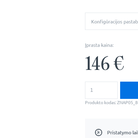
Konfigūracijos pasta
Įprasta kaina:
146
€
produkto
kiekis:
Dekoratyvinis
netaisyklingas
Produkto kodas:
ZNAP05_8
veidrodis
-
Helsinki
Pristatymo la