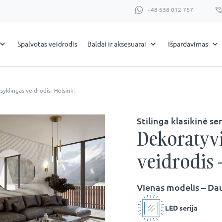
+48 538 012 767
Spalvotas veidrodis
Baldai ir aksesuarai
Išpardavimas
syklingas veidrodis -Helsinki
Stilinga klasikinė ser
Dekoratyvi
veidrodis 
Vienas modelis – Da
LED serija