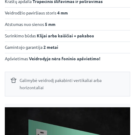
Kraštų apdaila
Trapecinis šlifavimas ir poliravimas
Veidrodžio paviršiaus storis
4 mm
Atstumas nuo sienos
5 mm
Surinkimo būdas
Klijai arba kaiščiai + pakabos
Gamintojo garantija
2 metai
Apšvietimas
Veidrodyje nėra foninio apšvietimo!
Galimybė veidrodį pakabinti vertikaliai arba
horizontaliai