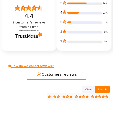
5
56%
4
33%
4.4
3
9
customer's reviews
11%
from all time
collected and verified by
2
0%
1
0%
How do we collect reviews?
Customers reviews
Clear
Search