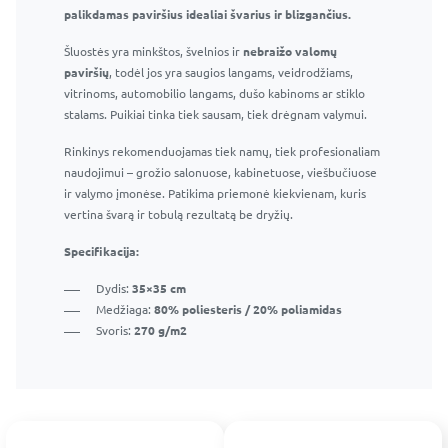
Nepalieka dryžių ar dėmių
palikdamas paviršius idealiai švarius ir blizgančius.
Saugu naudoti langams, veidrodžiams ir kitiems
Šluostės yra minkštos, švelnios ir
stikliniams paviršiams
nebraižo valomų
paviršių
Tinka naudoti namuose ir profesionaliai
, todėl jos yra saugios langams, veidrodžiams,
vitrinoms, automobilio langams, dušo kabinoms ar stiklo
stalams. Puikiai tinka tiek sausam, tiek drėgnam valymui.
Rinkinys rekomenduojamas tiek namų, tiek profesionaliam
naudojimui – grožio salonuose, kabinetuose, viešbučiuose
ir valymo įmonėse. Patikima priemonė kiekvienam, kuris
vertina švarą ir tobulą rezultatą be dryžių.
Specifikacija:
Dydis:
35×35 cm
Medžiaga:
80% poliesteris / 20% poliamidas
Svoris:
270 g/m2