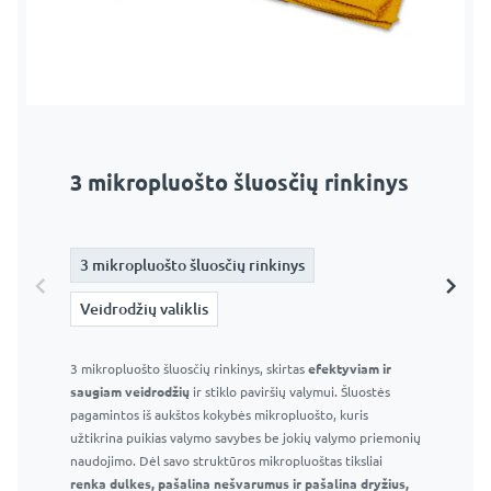
3 mikropluošto šluosčių rinkinys
Veidrodžių valiklis
3 mikropluošto šluosčių rinkinys
3 mikropluošto šluosčių rinkinys
Veidrodžių valiklis
Veidrodžių valiklis
3 mikropluošto šluosčių rinkinys, skirtas
Langų ir veidrodžių valiklis 295 ml – Profesionalus stiklo
efektyviam ir
saugiam veidrodžių
valiklis
ir stiklo paviršių valymui. Šluostės
pagamintos iš aukštos kokybės mikropluošto, kuris
Efektyvus purškiklis ir patogus buteliukas
užtikrina puikias valymo savybes be jokių valymo priemonių
Efektyviai pašalina muilo apnašas, vandens dėmes ir
naudojimo. Dėl savo struktūros mikropluoštas tiksliai
kitas įprastas vonios kambario dėmes
renka dulkes, pašalina nešvarumus ir pašalina dryžius,