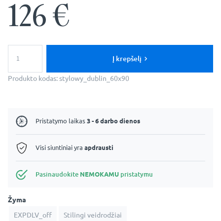
126
€
produkto
kiekis:
Į krepšelį
Modernus,
stilingas
Produkto kodas:
stylowy_dublin_60x90
vonios
veidrodis
-
Dublin
Pristatymo laikas
3 - 6 darbo dienos
Visi siuntiniai yra
apdrausti
Pasinaudokite
NEMOKAMU
pristatymu
Žyma
EXPDLV_off
Stilingi veidrodžiai