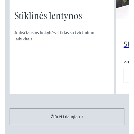
Stiklinės lentynos
Aukščiausios kokybės stiklas su tvirtinimo
laikikliais.
Sti
Pirkti
Žiūrėti daugiau