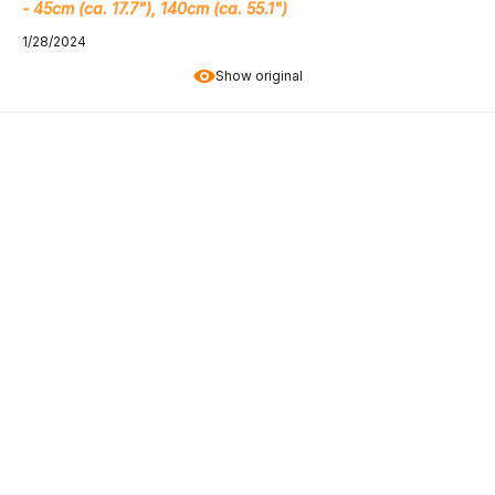
- 45cm (ca. 17.7"), 140cm (ca. 55.1")
1/28/2024
Show original
Sabine
verified
5
Customer rating of the product:
Excellent
7/7/2024
Petra
verified
4
Customer rating of the product:
Good
4/4/2024
Peter
verified
4
Customer rating of the product:
Good
3/11/2024