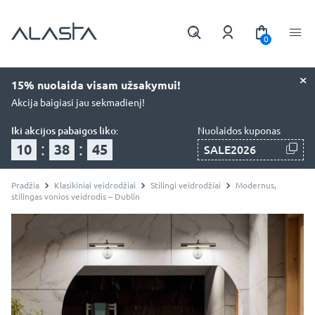
0
×
15% nuolaida visam užsakymui!
Akcija baigiasi jau sekmadienį!
Iki akcijos pabaigos liko:
Nuolaidos kuponas
:
:
10
38
44
SALE2026
Pradžia
Klasikiniai veidrodžiai
Stilingi veidrodžiai
Modernus,
stilingas vonios veidrodis – Dublin