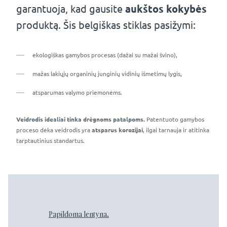
garantuoja, kad gausite
aukštos kokybės
produktą. Šis belgiškas stiklas pasižymi:
ekologiškas gamybos procesas (dažai su mažai švino),
mažas lakiųjų organinių junginių vidinių išmetimų lygis,
atsparumas valymo priemonėms.
Veidrodis idealiai tinka drėgnoms patalpoms.
Patentuoto gamybos
proceso dėka veidrodis yra
atsparus korozijai
, ilgai tarnauja ir atitinka
tarptautinius standartus.
Papildoma lentyna.