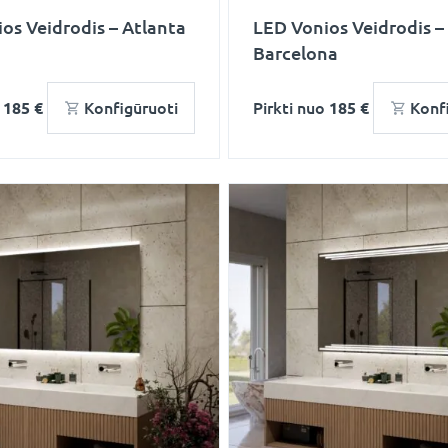
os Veidrodis – Atlanta
LED Vonios Veidrodis –
Barcelona
o
185 €
Konfigūruoti
Pirkti nuo
185 €
Konf