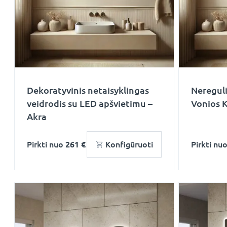
Dekoratyvinis netaisyklingas
Nereguli
veidrodis su LED apšvietimu –
Vonios 
Akra
Pirkti nuo
261 €
Konfigūruoti
Pirkti nu