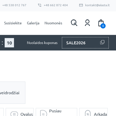
+48 538 012 767
+48 662 872 404
kontakt@alasta.lt
Susisiekite
Galerija
Nuomonės
0
:
08
SALE2026
Nuolaidos kuponas
veidrodžiai
Pusiau
Ovalus
Arkada