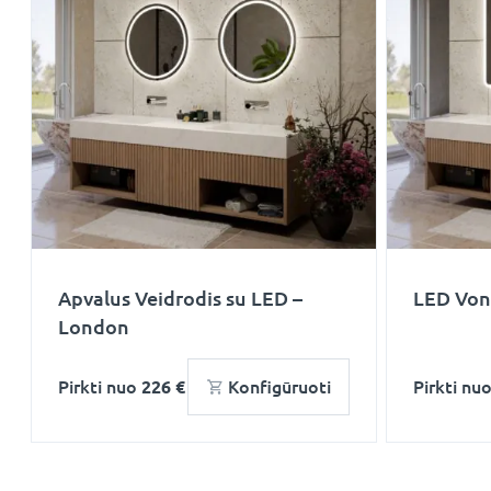
Apvalus Veidrodis su LED –
LED Voni
London
Pirkti nuo
226 €
Konfigūruoti
Pirkti nu