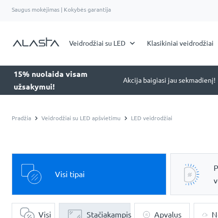
Saugus mokėjimas | Kokybės garantija
Veidrodžiai su LED
Klasikiniai veidrodžiai
15% nuolaida visam
Akcija baigiasi jau sekmadienį!
užsakymui!
Pradžia
Veidrodžiai su LED apšvietimu
LED veidrodžiai
P
Visi tipai
v
Visi
Stačiakampis
Apvalus
N