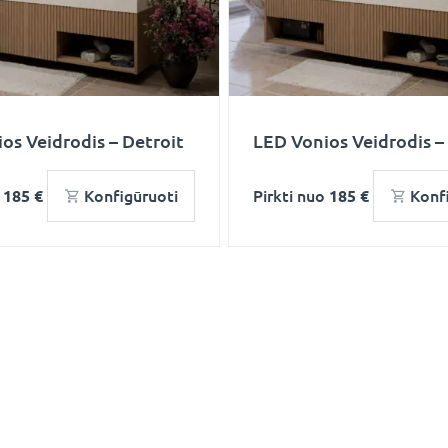
os Veidrodis – Detroit
LED Vonios Veidrodis –
o
185 €
Konfigūruoti
Pirkti nuo
185 €
Konf