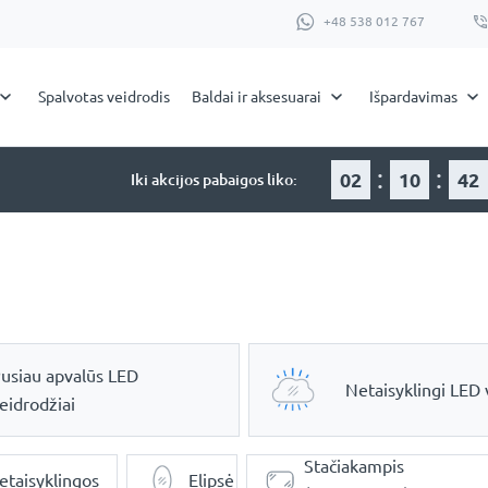
+48 538 012 767
Spalvotas veidrodis
Baldai ir aksesuarai
Išpardavimas
:
:
02
10
42
Iki akcijos pabaigos liko:
usiau apvalūs LED
Netaisyklingi LED 
eidrodžiai
Stačiakampis
etaisyklingos
Elipsė