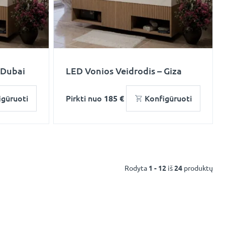
 Dubai
LED Vonios Veidrodis – Giza
igūruoti
Pirkti nuo
185 €
Konfigūruoti
Rodyta
1 - 12
iš
24
produktų