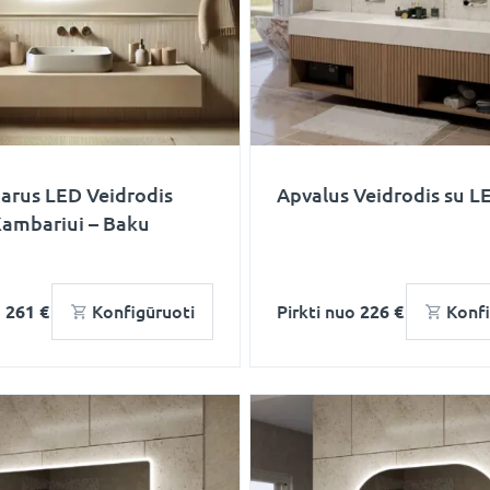
arus LED Veidrodis
Apvalus Veidrodis su LE
Kambariui – Baku
o
261 €
Konfigūruoti
Pirkti nuo
226 €
Konfi