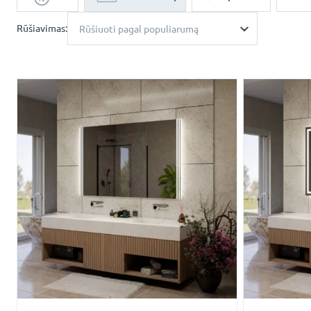
Rūšiavimas:
Rūšiuoti pagal populiarumą