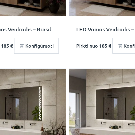
os Veidrodis – Brasil
LED Vonios Veidrodis 
o
185 €
Konfigūruoti
Pirkti nuo
185 €
Konf