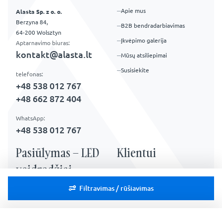
Apie mus
Alasta Sp. z o. o.
Berzyna 84,
B2B bendradarbiavimas
64-200 Wolsztyn
Įkvėpimo galerija
Aptarnavimo biuras:
kontakt@alasta.lt
Mūsų atsiliepimai
Susisiekite
telefonas:
+48 538 012 767
+48 662 872 404
WhatsApp:
+48 538 012 767
Pasiūlymas – LED
Klientui
veidrodžiai
FAQ – Dažnai užduodami
klausimai
Filtravimas / rūšiavimas
LED veidrodžiai
Pristatymas
Klasikiniai veidrodžiai
Instrukcijos