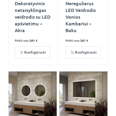
Dekoratyvinis
Nereguliarus
netaisyklingas
LED Veidrodis
veidrodis su LED
Vonios
apšvietimu –
Kambariui –
Akra
Baku
Pirkti nuo
261 €
Pirkti nuo
261 €
Konfigūruoti
Konfigūruoti