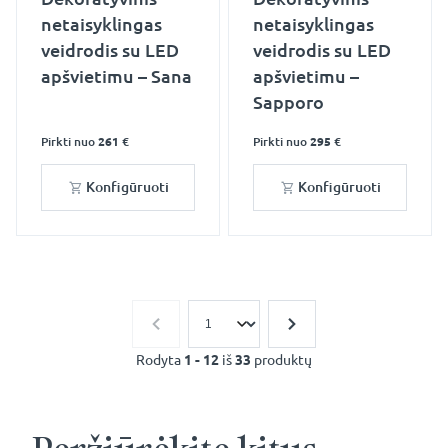
netaisyklingas
netaisyklingas
veidrodis su LED
veidrodis su LED
apšvietimu – Sana
apšvietimu –
Sapporo
Pirkti nuo
261 €
Pirkti nuo
295 €
Konfigūruoti
Konfigūruoti
Rodyta
1 - 12
iš
33
produktų