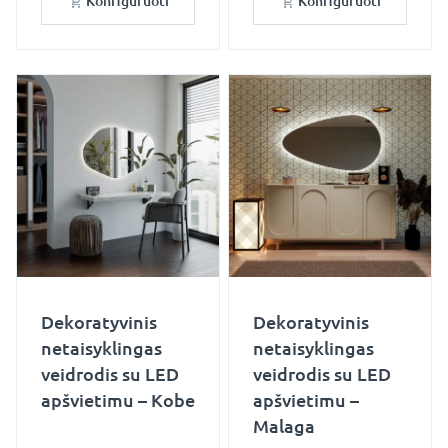
Konfigūruoti
Konfigūruoti
Dekoratyvinis
Dekoratyvinis
netaisyklingas
netaisyklingas
veidrodis su LED
veidrodis su LED
apšvietimu – Kobe
apšvietimu –
Malaga