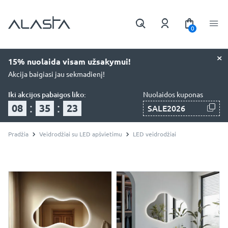
0
×
15% nuolaida visam užsakymui!
Akcija baigiasi jau sekmadienį!
Iki akcijos pabaigos liko:
Nuolaidos kuponas
:
:
08
35
22
SALE2026
Pradžia
Veidrodžiai su LED apšvietimu
LED veidrodžiai