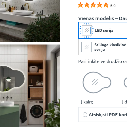
5.0
Vienas modelis – Da
LED serija
Stilinga klasikinė
serija
Pasirinkite veidrodžio or
Į kairę
Į 
Atsisiųsti PDF kor