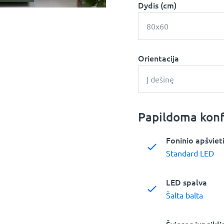
Dydis (cm)
80x60
Orientacija
Į dešinę
Papildoma konf
Foninio apšviet
Standard LED
LED spalva
Šalta balta