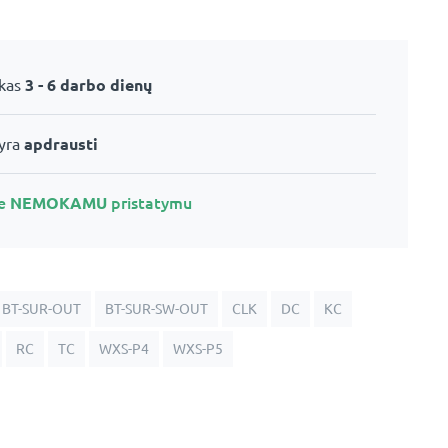
ikas
3 - 6 darbo dienų
 yra
apdrausti
te
NEMOKAMU
pristatymu
BT-SUR-OUT
BT-SUR-SW-OUT
CLK
DC
KC
RC
TC
WXS-P4
WXS-P5