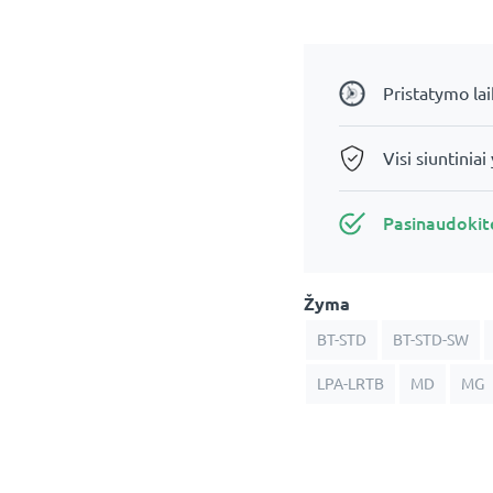
su
LED
apšvietimu
-
Pristatymo la
Helsinki
Visi siuntiniai
Pasinaudoki
Žyma
BT-STD
BT-STD-SW
LPA-LRTB
MD
MG