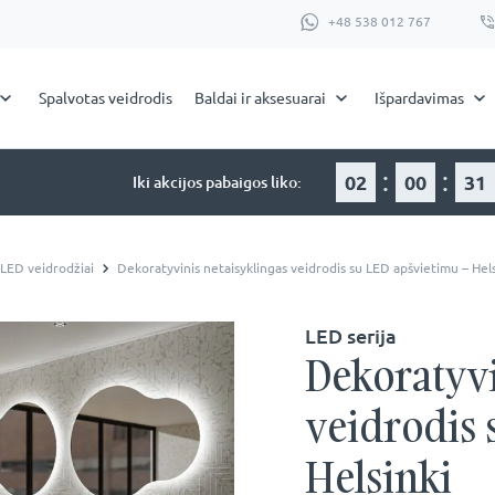
+48 538 012 767
Spalvotas veidrodis
Baldai ir aksesuarai
Išpardavimas
:
:
02
00
31
Iki akcijos pabaigos liko:
 LED veidrodžiai
Dekoratyvinis netaisyklingas veidrodis su LED apšvietimu – Hels
LED serija
Dekoratyvi
veidrodis 
Helsinki