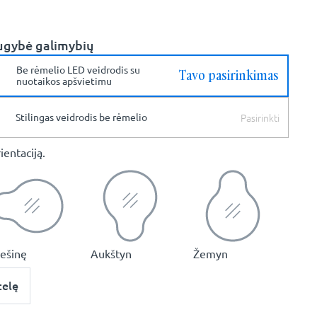
ugybė galimybių
Be rėmelio LED veidrodis su
Tavo pasirinkimas
nuotaikos apšvietimu
Pasirinkti
Stilingas veidrodis be rėmelio
ientaciją.
dešinę
Aukštyn
Žemyn
telę