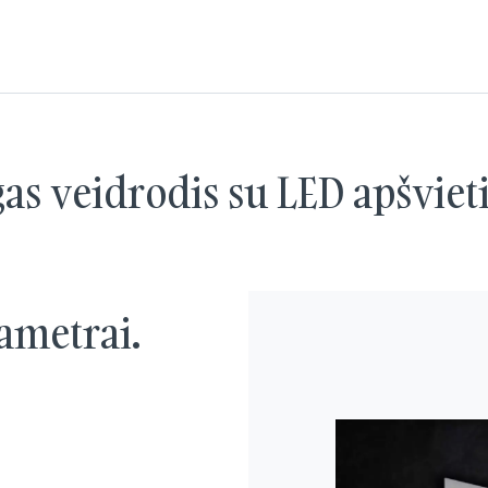
gas veidrodis su LED apšviet
ametrai.