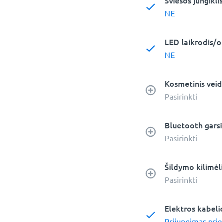
Šviesos jungikli
NE
LED laikrodis/o
NE
Kosmetinis veid
Pasirinkti
Bluetooth garsi
Pasirinkti
Šildymo kilimėli
Pasirinkti
Elektros kabel
Prijungimas prie