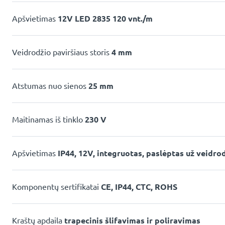
Apšvietimas
12V LED 2835 120 vnt./m
Veidrodžio paviršiaus storis
4 mm
Atstumas nuo sienos
25 mm
Maitinamas iš tinklo
230 V
Apšvietimas
IP44, 12V, integruotas, paslėptas už veidro
Komponentų sertifikatai
CE, IP44, CTC, ROHS
Kraštų apdaila
trapecinis šlifavimas ir poliravimas