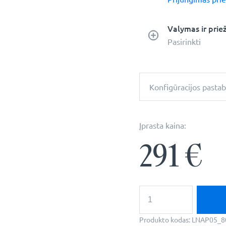
Valymas ir prie
Pasirinkti
Konfigūracijos pasta
Įprasta kaina:
291
€
produkto
kiekis:
Dekoratyvinis
netaisyklingas
Produkto kodas:
LNAP05_8
veidrodis