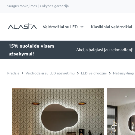
Saugus mokėjimas | Kokybės garantija
Veidrodžiai su LED
Klasikiniai veidrodžiai
15% nuolaida visam
Akcija baigiasi jau sekmadienį!
užsakymui!
Pradžia
Veidrodžiai su LED apšvietimu
LED veidrodžiai
Netaisyklingi