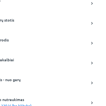
s
rų stotis
rodis
akalbiai
s - nuo garų
io nutraukimas
 230 V (be kištuko)