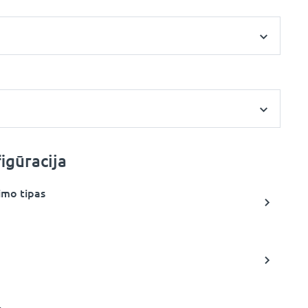
igūracija
imo tipas