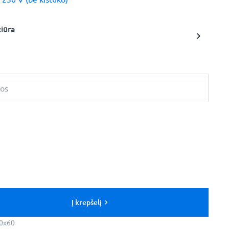
žiūra
bos
Į krepšelį
0x60