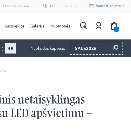
+48 538 012 767
+48 662 872 404
kontakt@alasta.lt
Susisiekite
Galerija
Nuomonės
0
:
37
SALE2026
Nuolaidos kuponas
inki
nis netaisyklingas
su LED apšvietimu –