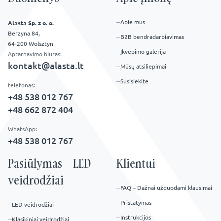
Apie mus
Alasta Sp. z o. o.
Berzyna 84,
B2B bendradarbiavimas
64-200 Wolsztyn
Įkvėpimo galerija
Aptarnavimo biuras:
kontakt@alasta.lt
Mūsų atsiliepimai
Susisiekite
telefonas:
+48 538 012 767
+48 662 872 404
WhatsApp:
+48 538 012 767
Pasiūlymas – LED
Klientui
veidrodžiai
FAQ – Dažnai užduodami klausimai
Pristatymas
LED veidrodžiai
Instrukcijos
Klasikiniai veidrodžiai