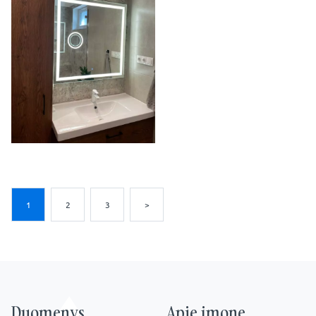
1
2
3
>
Duomenys
Apie įmonę