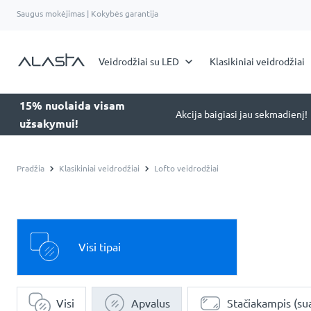
Saugus mokėjimas | Kokybės garantija
Veidrodžiai su LED
Klasikiniai veidrodžiai
15% nuolaida visam
Akcija baigiasi jau sekmadienį!
užsakymui!
Pradžia
Klasikiniai veidrodžiai
Lofto veidrodžiai
Visi tipai
Visi
Apvalus
Stačiakampis (su