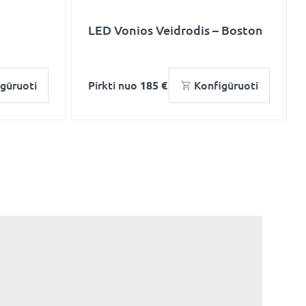
LED Vonios Veidrodis – Boston
gūruoti
Pirkti nuo
185 €
Konfigūruoti
Žiūrėti daugiau