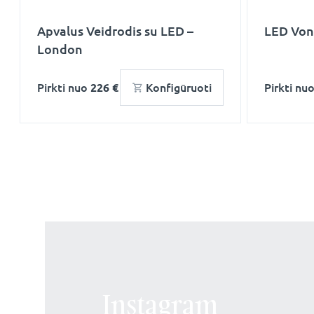
Apvalus Veidrodis su LED –
LED Voni
London
Pirkti nuo
226 €
Konfigūruoti
Pirkti nu
Instagram