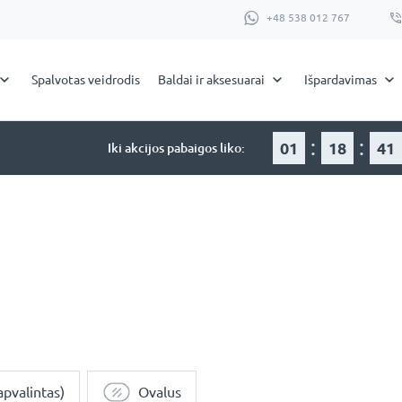
+48 538 012 767
Spalvotas veidrodis
Baldai ir aksesuarai
Išpardavimas
:
:
01
18
41
Iki akcijos pabaigos liko:
apvalintas)
Ovalus