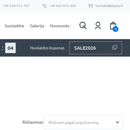
+48 538 012 767
+48 662 872 404
kontakt@alasta.lt
Susisiekite
Galerija
Nuomonės
0
:
03
SALE2026
Nuolaidos kuponas
Rūšiavimas:
Rūšiuoti pagal populiarumą