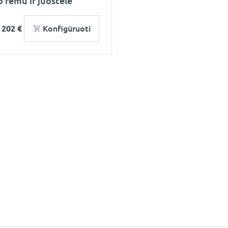
o rėmu ir juostele
o
202 €
Konfigūruoti