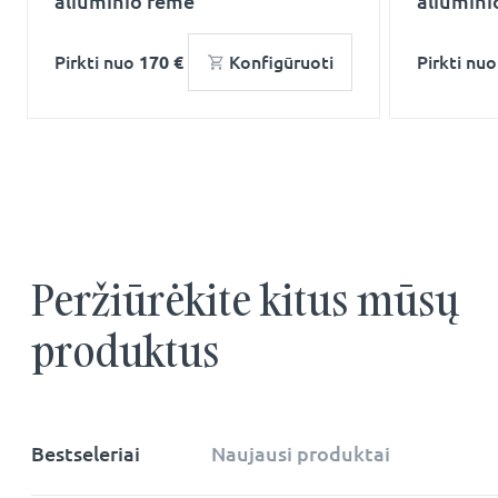
aliuminio rėme
aliumini
Pirkti nuo
170 €
Konfigūruoti
Pirkti nu
Peržiūrėkite kitus mūsų
produktus
Bestseleriai
Naujausi produktai