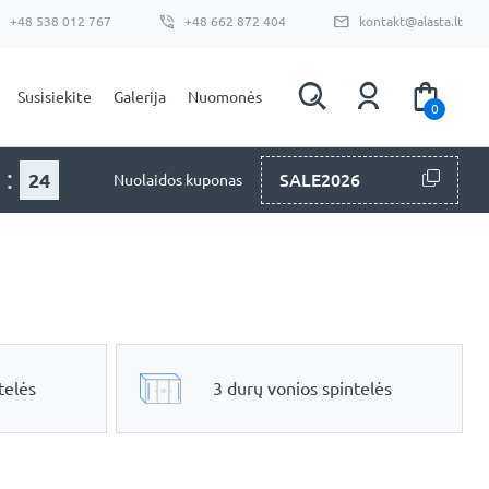
+48 538 012 767
+48 662 872 404
kontakt@alasta.lt
Susisiekite
Galerija
Nuomonės
0
:
22
SALE2026
Nuolaidos kuponas
telės
3 durų vonios spintelės