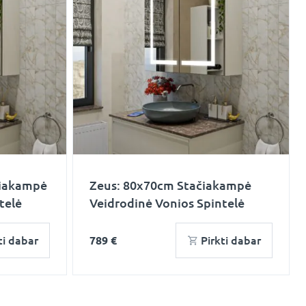
čiakampė
Zeus: 80x70cm Stačiakampė
telė
Veidrodinė Vonios Spintelė
ti dabar
789 €
Pirkti dabar