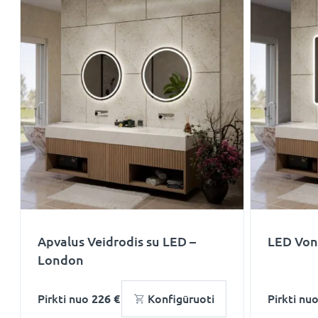
Apvalus Veidrodis su LED –
LED Voni
London
Pirkti nuo
226 €
Konfigūruoti
Pirkti nu