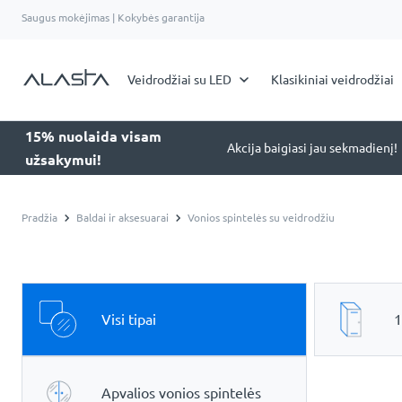
Saugus mokėjimas | Kokybės garantija
Veidrodžiai su LED
Klasikiniai veidrodžiai
15% nuolaida visam
Akcija baigiasi jau sekmadienį!
užsakymui!
Pradžia
Baldai ir aksesuarai
Vonios spintelės su veidrodžiu
Visi tipai
1
Apvalios vonios spintelės