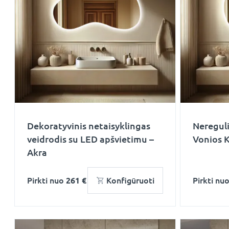
Dekoratyvinis netaisyklingas
Nereguli
veidrodis su LED apšvietimu –
Vonios 
Akra
Pirkti nuo
261 €
Konfigūruoti
Pirkti nu