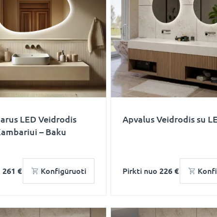
arus LED Veidrodis
Apvalus Veidrodis su LE
Kambariui – Baku
o
261 €
Konfigūruoti
Pirkti nuo
226 €
Konfi