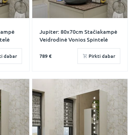
akampė
Jupiter: 80x70cm Stačiakampė
telė
Veidrodinė Vonios Spintelė
ti dabar
789 €
Pirkti dabar