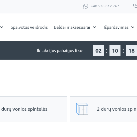
+48 538 012 767
Spalvotas veidrodis
Baldai ir aksesuarai
Išpardavimas
:
:
02
10
18
Iki akcijos pabaigos liko:
 durų vonios spintelės
2 durų vonios spin