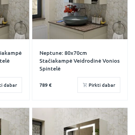
čiakampė
Neptune: 80x70cm
telė
Stačiakampė Veidrodinė Vonios
Spintelė
ti dabar
789 €
Pirkti dabar