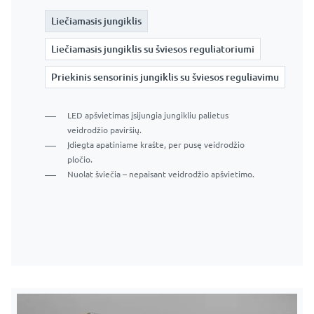
Liečiamasis jungiklis
Liečiamasis jungiklis
Liečiamasis jungiklis
Liečiamasis jungiklis su šviesos reguliatoriumi
Liečiamasis jungiklis su šviesos reguliatoriumi
Liečiamasis jungiklis su šviesos reguliatoriumi
Priekinis sensorinis jungiklis su šviesos reguliavimu
Priekinis sensorinis jungiklis su šviesos reguliavimu
Priekinis sensorinis jungiklis su šviesos reguliavimu
LED apšvietimas įsijungia jungikliu palietus
veidrodžio paviršių.
Įdiegta apatiniame krašte, per pusę veidrodžio
Įdiegta veidrodžio priekyje, apatiniame krašte.
Įdiegta apatiniame krašte, per pusę veidrodžio
pločio.
Apšvietimas įjungiamas perkeliant ranką prieš jutiklį.
pločio.
Nuolat šviečia – nepaisant veidrodžio apšvietimo.
Paspauskite ir palaikykite jungiklį, kad
Nuolat šviečia – nepaisant veidrodžio apšvietimo.
Trumpi paspaudimai įjungiami ir išjungiami.
pritemdytumėte arba pašviesintumėte apšvietimą
apšvietimas
Laikant jungiklį, apšvietimas pritemdomas arba
paryškinamas