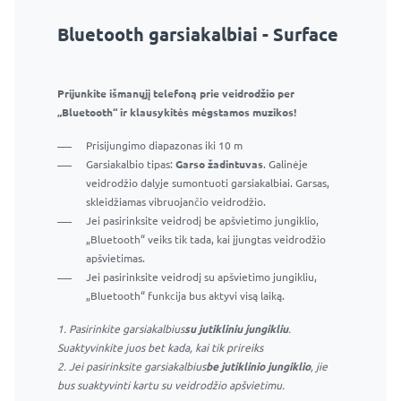
Bluetooth garsiakalbiai - Surface
Prijunkite išmanųjį telefoną prie veidrodžio per
„Bluetooth“ ir klausykitės mėgstamos muzikos!
Prisijungimo diapazonas iki 10 m
Garsiakalbio tipas:
Garso žadintuvas
. Galinėje
veidrodžio dalyje sumontuoti garsiakalbiai. Garsas,
skleidžiamas vibruojančio veidrodžio.
Jei pasirinksite veidrodį be apšvietimo jungiklio,
„Bluetooth“ veiks tik tada, kai įjungtas veidrodžio
apšvietimas.
Jei pasirinksite veidrodį su apšvietimo jungikliu,
„Bluetooth“ funkcija bus aktyvi visą laiką.
1. Pasirinkite garsiakalbius
su jutikliniu jungikliu
.
Suaktyvinkite juos bet kada, kai tik prireiks
2. Jei pasirinksite garsiakalbius
be jutiklinio jungiklio
, jie
bus suaktyvinti kartu su veidrodžio apšvietimu.