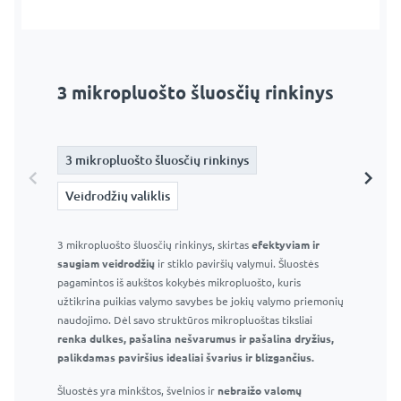
3 mikropluošto šluosčių rinkinys
Veidrodžių valiklis
3 mikropluošto šluosčių rinkinys
3 mikropluošto šluosčių rinkinys
Veidrodžių valiklis
Veidrodžių valiklis
3 mikropluošto šluosčių rinkinys, skirtas
Langų ir veidrodžių valiklis 295 ml – Profesionalus stiklo
efektyviam ir
saugiam veidrodžių
valiklis
ir stiklo paviršių valymui. Šluostės
pagamintos iš aukštos kokybės mikropluošto, kuris
Efektyvus purškiklis ir patogus buteliukas
užtikrina puikias valymo savybes be jokių valymo priemonių
Efektyviai pašalina muilo apnašas, vandens dėmes ir
naudojimo. Dėl savo struktūros mikropluoštas tiksliai
kitas įprastas vonios kambario dėmes
renka dulkes, pašalina nešvarumus ir pašalina dryžius,
Nepalieka dryžių ar dėmių
palikdamas paviršius idealiai švarius ir blizgančius.
Saugu naudoti langams, veidrodžiams ir kitiems
Šluostės yra minkštos, švelnios ir
stikliniams paviršiams
nebraižo valomų