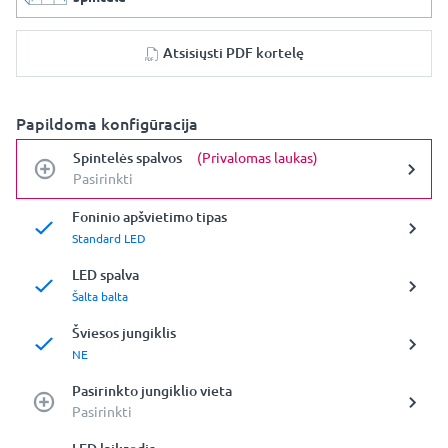
Atsisiųsti PDF kortelę
Papildoma konfigūracija
Spintelės spalvos
(Privalomas laukas)
Pasirinkti
Foninio apšvietimo tipas
Standard LED
LED spalva
Šalta balta
Šviesos jungiklis
NE
Pasirinkto jungiklio vieta
Pasirinkti