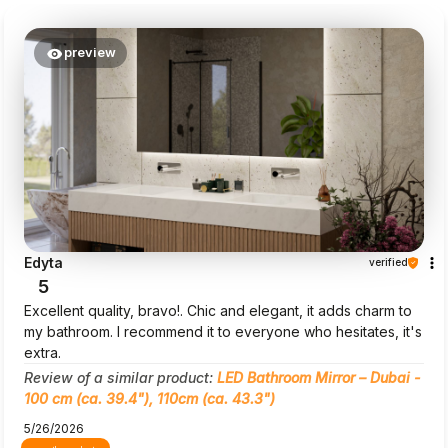
preview
Edyta
verified
5
Excellent quality, bravo!. Chic and elegant, it adds charm to
my bathroom. I recommend it to everyone who hesitates, it's
extra.
Review of a similar product:
LED Bathroom Mirror – Dubai -
100 cm (ca. 39.4"), 110cm (ca. 43.3")
5/26/2026