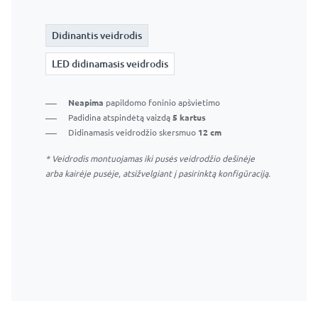
Didinantis veidrodis
Didinantis veidrodis
LED didinamasis veidrodis
LED didinamasis veidrodis
LED didinamasis veidrodis be jutiklinio jungiklio –
Neapima
papildomo foninio apšvietimo
veidrodžio apšvietimas įsijungs kartu su pagrindinio
Padidina atspindėtą vaizdą
5 kartus
veidrodžio apšvietimu.
Didinamasis veidrodžio skersmuo
12 cm
* Veidrodis montuojamas iki pusės veidrodžio dešinėje
Puikus makiažo sprendimas
arba kairėje pusėje, atsižvelgiant į pasirinktą konfigūraciją.
Apima
papildomą šviesos žiedą
aplink didinamąjį
veidrodį
Padidina atspindėtą vaizdą
5 kartus
Didinamasis veidrodžio skersmuo
12 cm
* Veidrodis montuojamas iki pusės veidrodžio dešinėje
arba kairėje pusėje, atsižvelgiant į pasirinktą konfigūraciją.