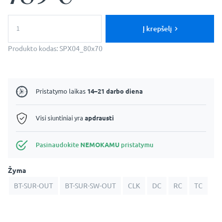
produkto
kiekis:
Į krepšelį
Jupiter:
80x70cm
Produkto kodas:
SPX04_80x70
Stačiakampė
Veidrodinė
Vonios
Spintelė
Pristatymo laikas
14–21 darbo diena
Visi siuntiniai yra
apdrausti
Pasinaudokite
NEMOKAMU
pristatymu
Žyma
BT-SUR-OUT
BT-SUR-SW-OUT
CLK
DC
RC
TC