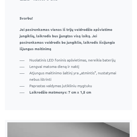
Svarbu!
Jei pasirenkamas vienas iš trijų veidrodžio apšvietimo
jungiklių, laikrodis bus įjungtas visą laiką. Jei
pasirenkamas veidrodis be jungiklio, laikrodis išsijungia
išjungus maitinimą
Nuolatinis LED foninis apšvietimas, nereikia baterijų
Lengvai matoma dieną ir naktį
Atjungus maitinimo šaltinį yra „atmintis“, nustatymai
nebus ištrinti
Paprastas valdymas jutikliniu mygtuku
Laikrodžio matmenys: 7 cm x 1,5 cm