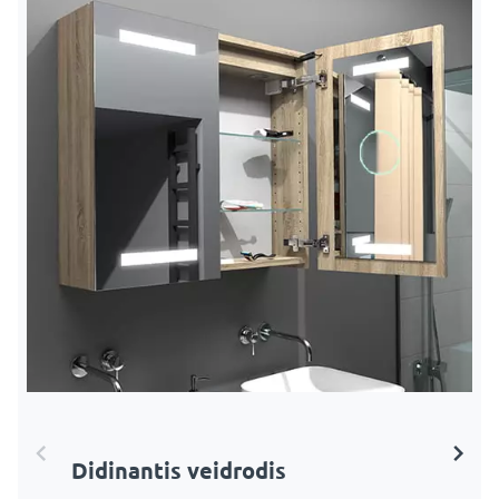
Didinantis veidrodis
LED didinamasis veidrodis