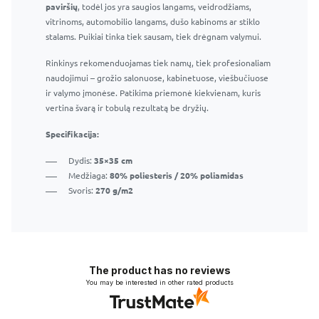
paviršių
Tinka naudoti namuose ir profesionaliai
, todėl jos yra saugios langams, veidrodžiams,
vitrinoms, automobilio langams, dušo kabinoms ar stiklo
stalams. Puikiai tinka tiek sausam, tiek drėgnam valymui.
Rinkinys rekomenduojamas tiek namų, tiek profesionaliam
naudojimui – grožio salonuose, kabinetuose, viešbučiuose
ir valymo įmonėse. Patikima priemonė kiekvienam, kuris
vertina švarą ir tobulą rezultatą be dryžių.
Specifikacija:
Dydis:
35×35 cm
Medžiaga:
80% poliesteris / 20% poliamidas
Svoris:
270 g/m2
The product has no reviews
You may be interested in other rated products