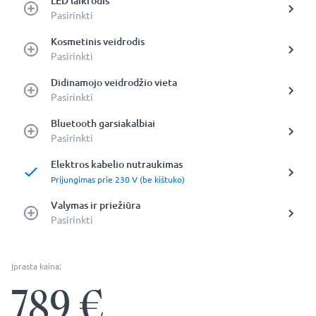
LED laikrodis
Pasirinkti
Kosmetinis veidrodis
Pasirinkti
Didinamojo veidrodžio vieta
Pasirinkti
Bluetooth garsiakalbiai
Pasirinkti
Elektros kabelio nutraukimas
Prijungimas prie 230 V (be kištuko)
Valymas ir priežiūra
Pasirinkti
Įprasta kaina:
789
€