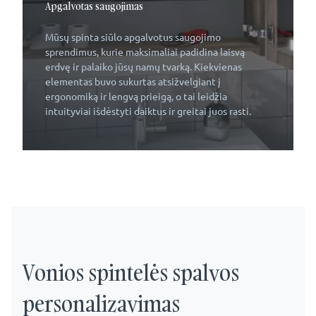
Apgalvotas saugojimas
Mūsų spinta siūlo apgalvotus saugojimo
sprendimus, kurie maksimaliai padidina laisvą
erdvę ir palaiko jūsų namų tvarką. Kiekvienas
elementas buvo sukurtas atsižvelgiant į
ergonomiką ir lengvą prieigą, o tai leidžia
intuityviai išdėstyti daiktus ir greitai juos rasti.
Vonios spintelės spalvos
personalizavimas