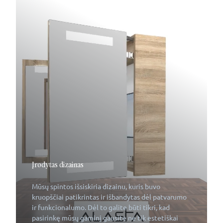
Įrodytas dizainas
Mūsų spintos išsiskiria dizainu, kuris buvo
kruopščiai patikrintas ir išbandytas dėl patvarumo
ir funkcionalumo. Dėl to galite būti tikri, kad
pasirinkę mūsų gaminį gausite ne tik estetiškai