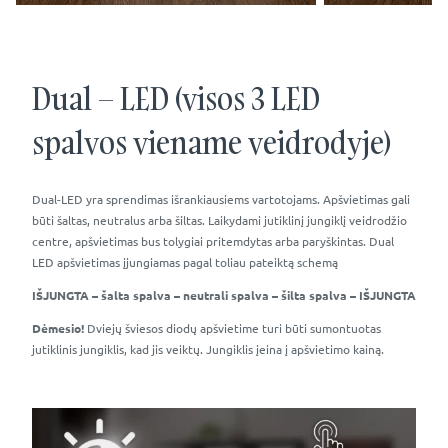
Dual – LED (visos 3 LED
spalvos viename veidrodyje)
Dual-LED yra sprendimas išrankiausiems vartotojams. Apšvietimas gali
būti šaltas, neutralus arba šiltas. Laikydami jutiklinį jungiklį veidrodžio
centre, apšvietimas bus tolygiai pritemdytas arba paryškintas. Dual
LED apšvietimas įjungiamas pagal toliau pateiktą schemą
IŠJUNGTA – šalta spalva – neutrali spalva – šilta spalva – IŠJUNGTA
Dėmesio!
Dviejų šviesos diodų apšvietime turi būti sumontuotas
jutiklinis jungiklis, kad jis veiktų. Jungiklis įeina į apšvietimo kainą.