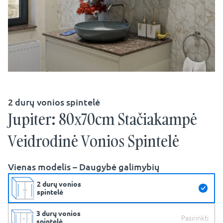
2 durų vonios spintelė
Jupiter: 80x70cm Stačiakampė
Veidrodinė Vonios Spintelė
Vienas modelis – Daugybė galimybių
2 durų vonios
spintelė
3 durų vonios
Pasirinkti
spintelė