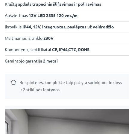
Kraštų apdaila
trapecinis šlifavimas ir poliravimas
Apšvietimas
12V LED 2835 120 vnt./m
Įkroviklis
IP44, 12V, integruotas, paslėptas už veidrodžio
Maitinamas iš tinklo
230V
Komponentų sertifikatai
CE, IP44,CTC, ROHS
Gamintojo garantija
2 metai
Be spintelės, komplekte taip pat yra surinkimo rinkinys
ir 2 stiklinės lentynos.