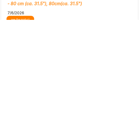
- 80 cm (ca. 31.5"), 80cm(ca. 31.5")
7/6/2026
see the product
Show original
preview
Bartosz
verified
5
Really great build quality