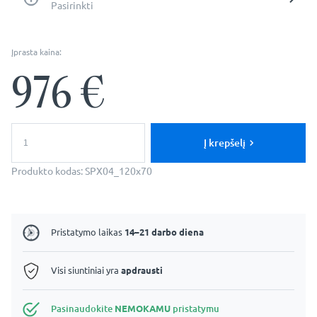
Pasirinkti
Įprasta kaina:
976
€
produkto
kiekis:
Į krepšelį
Jupiter:
120x70cm
Produkto kodas:
SPX04_120x70
Stačiakampė
Veidrodinė
Vonios
Spintelė
Pristatymo laikas
14–21 darbo diena
Visi siuntiniai yra
apdrausti
Pasinaudokite
NEMOKAMU
pristatymu