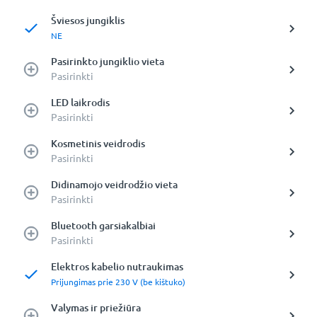
Šviesos jungiklis
NE
Pasirinkto jungiklio vieta
Pasirinkti
LED laikrodis
Pasirinkti
Kosmetinis veidrodis
Pasirinkti
Didinamojo veidrodžio vieta
Pasirinkti
Bluetooth garsiakalbiai
Pasirinkti
Elektros kabelio nutraukimas
Prijungimas prie 230 V (be kištuko)
Valymas ir priežiūra