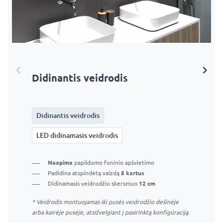
Didinantis veidrodis
LED didinamasis veidrodis
Didinantis veidrodis
Didinantis veidrodis
LED didinamasis veidrodis
LED didinamasis veidrodis
LED didinamasis veidrodis be jutiklinio jungiklio –
Neapima
papildomo foninio apšvietimo
veidrodžio apšvietimas įsijungs kartu su pagrindinio
Padidina atspindėtą vaizdą
5 kartus
veidrodžio apšvietimu.
Didinamasis veidrodžio skersmuo
12 cm
* Veidrodis montuojamas iki pusės veidrodžio dešinėje
Puikus makiažo sprendimas
arba kairėje pusėje, atsižvelgiant į pasirinktą konfigūraciją.
Apima
papildomą šviesos žiedą
aplink didinamąjį
veidrodį