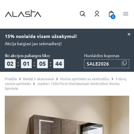
0
×
15% nuolaida visam užsakymui!
Akcija baigiasi jau sekmadienį!
Iki akcijos pabaigos liko:
Nuolaidos kuponas
:
:
:
02
01
05
42
SALE2026
Pradžia
Baldai ir aksesuarai
Vonios spintelės su veidrodžiu
3 durų
vonios spintelės
Jupiter: 120x70cm Stačiakampė Veidrodinė Vonios
Spintelė