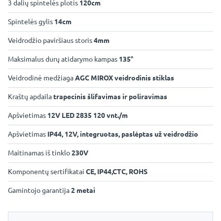
3 dalių spintelės plotis
120cm
Spintelės gylis
14cm
Veidrodžio paviršiaus storis
4mm
Maksimalus durų atidarymo kampas
135°
Veidrodinė medžiaga
AGC MIROX veidrodinis stiklas
Kraštų apdaila
trapecinis šlifavimas ir poliravimas
Apšvietimas
12V LED 2835 120 vnt./m
Apšvietimas
IP44, 12V, integruotas, paslėptas už veidrodžio
Maitinamas iš tinklo
230V
Komponentų sertifikatai
CE, IP44,CTC, ROHS
Gamintojo garantija
2 metai