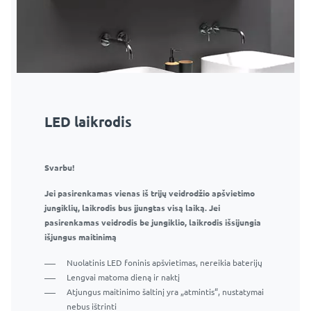
LED laikrodis
Svarbu!
Jei pasirenkamas vienas iš trijų veidrodžio apšvietimo
jungiklių, laikrodis bus įjungtas visą laiką. Jei
pasirenkamas veidrodis be jungiklio, laikrodis išsijungia
išjungus maitinimą
Nuolatinis LED foninis apšvietimas, nereikia baterijų
Lengvai matoma dieną ir naktį
Atjungus maitinimo šaltinį yra „atmintis“, nustatymai
nebus ištrinti