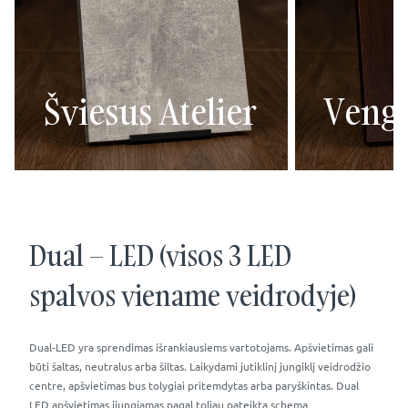
Šviesus Atelier
Veng
Dual – LED (visos 3 LED
spalvos viename veidrodyje)
Dual-LED yra sprendimas išrankiausiems vartotojams. Apšvietimas gali
būti šaltas, neutralus arba šiltas. Laikydami jutiklinį jungiklį veidrodžio
centre, apšvietimas bus tolygiai pritemdytas arba paryškintas. Dual
LED apšvietimas įjungiamas pagal toliau pateiktą schemą