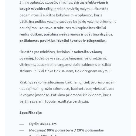
3 mikropluošto šluosčių rinkinys, skirtas
Langų ir veidrodžių valiklis 295 ml – Profesionalus stiklo
efektyviam ir
saugiam veidrodžių
valiklis
ir stiklo paviršių valymui. Šluostės
pagamintos iš aukštos kokybės mikropluošto, kuris
Efektyvus purškiklis ir patogus buteliukas
užtikrina puikias valymo savybes be jokių valymo priemonių
Efektyviai pašalina muilo apnašas, vandens dėmes ir
naudojimo. Dėl savo struktūros mikropluoštas tiksliai
kitas įprastas vonios kambario dėmes
renka dulkes, pašalina nešvarumus ir pašalina dryžius,
Nepalieka dryžių ar dėmių
palikdamas paviršius idealiai švarius ir blizgančius.
Saugu naudoti langams, veidrodžiams ir kitiems
Šluostės yra minkštos, švelnios ir
stikliniams paviršiams
nebraižo valomų
paviršių
Tinka naudoti namuose ir profesionaliai
, todėl jos yra saugios langams, veidrodžiams,
vitrinoms, automobilio langams, dušo kabinoms ar stiklo
stalams. Puikiai tinka tiek sausam, tiek drėgnam valymui.
Rinkinys rekomenduojamas tiek namų, tiek profesionaliam
naudojimui – grožio salonuose, kabinetuose, viešbučiuose
ir valymo įmonėse. Patikima priemonė kiekvienam, kuris
vertina švarą ir tobulą rezultatą be dryžių.
Specifikacija:
Dydis:
35×35 cm
Medžiaga:
80% poliesteris / 20% poliamidas