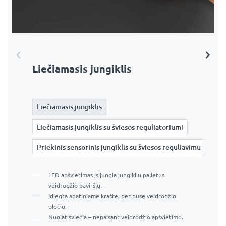
Liečiamasis jungiklis
Liečiamasis jungiklis su šviesos
Priekinis sensorinis jungiklis su
reguliatoriumi
šviesos reguliavimu
Liečiamasis jungiklis
Liečiamasis jungiklis
Liečiamasis jungiklis
Liečiamasis jungiklis su šviesos reguliatoriumi
Liečiamasis jungiklis su šviesos reguliatoriumi
Liečiamasis jungiklis su šviesos reguliatoriumi
Priekinis sensorinis jungiklis su šviesos reguliavimu
Priekinis sensorinis jungiklis su šviesos reguliavimu
Priekinis sensorinis jungiklis su šviesos reguliavimu
LED apšvietimas įsijungia jungikliu palietus
veidrodžio paviršių.
Įdiegta apatiniame krašte, per pusę veidrodžio
Įdiegta veidrodžio priekyje, apatiniame krašte.
Įdiegta apatiniame krašte, per pusę veidrodžio
pločio.
Apšvietimas įjungiamas perkeliant ranką prieš jutiklį.
pločio.
Nuolat šviečia – nepaisant veidrodžio apšvietimo.
Paspauskite ir palaikykite jungiklį, kad
Nuolat šviečia – nepaisant veidrodžio apšvietimo.
Trumpi paspaudimai įjungiami ir išjungiami.
pritemdytumėte arba pašviesintumėte apšvietimą