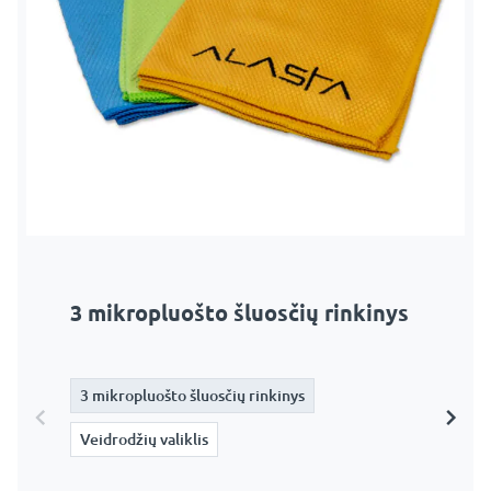
3 mikropluošto šluosčių rinkinys
Veidrodžių valiklis
3 mikropluošto šluosčių rinkinys
3 mikropluošto šluosčių rinkinys
Veidrodžių valiklis
Veidrodžių valiklis