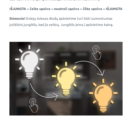
IŠJUNGTA – šalta spalva – neutrali spalva – šilta spalva – IŠJUNGTA
Dėmesio!
Dviejų šviesos diodų apšvietime turi būti sumontuotas
jutiklinis jungiklis, kad jis veiktų. Jungiklis įeina į apšvietimo kainą.