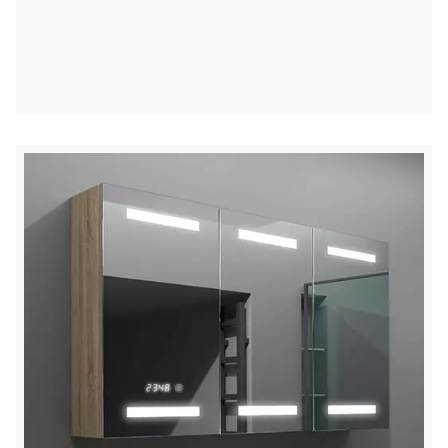
apšvietimas
Laikant jungiklį, apšvietimas pritemdomas arba
paryškinamas