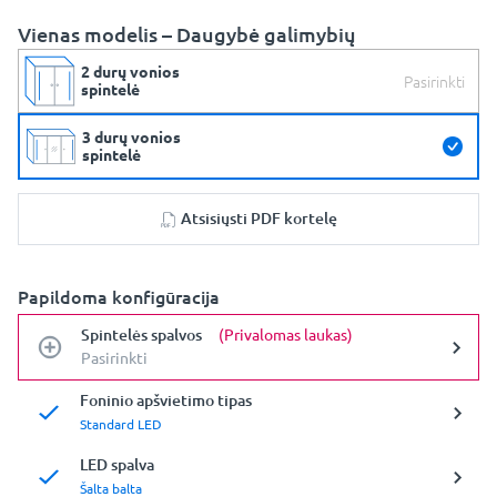
Vienas modelis – Daugybė galimybių
2 durų vonios
Pasirinkti
spintelė
3 durų vonios
spintelė
Atsisiųsti PDF kortelę
Papildoma konfigūracija
Spintelės spalvos
(Privalomas laukas)
Pasirinkti
Foninio apšvietimo tipas
Standard LED
LED spalva
Šalta balta