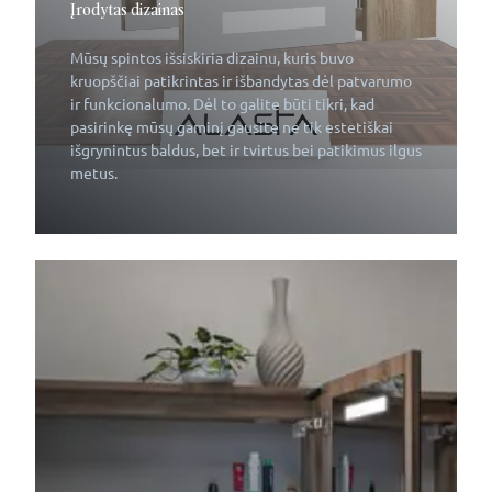
Įrodytas dizainas
Mūsų spintos išsiskiria dizainu, kuris buvo
kruopščiai patikrintas ir išbandytas dėl patvarumo
ir funkcionalumo. Dėl to galite būti tikri, kad
pasirinkę mūsų gaminį gausite ne tik estetiškai
išgrynintus baldus, bet ir tvirtus bei patikimus ilgus
metus.