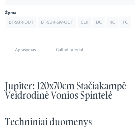
Žyma
BT-SUR-OUT
BT-SUR-SW-OUT
CLK
DC
RC
TC
Aprašymas
Galimi priedai
Jupiter: 120x70cm Stačiakampė
Veidrodinė Vonios Spintelė
Techniniai duomenys