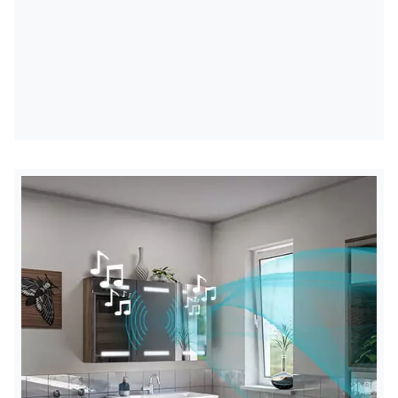
Padidina atspindėtą vaizdą
5 kartus
Didinamasis veidrodžio skersmuo
12 cm
* Veidrodis montuojamas iki pusės veidrodžio dešinėje
arba kairėje pusėje, atsižvelgiant į pasirinktą konfigūraciją.