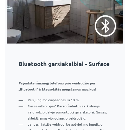
Bluetooth garsiakalbiai - Surface
Prijunkite išmanųjį telefoną prie veidrodžio per
„Bluetooth“ ir klausykitės mėgstamos muzikos!
Prisijungimo diapazonas iki 10 m
Garsiakalbio tipas:
Garso žadintuvas
. Galinėje
veidrodžio dalyje sumontuoti garsiakalbiai. Garsas,
skleidžiamas vibruojančio veidrodžio.
Jei pasirinksite veidrodį be apšvietimo jungiklio,