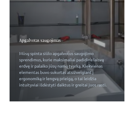
Apgalvotas saugojimas
Mūsų spinta siūlo apgalvotus saugojimo
sprendimus, kurie maksimaliai padidina laisvą
erdvę ir palaiko jūsų namų tvarką. Kiekvienas
elementas buvo sukurtas atsižvelgiant į
ergonomiką ir lengvą prieigą, o tai leidžia
intuityviai išdėstyti daiktus ir greitai juos rasti.