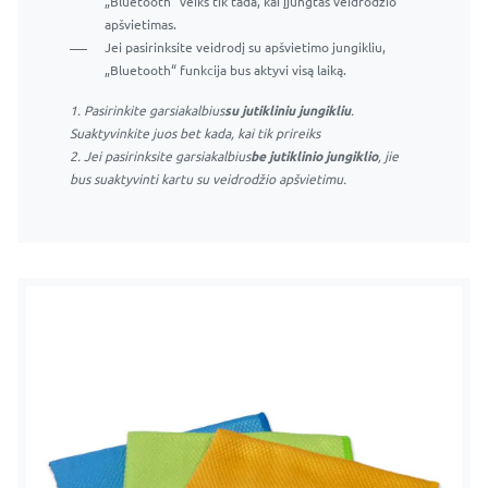
„Bluetooth“ veiks tik tada, kai įjungtas veidrodžio
apšvietimas.
Jei pasirinksite veidrodį su apšvietimo jungikliu,
„Bluetooth“ funkcija bus aktyvi visą laiką.
1. Pasirinkite garsiakalbius
su jutikliniu jungikliu
.
Suaktyvinkite juos bet kada, kai tik prireiks
2. Jei pasirinksite garsiakalbius
be jutiklinio jungiklio
, jie
bus suaktyvinti kartu su veidrodžio apšvietimu.