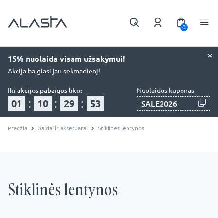
0
×
15% nuolaida visam užsakymui!
Akcija baigiasi jau sekmadienį!
Iki akcijos pabaigos liko:
Nuolaidos kuponas
:
:
:
01
10
29
52
SALE2026
Pradžia
Baldai ir aksesuarai
Stiklinės lentynos
Stiklinės lentynos