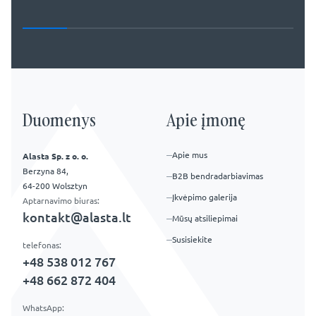
Duomenys
Apie įmonę
Apie mus
Alasta Sp. z o. o.
Berzyna 84,
B2B bendradarbiavimas
64-200 Wolsztyn
Įkvėpimo galerija
Aptarnavimo biuras:
kontakt@alasta.lt
Mūsų atsiliepimai
Susisiekite
telefonas:
+48 538 012 767
+48 662 872 404
WhatsApp: