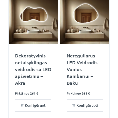
Dekoratyvinis
Nereguliarus
netaisyklingas
LED Veidrodis
veidrodis su LED
Vonios
apšvietimu –
Kambariui –
Akra
Baku
Pirkti nuo
261 €
Pirkti nuo
261 €
Konfigūruoti
Konfigūruoti