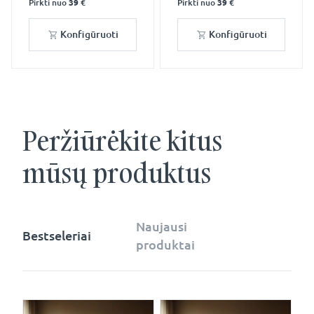
Pirkti nuo
39 €
Pirkti nuo
39 €
Konfigūruoti
Konfigūruoti
Peržiūrėkite kitus
mūsų produktus
Naujausi
Bestseleriai
produktai