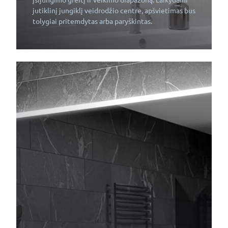
įsijungimo greitį ir veikimo diapazoną. Laikydami
jutiklinį jungiklį veidrodžio centre, apšvietimas bus
tolygiai pritemdytas arba paryškintas.