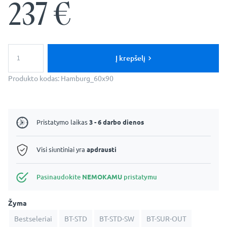
237
€
produkto
kiekis:
Į krepšelį
LED
Vonios
Produkto kodas:
Hamburg_60x90
Veidrodis
-
Hamburg
Pristatymo laikas
3 - 6 darbo dienos
Visi siuntiniai yra
apdrausti
Pasinaudokite
NEMOKAMU
pristatymu
Žyma
Bestseleriai
BT-STD
BT-STD-SW
BT-SUR-OUT