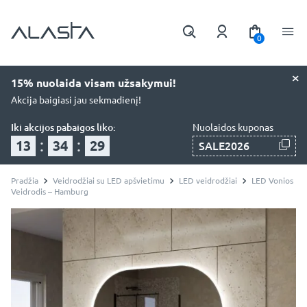
0
×
15% nuolaida visam užsakymui!
Akcija baigiasi jau sekmadienį!
Iki akcijos pabaigos liko:
Nuolaidos kuponas
:
:
13
34
27
SALE2026
Pradžia
Veidrodžiai su LED apšvietimu
LED veidrodžiai
LED Vonios
Veidrodis – Hamburg