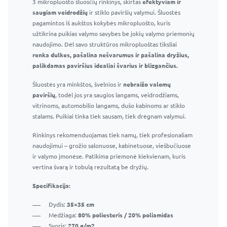
3 mikropluošto šluosčių rinkinys, skirtas
Langų ir veidrodžių valiklis 295 ml – Profesionalus stiklo
efektyviam ir
saugiam veidrodžių
valiklis
ir stiklo paviršių valymui. Šluostės
pagamintos iš aukštos kokybės mikropluošto, kuris
Efektyvus purškiklis ir patogus buteliukas
užtikrina puikias valymo savybes be jokių valymo priemonių
Efektyviai pašalina muilo apnašas, vandens dėmes ir
naudojimo. Dėl savo struktūros mikropluoštas tiksliai
kitas įprastas vonios kambario dėmes
renka dulkes, pašalina nešvarumus ir pašalina dryžius,
Nepalieka dryžių ar dėmių
palikdamas paviršius idealiai švarius ir blizgančius.
Saugu naudoti langams, veidrodžiams ir kitiems
Šluostės yra minkštos, švelnios ir
stikliniams paviršiams
nebraižo valomų
paviršių
Tinka naudoti namuose ir profesionaliai
, todėl jos yra saugios langams, veidrodžiams,
vitrinoms, automobilio langams, dušo kabinoms ar stiklo
stalams. Puikiai tinka tiek sausam, tiek drėgnam valymui.
Rinkinys rekomenduojamas tiek namų, tiek profesionaliam
naudojimui – grožio salonuose, kabinetuose, viešbučiuose
ir valymo įmonėse. Patikima priemonė kiekvienam, kuris
vertina švarą ir tobulą rezultatą be dryžių.
Specifikacija:
Dydis:
35×35 cm
Medžiaga:
80% poliesteris / 20% poliamidas
Svoris:
270 g/m2