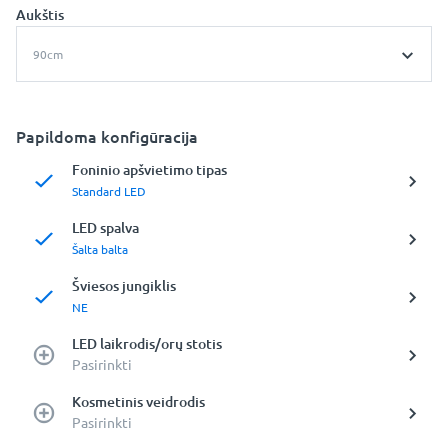
Aukštis
90cm
Papildoma konfigūracija
Foninio apšvietimo tipas
Standard LED
LED spalva
Šalta balta
Šviesos jungiklis
NE
LED laikrodis/orų stotis
Pasirinkti
Kosmetinis veidrodis
Pasirinkti