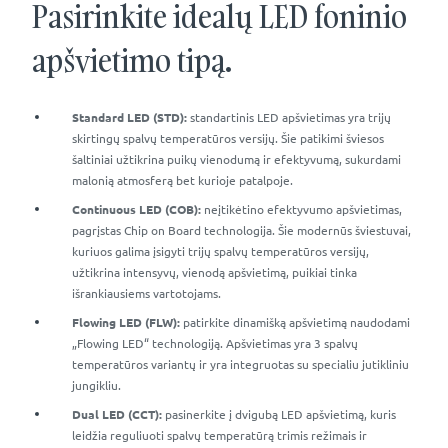
Pasirinkite idealų LED foninio
apšvietimo tipą.
Standard LED (STD):
standartinis LED apšvietimas yra trijų
skirtingų spalvų temperatūros versijų. Šie patikimi šviesos
šaltiniai užtikrina puikų vienodumą ir efektyvumą, sukurdami
malonią atmosferą bet kurioje patalpoje.
Continuous LED (COB):
neįtikėtino efektyvumo apšvietimas,
pagrįstas Chip on Board technologija. Šie modernūs šviestuvai,
kuriuos galima įsigyti trijų spalvų temperatūros versijų,
užtikrina intensyvų, vienodą apšvietimą, puikiai tinka
išrankiausiems vartotojams.
Flowing LED (FLW):
patirkite dinamišką apšvietimą naudodami
„Flowing LED“ technologiją. Apšvietimas yra 3 spalvų
temperatūros variantų ir yra integruotas su specialiu jutikliniu
jungikliu.
Dual LED (CCT):
pasinerkite į dvigubą LED apšvietimą, kuris
leidžia reguliuoti spalvų temperatūrą trimis režimais ir