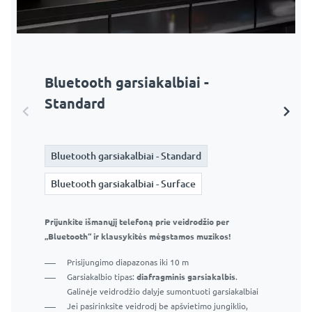
Bluetooth garsiakalbiai -
Bluetooth garsiakalbiai - Surface
Standard
Bluetooth garsiakalbiai - Standard
Bluetooth garsiakalbiai - Standard
Bluetooth garsiakalbiai - Surface
Bluetooth garsiakalbiai - Surface
Prijunkite išmanųjį telefoną prie veidrodžio per
„Bluetooth“ ir klausykitės mėgstamos muzikos!
Prijunkite išmanųjį telefoną prie veidrodžio per
„Bluetooth“ ir klausykitės mėgstamos muzikos!
Prisijungimo diapazonas iki 10 m
Garsiakalbio tipas:
Garso žadintuvas
. Galinėje
Prisijungimo diapazonas iki 10 m
veidrodžio dalyje sumontuoti garsiakalbiai. Garsas,
Garsiakalbio tipas:
diafragminis garsiakalbis
.
skleidžiamas vibruojančio veidrodžio.
Galinėje veidrodžio dalyje sumontuoti garsiakalbiai
Jei pasirinksite veidrodį be apšvietimo jungiklio,
Jei pasirinksite veidrodį be apšvietimo jungiklio,