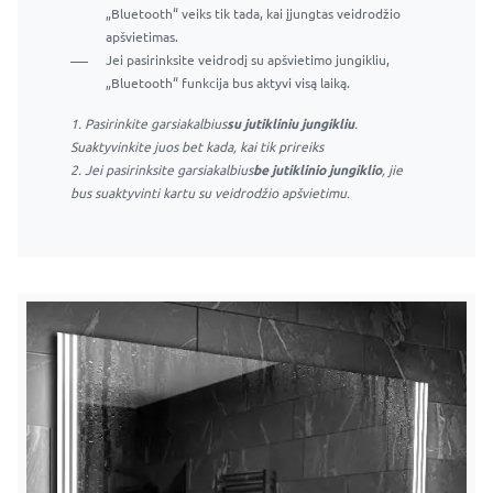
„Bluetooth“ veiks tik tada, kai įjungtas veidrodžio
„Bluetooth“ veiks tik tada, kai įjungtas veidrodžio
apšvietimas.
apšvietimas.
Jei pasirinksite veidrodį su apšvietimo jungikliu,
Jei pasirinksite veidrodį su apšvietimo jungikliu,
„Bluetooth“ funkcija bus aktyvi visą laiką.
„Bluetooth“ funkcija bus aktyvi visą laiką.
1. Pasirinkite garsiakalbius
su jutikliniu jungikliu
.
1. Pasirinkite garsiakalbius
su jutikliniu jungikliu
.
Suaktyvinkite juos bet kada, kai tik prireiks
Suaktyvinkite juos bet kada, kai tik prireiks
2. Jei pasirinksite garsiakalbius
be jutiklinio jungiklio
, jie
2. Jei pasirinksite garsiakalbius
be jutiklinio jungiklio
, jie
bus suaktyvinti kartu su veidrodžio apšvietimu.
bus suaktyvinti kartu su veidrodžio apšvietimu.