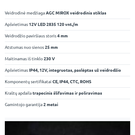
Veidrodinė medžiaga
AGC MIROX veidrodinis stiklas
Apšvietimas
12V LED 2835 120 vnt./m
Veidrodžio paviršiaus storis
4 mm
Atstumas nuo sienos
25 mm
Maitinamas iš tinklo
230 V
Apšvietimas
IP44, 12V, integruotas, paslėptas už veidrodžio
Komponentų sertifikatai
CE, IP44, CTC, ROHS
Kraštų apdaila
trapecinis šlifavimas ir poliravimas
Gamintojo garantija
2 metai