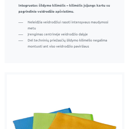
Integruotas šildymo kilimėlis – kilimėlis įsijungs kartu su
Šildymo kilimėlis su jutikliniu jungikliu – kilimėlis
pagrindinio veidrodžio apšvietimu.
įsijungs, kai paliesite papildomą jungiklį.
Neleidžia veidrodžiui rasoti intensyvaus maudymosi
Neleidžia veidrodžiui rasoti intensyvaus maudymosi
metu
metu
Įrengimas centrinėje veidrodžio dalyje
Įrengimas centrinėje veidrodžio dalyje
Dėl techninių priežasčių šildymo kilimėlio negalima
Dėl techninių priežasčių šildymo kilimėlio negalima
montuoti ant viso veidrodžio paviršiaus
montuoti ant viso veidrodžio paviršiaus