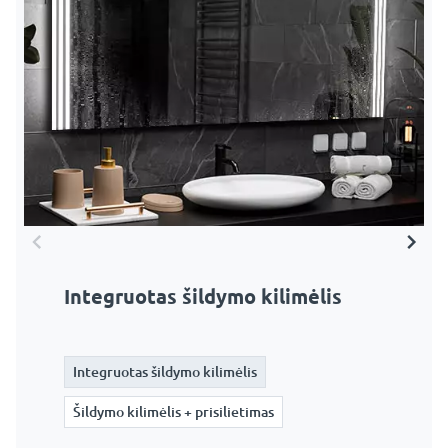
Integruotas šildymo kilimėlis
Šildymo kilimėlis + prisilietimas
Integruotas šildymo kilimėlis
Integruotas šildymo kilimėlis
Šildymo kilimėlis + prisilietimas
Šildymo kilimėlis + prisilietimas