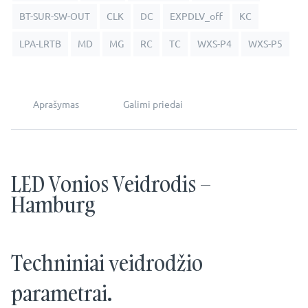
BT-SUR-SW-OUT
CLK
DC
EXPDLV_off
KC
LPA-LRTB
MD
MG
RC
TC
WXS-P4
WXS-P5
Aprašymas
Galimi priedai
LED Vonios Veidrodis –
Hamburg
Techniniai veidrodžio
parametrai.