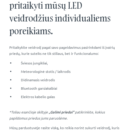
pritaikyti mūsų LED
veidrodžius individualiems
poreikiams.
Pritaikykite veidrodį pagal savo pageidavimus pasirinkdami iš įvairių
priedų, kurie suteiks ne tik stiliaus, bet ir funkcionalumo:
Šviesos jungikliai,
Meteorologinė stotis / laikrodis
Didinamasis veidrodis
Bluetooth garsiakalbiai
Elektros kabelio galas
*Toliau esančioje skiltyje
„Galimi priedai“
patikrinkite, kokius
papildomus priedus jums paruošėme.
Mūsų parduotuvėje rasite viską, ko reikia norint sukurti veidrodį, kuris