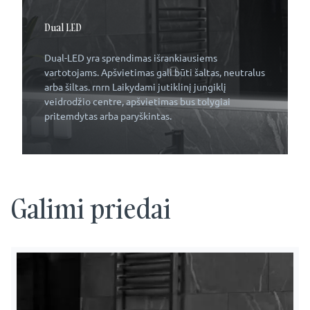
Dual LED
Dual-LED yra sprendimas išrankiausiems
vartotojams. Apšvietimas gali būti šaltas, neutralus
arba šiltas. rnrn Laikydami jutiklinį jungiklį
veidrodžio centre, apšvietimas bus tolygiai
pritemdytas arba paryškintas.
Galimi priedai