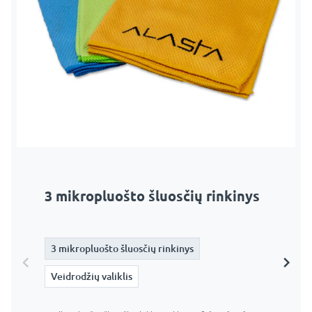
3 mikropluošto šluosčių rinkinys
Veidrodžių valiklis
3 mikropluošto šluosčių rinkinys
3 mikropluošto šluosčių rinkinys
Veidrodžių valiklis
Veidrodžių valiklis