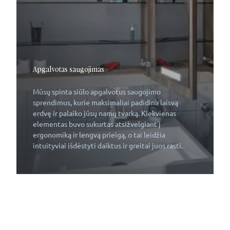
Apgalvotas saugojimas
Mūsų spinta siūlo apgalvotus saugojimo
sprendimus, kurie maksimaliai padidina laisvą
erdvę ir palaiko jūsų namų tvarką. Kiekvienas
elementas buvo sukurtas atsižvelgiant į
ergonomiką ir lengvą prieigą, o tai leidžia
intuityviai išdėstyti daiktus ir greitai juos rasti.