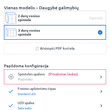
Vienas modelis – Daugybė galimybių
2 durų vonios
Pasirinkti
spintelė
3 durų vonios
spintelė
Atsisiųsti PDF kortelę
Papildoma konfigūracija
Spintelės spalvos
(Privalomas laukas)
Pasirinkti
Foninio apšvietimo tipas
Standard LED
LED spalva
Šalta balta