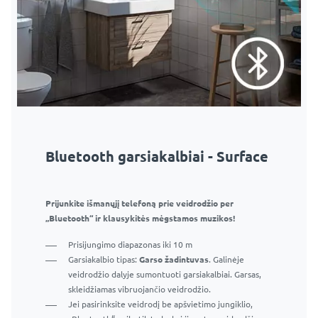
Bluetooth garsiakalbiai - Surface
Prijunkite išmanųjį telefoną prie veidrodžio per
„Bluetooth“ ir klausykitės mėgstamos muzikos!
Prisijungimo diapazonas iki 10 m
Garsiakalbio tipas:
Garso žadintuvas
. Galinėje
veidrodžio dalyje sumontuoti garsiakalbiai. Garsas,
skleidžiamas vibruojančio veidrodžio.
Jei pasirinksite veidrodį be apšvietimo jungiklio,