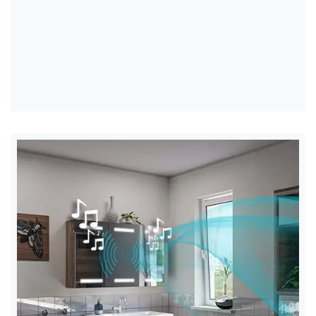
Padidina atspindėtą vaizdą
5 kartus
Didinamasis veidrodžio skersmuo
12 cm
* Veidrodis montuojamas iki pusės veidrodžio dešinėje
arba kairėje pusėje, atsižvelgiant į pasirinktą konfigūraciją.