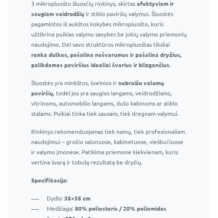
3 mikropluošto šluosčių rinkinys, skirtas
Langų ir veidrodžių valiklis 295 ml – Profesionalus stiklo
efektyviam ir
saugiam veidrodžių
valiklis
ir stiklo paviršių valymui. Šluostės
pagamintos iš aukštos kokybės mikropluošto, kuris
Efektyvus purškiklis ir patogus buteliukas
užtikrina puikias valymo savybes be jokių valymo priemonių
Efektyviai pašalina muilo apnašas, vandens dėmes ir
naudojimo. Dėl savo struktūros mikropluoštas tiksliai
kitas įprastas vonios kambario dėmes
renka dulkes, pašalina nešvarumus ir pašalina dryžius,
Nepalieka dryžių ar dėmių
palikdamas paviršius idealiai švarius ir blizgančius.
Saugu naudoti langams, veidrodžiams ir kitiems
Šluostės yra minkštos, švelnios ir
stikliniams paviršiams
nebraižo valomų
paviršių
Tinka naudoti namuose ir profesionaliai
, todėl jos yra saugios langams, veidrodžiams,
vitrinoms, automobilio langams, dušo kabinoms ar stiklo
stalams. Puikiai tinka tiek sausam, tiek drėgnam valymui.
Rinkinys rekomenduojamas tiek namų, tiek profesionaliam
naudojimui – grožio salonuose, kabinetuose, viešbučiuose
ir valymo įmonėse. Patikima priemonė kiekvienam, kuris
vertina švarą ir tobulą rezultatą be dryžių.
Specifikacija:
Dydis:
35×35 cm
Medžiaga:
80% poliesteris / 20% poliamidas