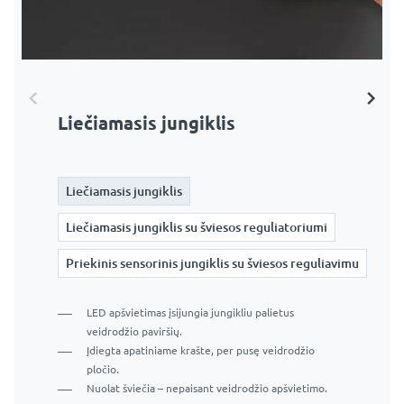
Liečiamasis jungiklis
Liečiamasis jungiklis su šviesos
Priekinis sensorinis jungiklis su
reguliatoriumi
šviesos reguliavimu
Liečiamasis jungiklis
Liečiamasis jungiklis
Liečiamasis jungiklis
Liečiamasis jungiklis su šviesos reguliatoriumi
Liečiamasis jungiklis su šviesos reguliatoriumi
Liečiamasis jungiklis su šviesos reguliatoriumi
Priekinis sensorinis jungiklis su šviesos reguliavimu
Priekinis sensorinis jungiklis su šviesos reguliavimu
Priekinis sensorinis jungiklis su šviesos reguliavimu
LED apšvietimas įsijungia jungikliu palietus
veidrodžio paviršių.
Įdiegta apatiniame krašte, per pusę veidrodžio
Įdiegta veidrodžio priekyje, apatiniame krašte.
Įdiegta apatiniame krašte, per pusę veidrodžio
pločio.
Apšvietimas įjungiamas perkeliant ranką prieš jutiklį.
pločio.
Nuolat šviečia – nepaisant veidrodžio apšvietimo.
Paspauskite ir palaikykite jungiklį, kad
Nuolat šviečia – nepaisant veidrodžio apšvietimo.
Trumpi paspaudimai įjungiami ir išjungiami.
pritemdytumėte arba pašviesintumėte apšvietimą