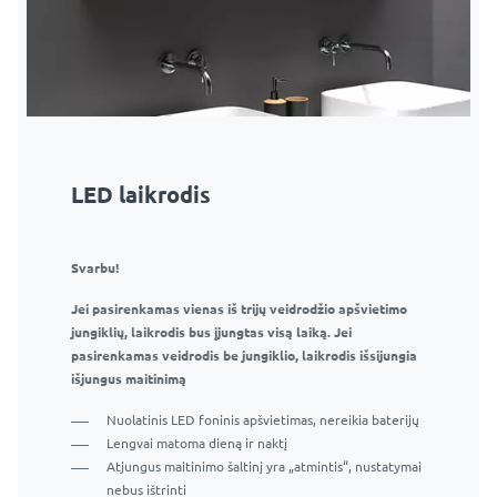
LED laikrodis
Svarbu!
Jei pasirenkamas vienas iš trijų veidrodžio apšvietimo
jungiklių, laikrodis bus įjungtas visą laiką. Jei
pasirenkamas veidrodis be jungiklio, laikrodis išsijungia
išjungus maitinimą
Nuolatinis LED foninis apšvietimas, nereikia baterijų
Lengvai matoma dieną ir naktį
Atjungus maitinimo šaltinį yra „atmintis“, nustatymai
nebus ištrinti