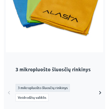
3 mikropluošto šluosčių rinkinys
Veidrodžių valiklis
3 mikropluošto šluosčių rinkinys
3 mikropluošto šluosčių rinkinys
Veidrodžių valiklis
Veidrodžių valiklis