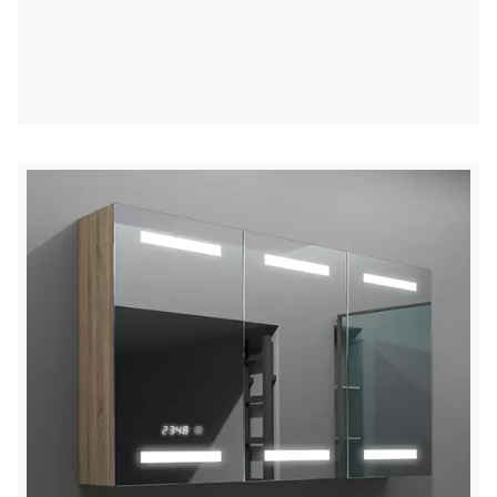
apšvietimas
Laikant jungiklį, apšvietimas pritemdomas arba
paryškinamas