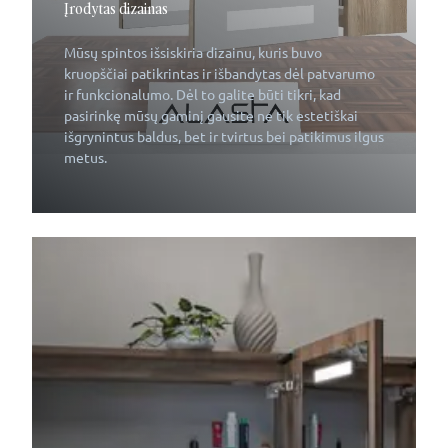
Įrodytas dizainas
Mūsų spintos išsiskiria dizainu, kuris buvo
kruopščiai patikrintas ir išbandytas dėl patvarumo
ir funkcionalumo. Dėl to galite būti tikri, kad
pasirinkę mūsų gaminį gausite ne tik estetiškai
išgrynintus baldus, bet ir tvirtus bei patikimus ilgus
metus.