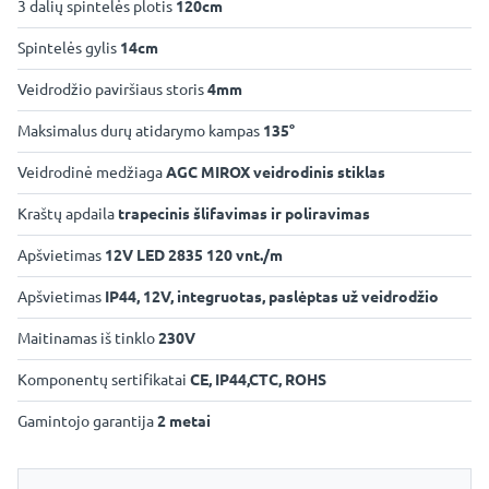
3 dalių spintelės plotis
120cm
Spintelės gylis
14cm
Veidrodžio paviršiaus storis
4mm
Maksimalus durų atidarymo kampas
135°
Veidrodinė medžiaga
AGC MIROX veidrodinis stiklas
Kraštų apdaila
trapecinis šlifavimas ir poliravimas
Apšvietimas
12V LED 2835 120 vnt./m
Apšvietimas
IP44, 12V, integruotas, paslėptas už veidrodžio
Maitinamas iš tinklo
230V
Komponentų sertifikatai
CE, IP44,CTC, ROHS
Gamintojo garantija
2 metai