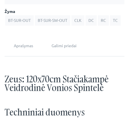
Žyma
BT-SUR-OUT
BT-SUR-SW-OUT
CLK
DC
RC
TC
Aprašymas
Galimi priedai
Zeus: 120x70cm Stačiakampė
Veidrodinė Vonios Spintelė
Techniniai duomenys