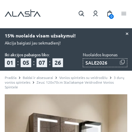
0
×
15% nuolaida visam užsakymui!
Akcija baigiasi jau sekmadienį!
Iki akcijos pabaigos liko:
Nuolaidos kuponas
:
:
:
01
05
07
24
SALE2026
Pradžia
Baldai ir aksesuarai
Vonios spintelės su veidrodžiu
3 durų
vonios spintelės
Zeus: 120x70cm Stačiakampė Veidrodinė Vonios
Spintelė