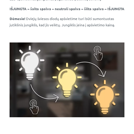
IŠJUNGTA – šalta spalva – neutrali spalva – šilta spalva – IŠJUNGTA
Dėmesio!
Dviejų šviesos diodų apšvietime turi būti sumontuotas
jutiklinis jungiklis, kad jis veiktų. Jungiklis įeina į apšvietimo kainą.