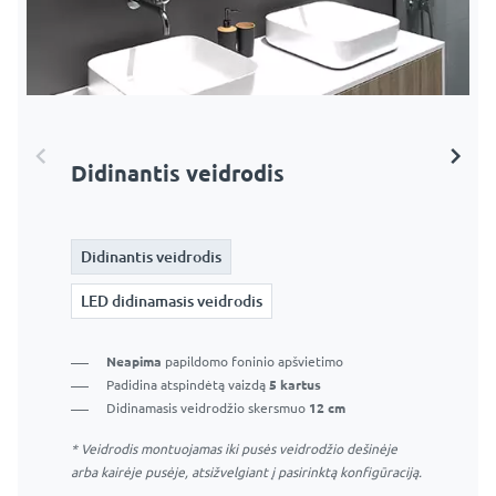
Didinantis veidrodis
LED didinamasis veidrodis
Didinantis veidrodis
Didinantis veidrodis
LED didinamasis veidrodis
LED didinamasis veidrodis
LED didinamasis veidrodis be jutiklinio jungiklio –
Neapima
papildomo foninio apšvietimo
veidrodžio apšvietimas įsijungs kartu su pagrindinio
Padidina atspindėtą vaizdą
5 kartus
veidrodžio apšvietimu.
Didinamasis veidrodžio skersmuo
12 cm
* Veidrodis montuojamas iki pusės veidrodžio dešinėje
Puikus makiažo sprendimas
arba kairėje pusėje, atsižvelgiant į pasirinktą konfigūraciją.
Apima
papildomą šviesos žiedą
aplink didinamąjį
veidrodį