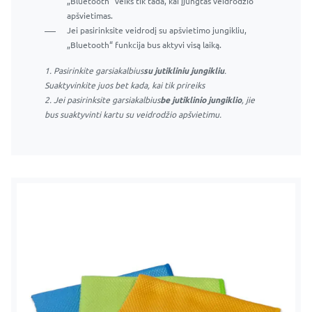
„Bluetooth“ veiks tik tada, kai įjungtas veidrodžio
apšvietimas.
Jei pasirinksite veidrodį su apšvietimo jungikliu,
„Bluetooth“ funkcija bus aktyvi visą laiką.
1. Pasirinkite garsiakalbius
su jutikliniu jungikliu
.
Suaktyvinkite juos bet kada, kai tik prireiks
2. Jei pasirinksite garsiakalbius
be jutiklinio jungiklio
, jie
bus suaktyvinti kartu su veidrodžio apšvietimu.