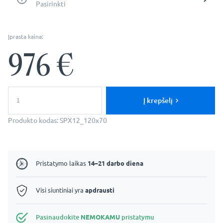
Pasirinkti
Įprasta kaina:
976
€
produkto
kiekis:
Į krepšelį
Zeus:
120x70cm
Produkto kodas:
SPX12_120x70
Stačiakampė
Veidrodinė
Vonios
Spintelė
Pristatymo laikas
14–21 darbo diena
Visi siuntiniai yra
apdrausti
Pasinaudokite
NEMOKAMU
pristatymu