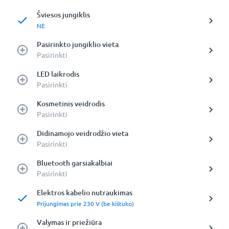
Šviesos jungiklis
NE
Pasirinkto jungiklio vieta
Pasirinkti
LED laikrodis
Pasirinkti
Kosmetinis veidrodis
Pasirinkti
Didinamojo veidrodžio vieta
Pasirinkti
Bluetooth garsiakalbiai
Pasirinkti
Elektros kabelio nutraukimas
Prijungimas prie 230 V (be kištuko)
Valymas ir priežiūra