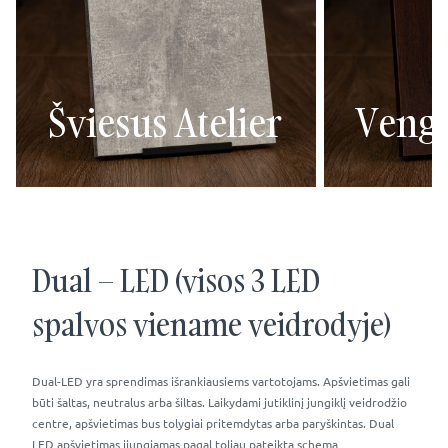
Šviesus Atelier
Veng
Dual – LED (visos 3 LED
spalvos viename veidrodyje)
Dual-LED yra sprendimas išrankiausiems vartotojams. Apšvietimas gali
būti šaltas, neutralus arba šiltas. Laikydami jutiklinį jungiklį veidrodžio
centre, apšvietimas bus tolygiai pritemdytas arba paryškintas. Dual
LED apšvietimas įjungiamas pagal toliau pateiktą schemą