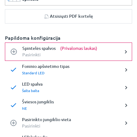
Atsisiųsti PDF kortelę
Papildoma konfigūracija
Spintelės spalvos
(Privalomas laukas)
Pasirinkti
Foninio apšvietimo tipas
Standard LED
LED spalva
Šalta balta
Šviesos jungiklis
NE
Pasirinkto jungiklio vieta
Pasirinkti