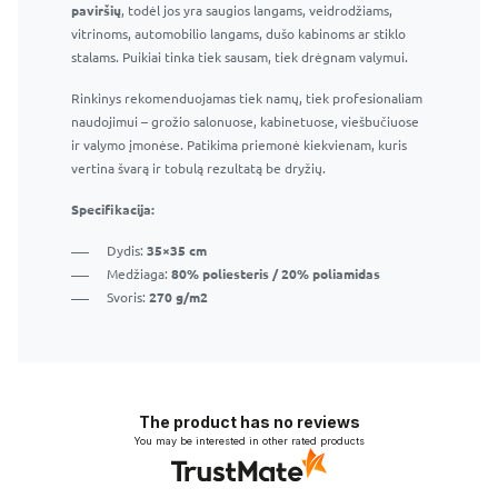
paviršių
Tinka naudoti namuose ir profesionaliai
, todėl jos yra saugios langams, veidrodžiams,
vitrinoms, automobilio langams, dušo kabinoms ar stiklo
stalams. Puikiai tinka tiek sausam, tiek drėgnam valymui.
Rinkinys rekomenduojamas tiek namų, tiek profesionaliam
naudojimui – grožio salonuose, kabinetuose, viešbučiuose
ir valymo įmonėse. Patikima priemonė kiekvienam, kuris
vertina švarą ir tobulą rezultatą be dryžių.
Specifikacija:
Dydis:
35×35 cm
Medžiaga:
80% poliesteris / 20% poliamidas
Svoris:
270 g/m2
The product has no reviews
You may be interested in other rated products