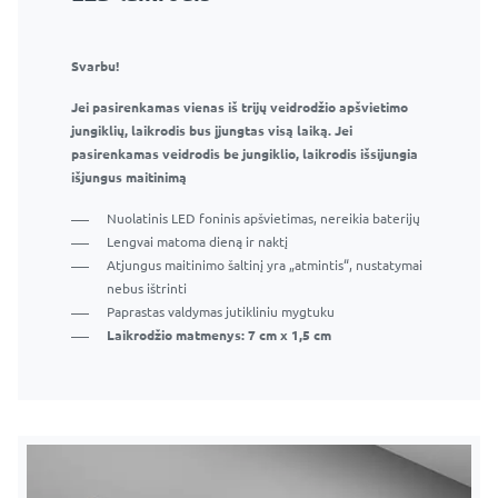
Svarbu!
Jei pasirenkamas vienas iš trijų veidrodžio apšvietimo
jungiklių, laikrodis bus įjungtas visą laiką. Jei
pasirenkamas veidrodis be jungiklio, laikrodis išsijungia
išjungus maitinimą
Nuolatinis LED foninis apšvietimas, nereikia baterijų
Lengvai matoma dieną ir naktį
Atjungus maitinimo šaltinį yra „atmintis“, nustatymai
nebus ištrinti
Paprastas valdymas jutikliniu mygtuku
Laikrodžio matmenys: 7 cm x 1,5 cm