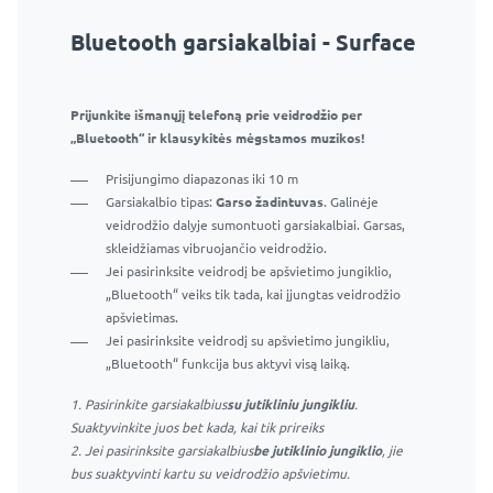
Bluetooth garsiakalbiai - Surface
Prijunkite išmanųjį telefoną prie veidrodžio per
„Bluetooth“ ir klausykitės mėgstamos muzikos!
Prisijungimo diapazonas iki 10 m
Garsiakalbio tipas:
Garso žadintuvas
. Galinėje
veidrodžio dalyje sumontuoti garsiakalbiai. Garsas,
skleidžiamas vibruojančio veidrodžio.
Jei pasirinksite veidrodį be apšvietimo jungiklio,
„Bluetooth“ veiks tik tada, kai įjungtas veidrodžio
apšvietimas.
Jei pasirinksite veidrodį su apšvietimo jungikliu,
„Bluetooth“ funkcija bus aktyvi visą laiką.
1. Pasirinkite garsiakalbius
su jutikliniu jungikliu
.
Suaktyvinkite juos bet kada, kai tik prireiks
2. Jei pasirinksite garsiakalbius
be jutiklinio jungiklio
, jie
bus suaktyvinti kartu su veidrodžio apšvietimu.