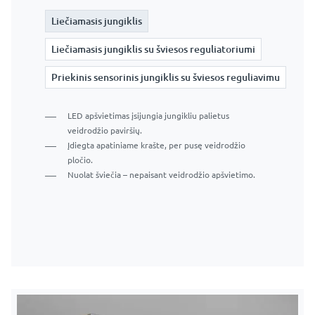
Liečiamasis jungiklis
Liečiamasis jungiklis
Liečiamasis jungiklis
Liečiamasis jungiklis su šviesos reguliatoriumi
Liečiamasis jungiklis su šviesos reguliatoriumi
Liečiamasis jungiklis su šviesos reguliatoriumi
Priekinis sensorinis jungiklis su šviesos reguliavimu
Priekinis sensorinis jungiklis su šviesos reguliavimu
Priekinis sensorinis jungiklis su šviesos reguliavimu
LED apšvietimas įsijungia jungikliu palietus
veidrodžio paviršių.
Įdiegta apatiniame krašte, per pusę veidrodžio
Įdiegta veidrodžio priekyje, apatiniame krašte.
Įdiegta apatiniame krašte, per pusę veidrodžio
pločio.
Apšvietimas įjungiamas perkeliant ranką prieš jutiklį.
pločio.
Nuolat šviečia – nepaisant veidrodžio apšvietimo.
Paspauskite ir palaikykite jungiklį, kad
Nuolat šviečia – nepaisant veidrodžio apšvietimo.
Trumpi paspaudimai įjungiami ir išjungiami.
pritemdytumėte arba pašviesintumėte apšvietimą
apšvietimas
Laikant jungiklį, apšvietimas pritemdomas arba
paryškinamas