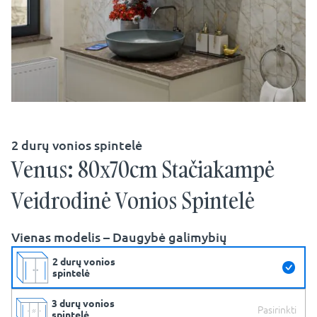
2 durų vonios spintelė
Venus: 80x70cm Stačiakampė
Veidrodinė Vonios Spintelė
Vienas modelis – Daugybė galimybių
2 durų vonios
spintelė
3 durų vonios
Pasirinkti
spintelė