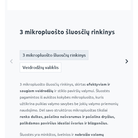
3 mikropluošto šluosčių rinkinys
Veidrodžių valiklis
3 mikropluošto šluosčių rinkinys
3 mikropluošto šluosčių rinkinys
Veidrodžių valiklis
Veidrodžių valiklis
3 mikropluošto šluosčių rinkinys, skirtas
Langų ir veidrodžių valiklis 295 ml – Profesionalus stiklo
efektyviam ir
saugiam veidrodžių
valiklis
ir stiklo paviršių valymui. Šluostės
pagamintos iš aukštos kokybės mikropluošto, kuris
Efektyvus purškiklis ir patogus buteliukas
užtikrina puikias valymo savybes be jokių valymo priemonių
Efektyviai pašalina muilo apnašas, vandens dėmes ir
naudojimo. Dėl savo struktūros mikropluoštas tiksliai
kitas įprastas vonios kambario dėmes
renka dulkes, pašalina nešvarumus ir pašalina dryžius,
Nepalieka dryžių ar dėmių
palikdamas paviršius idealiai švarius ir blizgančius.
Saugu naudoti langams, veidrodžiams ir kitiems
Šluostės yra minkštos, švelnios ir
stikliniams paviršiams
nebraižo valomų