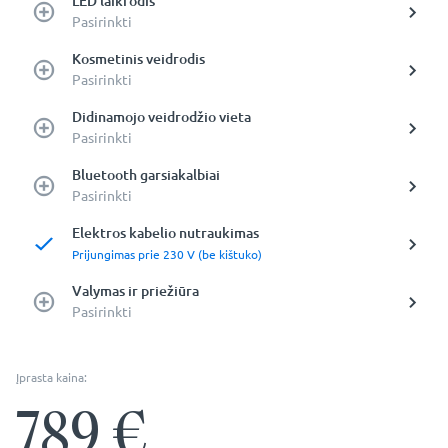
LED laikrodis
Pasirinkti
Kosmetinis veidrodis
Pasirinkti
Didinamojo veidrodžio vieta
Pasirinkti
Bluetooth garsiakalbiai
Pasirinkti
Elektros kabelio nutraukimas
Prijungimas prie 230 V (be kištuko)
Valymas ir priežiūra
Pasirinkti
Įprasta kaina:
789
€