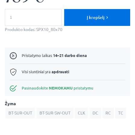
produkto
kiekis:
Į krepšelį
Venus:
80x70cm
Produkto kodas:
SPX10_80x70
Stačiakampė
Veidrodinė
Vonios
Spintelė
Pristatymo laikas
14–21 darbo diena
Visi siuntiniai yra
apdrausti
Pasinaudokite
NEMOKAMU
pristatymu
Žyma
BT-SUR-OUT
BT-SUR-SW-OUT
CLK
DC
RC
TC