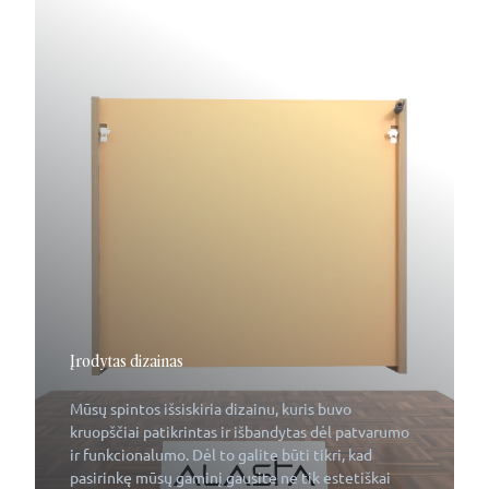
Įrodytas dizainas
Mūsų spintos išsiskiria dizainu, kuris buvo
kruopščiai patikrintas ir išbandytas dėl patvarumo
ir funkcionalumo. Dėl to galite būti tikri, kad
pasirinkę mūsų gaminį gausite ne tik estetiškai