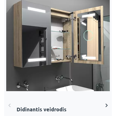
Didinantis veidrodis
LED didinamasis veidrodis