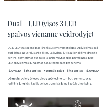
Dual – LED (visos 3 LED
spalvos viename veidrodyje)
Dual-LED yra sprendimas išrankiausiems vartotojams. Apšvietimas gali
būti šaltas, neutralus arba šiltas. Laikydami jutiklinį jungiklį veidrodžio
centre, apšvietimas bus tolygiai pritemdytas arba paryškintas. Dual
LED apšvietimas įjungiamas pagal toliau pateiktą schemą
IŠJUNGTA – šalta spalva – neutrali spalva – šilta spalva – IŠJUNGTA
Dėmesio!
Dviejų šviesos diodų apšvietime turi būti sumontuotas
jutiklinis jungiklis, kad jis veiktų. Jungiklis įeina į apšvietimo kainą.