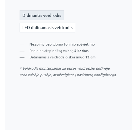
Didinantis veidrodis
Didinantis veidrodis
LED didinamasis veidrodis
LED didinamasis veidrodis
LED didinamasis veidrodis be jutiklinio jungiklio –
Neapima
papildomo foninio apšvietimo
veidrodžio apšvietimas įsijungs kartu su pagrindinio
Padidina atspindėtą vaizdą
5 kartus
veidrodžio apšvietimu.
Didinamasis veidrodžio skersmuo
12 cm
* Veidrodis montuojamas iki pusės veidrodžio dešinėje
Puikus makiažo sprendimas
arba kairėje pusėje, atsižvelgiant į pasirinktą konfigūraciją.
Apima
papildomą šviesos žiedą
aplink didinamąjį
veidrodį
Padidina atspindėtą vaizdą
5 kartus
Didinamasis veidrodžio skersmuo
12 cm
* Veidrodis montuojamas iki pusės veidrodžio dešinėje
arba kairėje pusėje, atsižvelgiant į pasirinktą konfigūraciją.