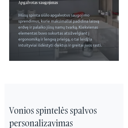
Apgalvotas saugojimas
Mūsų spinta siūlo apgalvotus saugojimo
sprendimus, kurie maksimaliai padidina laisvą
erdvę ir palaiko jūsų namų tvarką. Kiekvienas
elementas buvo sukurtas atsižvelgiant į
ergonomiką ir lengvą prieigą, o tai leidžia
intuityviai išdėstyti daiktus ir greitai juos rasti.
Vonios spintelės spalvos
personalizavimas