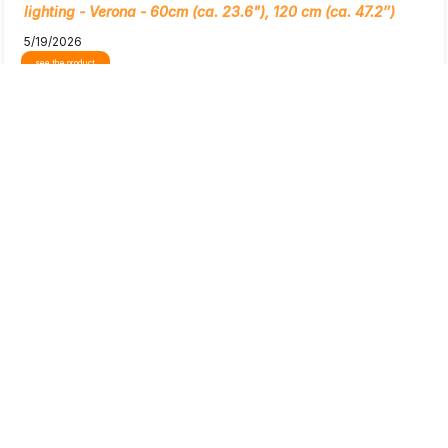
lighting - Verona - 60cm (ca. 23.6"), 120 cm (ca. 47.2″)
5/19/2026
see the product
Show original
preview
Mariusz
verified
5
High quality workmanship, great functionality of the product,