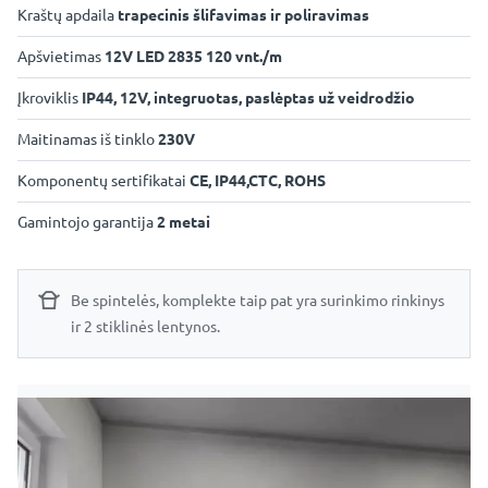
Kraštų apdaila
trapecinis šlifavimas ir poliravimas
Apšvietimas
12V LED 2835 120 vnt./m
Įkroviklis
IP44, 12V, integruotas, paslėptas už veidrodžio
Maitinamas iš tinklo
230V
Komponentų sertifikatai
CE, IP44,CTC, ROHS
Gamintojo garantija
2 metai
Be spintelės, komplekte taip pat yra surinkimo rinkinys
ir 2 stiklinės lentynos.