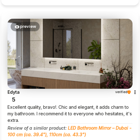
preview
Edyta
verified
5
Excellent quality, bravo!. Chic and elegant, it adds charm to
my bathroom. I recommend it to everyone who hesitates, it's
extra.
Review of a similar product:
LED Bathroom Mirror – Dubai -
100 cm (ca. 39.4"), 110cm (ca. 43.3")