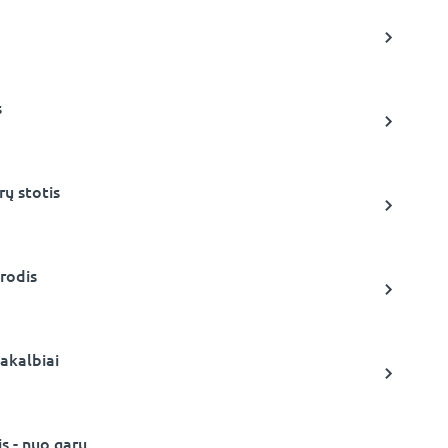
s
rų stotis
rodis
akalbiai
s - nuo garų