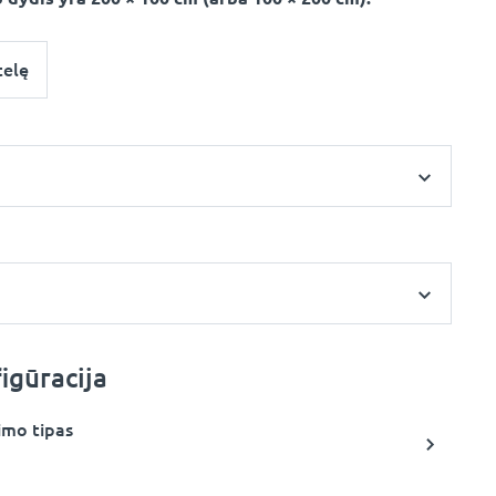
telę
igūracija
imo tipas