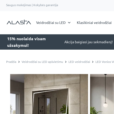
Saugus mokėjimas | Kokybės garantija
Veidrodžiai su LED
Klasikiniai veidrodžiai
15% nuolaida visam
Akcija baigiasi jau sekmadienį!
užsakymui!
Pradžia
Veidrodžiai su LED apšvietimu
LED veidrodžiai
LED Vonios Ve