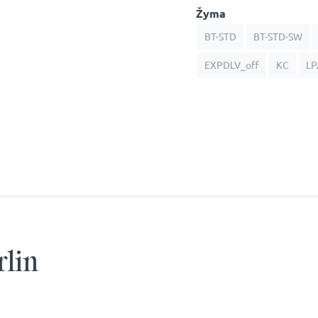
Žyma
BT-STD
BT-STD-SW
EXPDLV_off
KC
LP
rlin