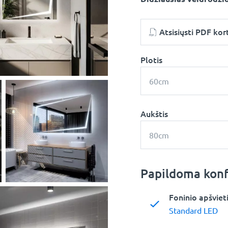
Atsisiųsti PDF kor
Plotis
60cm
Aukštis
80cm
Papildoma konf
Foninio apšviet
Standard LED