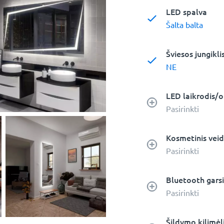
LED spalva
Šalta balta
Šviesos jungikli
NE
LED laikrodis/o
Pasirinkti
Kosmetinis veid
Pasirinkti
Bluetooth garsi
Pasirinkti
Šildymo kilimėli