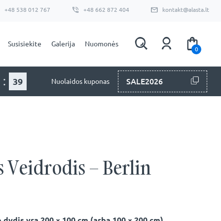
+48 538 012 767
+48 662 872 404
kontakt@alasta.lt
Susisiekite
Galerija
Nuomonės
0
:
37
SALE2026
Nuolaidos kuponas
 Veidrodis – Berlin
 dydis yra 200 × 100 cm (arba 100 × 200 cm).