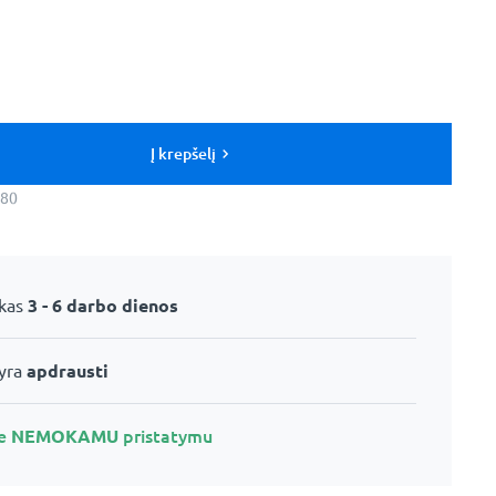
Į krepšelį
x80
ikas
3 - 6 darbo dienos
 yra
apdrausti
te
NEMOKAMU
pristatymu