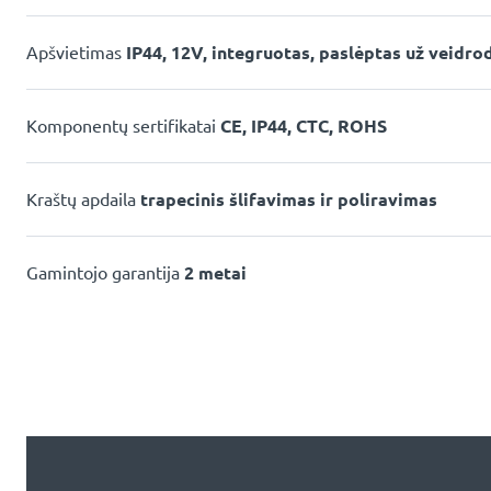
Apšvietimas
IP44, 12V, integruotas, paslėptas už veidro
Komponentų sertifikatai
CE, IP44, CTC, ROHS
Kraštų apdaila
trapecinis šlifavimas ir poliravimas
Gamintojo garantija
2 metai