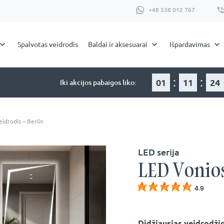
+48 538 012 767
Spalvotas veidrodis
Baldai ir aksesuarai
Išpardavimas
:
:
01
11
24
Iki akcijos pabaigos liko:
idrodis – Berlin
LED serija
LED Vonios
4.9
Didžiausias veidrodžio