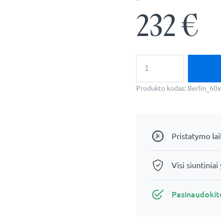
232
€
produkto
kiekis:
LED
Vonios
Produkto kodas:
Berlin_60
Veidrodis
-
Berlin
Pristatymo la
Visi siuntiniai
Pasinaudoki