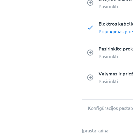
Pasirinkti
Elektros kabel
Prijungimas prie
Pasirinkite pre
Pasirinkti
Valymas ir prie
Pasirinkti
Konfigūracijos pasta
Įprasta kaina: