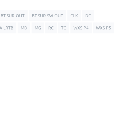
BT-SUR-OUT
BT-SUR-SW-OUT
CLK
DC
A-LRTB
MD
MG
RC
TC
WXS-P4
WXS-P5