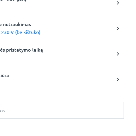
io nutraukimas
 230 V (be kištuko)
kės pristatymo laiką
žiūra
bos