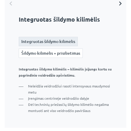
Integruotas šildymo kilimėlis
Šildymo kilimėlis + prisilietimas
Integruotas šildymo kilimėlis
Integruotas šildymo kilimėlis
Šildymo kilimėlis + prisilietimas
Šildymo kilimėlis + prisilietimas
Integruotas šildymo kilimėlis – kilimėlis įsijungs kartu su
Šildymo kilimėlis su jutikliniu jungikliu – kilimėlis
pagrindinio veidrodžio apšvietimu.
įsijungs, kai paliesite papildomą jungiklį.
Neleidžia veidrodžiui rasoti intensyvaus maudymosi
Neleidžia veidrodžiui rasoti intensyvaus maudymosi
metu
metu
Įrengimas centrinėje veidrodžio dalyje
Įrengimas centrinėje veidrodžio dalyje
Dėl techninių priežasčių šildymo kilimėlio negalima
Dėl techninių priežasčių šildymo kilimėlio negalima
montuoti ant viso veidrodžio paviršiaus
montuoti ant viso veidrodžio paviršiaus