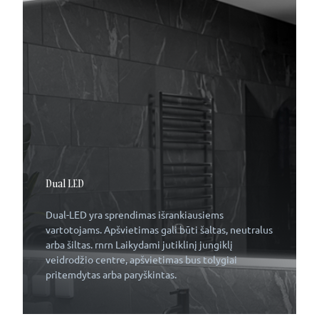
Dual LED
Dual-LED yra sprendimas išrankiausiems
vartotojams. Apšvietimas gali būti šaltas, neutralus
arba šiltas. rnrn Laikydami jutiklinį jungiklį
veidrodžio centre, apšvietimas bus tolygiai
pritemdytas arba paryškintas.