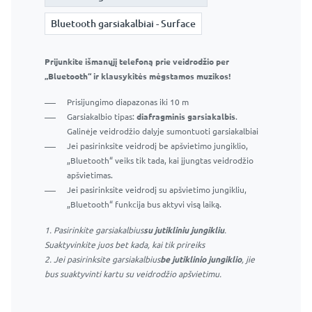
Bluetooth garsiakalbiai - Surface
Bluetooth garsiakalbiai - Surface
Prijunkite išmanųjį telefoną prie veidrodžio per
„Bluetooth“ ir klausykitės mėgstamos muzikos!
Prijunkite išmanųjį telefoną prie veidrodžio per
„Bluetooth“ ir klausykitės mėgstamos muzikos!
Prisijungimo diapazonas iki 10 m
Garsiakalbio tipas:
Garso žadintuvas
. Galinėje
Prisijungimo diapazonas iki 10 m
veidrodžio dalyje sumontuoti garsiakalbiai. Garsas,
Garsiakalbio tipas:
diafragminis garsiakalbis
.
skleidžiamas vibruojančio veidrodžio.
Galinėje veidrodžio dalyje sumontuoti garsiakalbiai
Jei pasirinksite veidrodį be apšvietimo jungiklio,
Jei pasirinksite veidrodį be apšvietimo jungiklio,
„Bluetooth“ veiks tik tada, kai įjungtas veidrodžio
„Bluetooth“ veiks tik tada, kai įjungtas veidrodžio
apšvietimas.
apšvietimas.
Jei pasirinksite veidrodį su apšvietimo jungikliu,
Jei pasirinksite veidrodį su apšvietimo jungikliu,
„Bluetooth“ funkcija bus aktyvi visą laiką.
„Bluetooth“ funkcija bus aktyvi visą laiką.
1. Pasirinkite garsiakalbius
su jutikliniu jungikliu
.
1. Pasirinkite garsiakalbius
su jutikliniu jungikliu
.
Suaktyvinkite juos bet kada, kai tik prireiks
Suaktyvinkite juos bet kada, kai tik prireiks
2. Jei pasirinksite garsiakalbius
be jutiklinio jungiklio
, jie
2. Jei pasirinksite garsiakalbius
be jutiklinio jungiklio
, jie
bus suaktyvinti kartu su veidrodžio apšvietimu.
bus suaktyvinti kartu su veidrodžio apšvietimu.