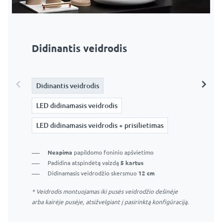
Didinantis veidrodis
LED didinamasis veidrodis
LED didinamasis veidrodis +
prisilietimas
Didinantis veidrodis
Didinantis veidrodis
Didinantis veidrodis
LED didinamasis veidrodis
LED didinamasis veidrodis
LED didinamasis veidrodis
LED didinamasis veidrodis + prisilietimas
LED didinamasis veidrodis + prisilietimas
LED didinamasis veidrodis + prisilietimas
LED didinamasis veidrodis be jutiklinio jungiklio –
Neapima
papildomo foninio apšvietimo
veidrodžio apšvietimas įsijungs kartu su pagrindinio
Padidina atspindėtą vaizdą
5 kartus
LED didinamasis veidrodis su jutikliniu jungikliu –
veidrodžio apšvietimu.
Didinamasis veidrodžio skersmuo
12 cm
veidrodžio apšvietimas įsijungs palietus papildomą
jungiklį.
* Veidrodis montuojamas iki pusės veidrodžio dešinėje
Puikus makiažo sprendimas
arba kairėje pusėje, atsižvelgiant į pasirinktą konfigūraciją.
Apima
papildomą šviesos žiedą
aplink didinamąjį
Puikus makiažo sprendimas
veidrodį
Apima
papildomą šviesos žiedą
aplink didinamąjį