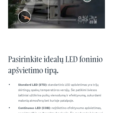
Pasirinkite idealų LED foninio
apšvietimo tipą.
Standard LED (STD):
standartinis LED apšvietimas yra trijų
skirtingų spalvų temperatūros versijų. Šie patikimi šviesos
šaltiniai užtikrina puikų vienodumą ir efektyvumą, sukurdami
malonią atmosferą bet kurioje patalpoje.
Continuous LED (COB):
neįtikėtino efektyvumo apšvietimas,