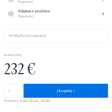
Pasirinkti
Valymas ir priežiūra
Pasirinkti
Konfigūracijos pastabos
Įprasta kaina:
232
€
produkto
kiekis:
Į krepšelį
LED
Vonios
Produkto kodas:
Brasil_60x80
Veidrodis
-