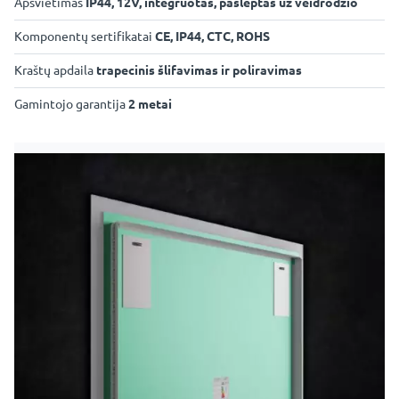
Apšvietimas
IP44, 12V, integruotas, paslėptas už veidrodžio
Komponentų sertifikatai
CE, IP44, CTC, ROHS
Kraštų apdaila
trapecinis šlifavimas ir poliravimas
Gamintojo garantija
2 metai