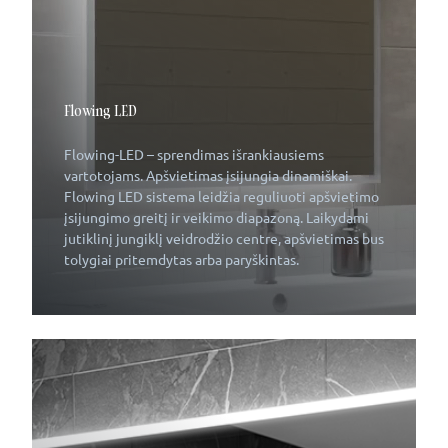
Flowing LED
Flowing-LED – sprendimas išrankiausiems
vartotojams. Apšvietimas įsijungia dinamiškai.
Flowing LED sistema leidžia reguliuoti apšvietimo
įsijungimo greitį ir veikimo diapazoną. Laikydami
jutiklinį jungiklį veidrodžio centre, apšvietimas bus
tolygiai pritemdytas arba paryškintas.