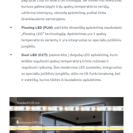
pagrįstas Chip on Board technologija. Šie modernūs šviestuvai,
kuriuos galima įsigyti trijų spalvų temperatūros versijų,
užtikrina intensyvų, vienodą apšvietimą, puikiai tinka
išrankiausiems vartotojams.
Flowing LED (FLW):
patirkite dinamišką apšvietimą naudodami
„Flowing LED“ technologiją. Apšvietimas yra 3 spalvų
temperatūros variantų ir yra integruotas su specialiu jutikliniu
jungikliu.
Dual LED (CCT):
pasinerkite į dvigubą LED apšvietimą, kuris
leidžia reguliuoti spalvų temperatūrą trimis režimais ir
reguliuoti ryškumą. Šios modernios LED juostelės, integruotos
su specialiu jutikliniu jungikliu, siūlo ne tik funkcionalumą, bet
ir estetiką, kurios tikitės iš šiuolaikinio apšvietimo.