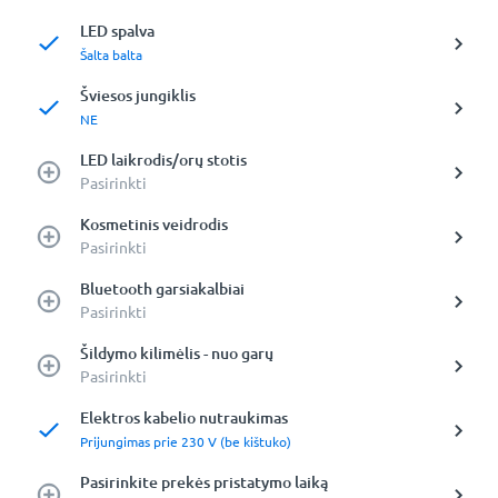
LED spalva
Šalta balta
Šviesos jungiklis
NE
LED laikrodis/orų stotis
Pasirinkti
Kosmetinis veidrodis
Pasirinkti
Bluetooth garsiakalbiai
Pasirinkti
Šildymo kilimėlis - nuo garų
Pasirinkti
Elektros kabelio nutraukimas
Prijungimas prie 230 V (be kištuko)
Pasirinkite prekės pristatymo laiką