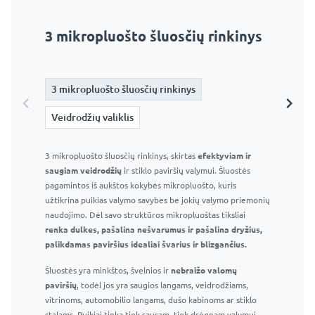
3 mikropluošto šluosčių rinkinys
Veidrodžių valiklis
3 mikropluošto šluosčių rinkinys
3 mikropluošto šluosčių rinkinys
Veidrodžių valiklis
Veidrodžių valiklis
3 mikropluošto šluosčių rinkinys, skirtas
Langų ir veidrodžių valiklis 295 ml – Profesionalus stiklo
efektyviam ir
saugiam veidrodžių
valiklis
ir stiklo paviršių valymui. Šluostės
pagamintos iš aukštos kokybės mikropluošto, kuris
Efektyvus purškiklis ir patogus buteliukas
užtikrina puikias valymo savybes be jokių valymo priemonių
Efektyviai pašalina muilo apnašas, vandens dėmes ir
naudojimo. Dėl savo struktūros mikropluoštas tiksliai
kitas įprastas vonios kambario dėmes
renka dulkes, pašalina nešvarumus ir pašalina dryžius,
Nepalieka dryžių ar dėmių
palikdamas paviršius idealiai švarius ir blizgančius.
Saugu naudoti langams, veidrodžiams ir kitiems
Šluostės yra minkštos, švelnios ir
stikliniams paviršiams
nebraižo valomų
paviršių
Tinka naudoti namuose ir profesionaliai
, todėl jos yra saugios langams, veidrodžiams,
vitrinoms, automobilio langams, dušo kabinoms ar stiklo
stalams. Puikiai tinka tiek sausam, tiek drėgnam valymui.