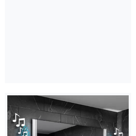
Padidina atspindėtą vaizdą
5 kartus
veidrodį
Didinamasis veidrodžio skersmuo
12 cm
Yra papildomas nepriklausomas veidrodžio
apšvietimo jungiklis
* Veidrodis montuojamas iki pusės veidrodžio dešinėje
Padidina atspindėtą vaizdą
5 kartus
arba kairėje pusėje, atsižvelgiant į pasirinktą konfigūraciją.
Didinamasis veidrodžio skersmuo
12 cm
* Veidrodis montuojamas iki pusės veidrodžio dešinėje
arba kairėje pusėje, priklausomai nuo pasirinktos
konfigūracijos.
* Papildomas jutiklinis jungiklis sumontuotas centrinėje
veidrodžio dalyje ties apatiniu jo kraštu.