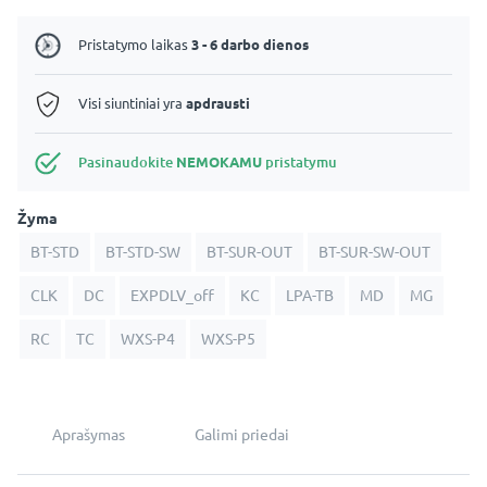
Brasil
Pristatymo laikas
3 - 6 darbo dienos
Visi siuntiniai yra
apdrausti
Pasinaudokite
NEMOKAMU
pristatymu
Žyma
BT-STD
BT-STD-SW
BT-SUR-OUT
BT-SUR-SW-OUT
CLK
DC
EXPDLV_off
KC
LPA-TB
MD
MG
RC
TC
WXS-P4
WXS-P5
Aprašymas
Galimi priedai