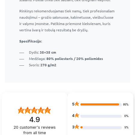
Rinkinys rekomenduojamas tiek namų, tiek profesionaliam
naudojimui – grožio salonuose, kabinetuose, viešbučiuose
ir valymo įmonėse. Patikima priemonė kiekvienam, kuris
vertina švarą ir tobulą rezultatą be dryžių.
Specifikacija:
Dydis:
35×35 cm
Medžiaga:
80% poliesteris / 20% poliamidas
Svoris:
270 g/m2
5
95%
4
0%
4.9
3
20
customer's reviews
5%
from all time