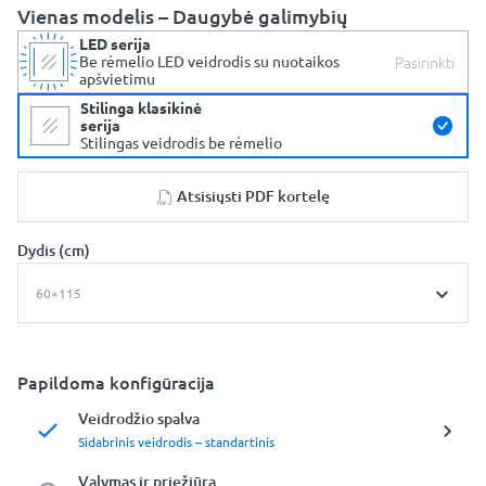
Vienas modelis – Daugybė galimybių
LED serija
Pasirinkti
Be rėmelio LED veidrodis su nuotaikos
apšvietimu
Stilinga klasikinė
serija
Stilingas veidrodis be rėmelio
Atsisiųsti PDF kortelę
Dydis (cm)
60×115
Papildoma konfigūracija
Veidrodžio spalva
Sidabrinis veidrodis – standartinis
Valymas ir priežiūra