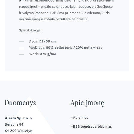
Rinkinys rekomenduojamas tiek namų, tiek profesionaliam
naudojimui – grožio salonuose, kabinetuose, viešbučiuose
ir valymo įmonėse. Patikima priemonė kiekvienam, kuris
vertina švarą ir tobulą rezultatą be dryžių.
Specifikacija:
Dydis:
35×35 cm
Medžiaga:
80% poliesteris / 20% poliamidas
Svoris:
270 g/m2
Duomenys
Apie įmonę
Apie mus
Alasta Sp. z o. o.
Berzyna 84,
B2B bendradarbiavimas
64-200 Wolsztyn