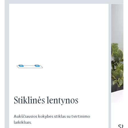
Stiklinės lentynos
Aukščiausios kokybės stiklas su tvirtinimo
laikikliais.
Sti