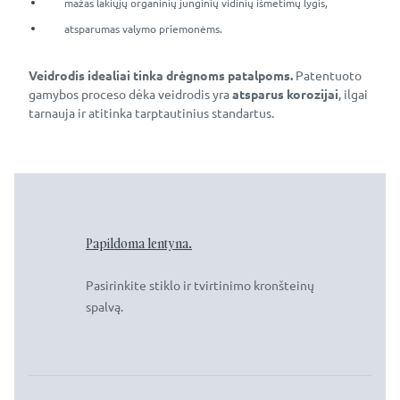
mažas lakiųjų organinių junginių vidinių išmetimų lygis,
atsparumas valymo priemonėms.
Veidrodis idealiai tinka drėgnoms patalpoms.
Patentuoto
gamybos proceso dėka veidrodis yra
atsparus korozijai
, ilgai
tarnauja ir atitinka tarptautinius standartus.
Papildoma lentyna.
Pasirinkite stiklo ir tvirtinimo kronšteinų
spalvą.