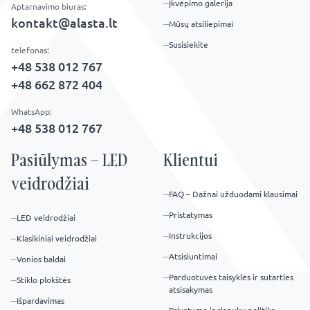
Įkvėpimo galerija
Aptarnavimo biuras:
kontakt@alasta.lt
Mūsų atsiliepimai
Susisiekite
telefonas:
+48 538 012 767
+48 662 872 404
WhatsApp:
+48 538 012 767
Pasiūlymas – LED
Klientui
veidrodžiai
FAQ – Dažnai užduodami klausimai
Pristatymas
LED veidrodžiai
Instrukcijos
Klasikiniai veidrodžiai
Atsisiuntimai
Vonios baldai
Parduotuvės taisyklės ir sutarties
Stiklo plokštės
atsisakymas
Išpardavimas