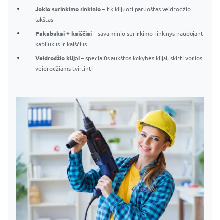
Jokio surinkimo rinkinio
– tik klijuoti paruoštas veidrodžio
lakštas
Pakabukai + kaiščiai
– savaiminio surinkimo rinkinys naudojant
kabliukus ir kaiščius
Veidrodžio klijai
– specialūs aukštos kokybės klijai, skirti vonios
veidrodžiams tvirtinti