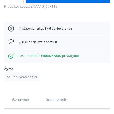
Dekoratyvinis
netaisyklingas
Produkto kodas:
ZNAA10_60x115
veidrodis
-
Akra
Pristatymo laikas
3 - 6 darbo dienos
Visi siuntiniai yra
apdrausti
Pasinaudokite
NEMOKAMU
pristatymu
Žyma
Stilingi veidrodžiai
Aprašymas
Galimi priedai