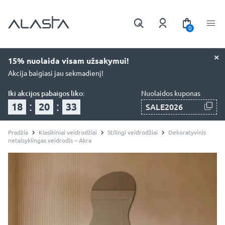
0
×
15% nuolaida visam užsakymui!
Akcija baigiasi jau sekmadienį!
Iki akcijos pabaigos liko:
Nuolaidos kuponas
:
:
18
20
32
SALE2026
Pradžia
Klasikiniai veidrodžiai
Stilingi veidrodžiai
Dekoratyvinis
netaisyklingas veidrodis – Akra