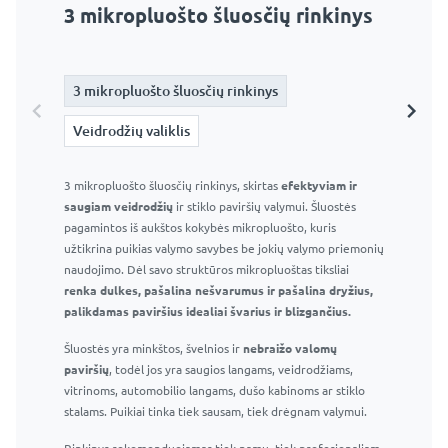
3 mikropluošto šluosčių rinkinys
Veidrodžių valiklis
3 mikropluošto šluosčių rinkinys
3 mikropluošto šluosčių rinkinys
Veidrodžių valiklis
Veidrodžių valiklis
3 mikropluošto šluosčių rinkinys, skirtas
Langų ir veidrodžių valiklis 295 ml – Profesionalus stiklo
efektyviam ir
saugiam veidrodžių
valiklis
ir stiklo paviršių valymui. Šluostės
pagamintos iš aukštos kokybės mikropluošto, kuris
Efektyvus purškiklis ir patogus buteliukas
užtikrina puikias valymo savybes be jokių valymo priemonių
Efektyviai pašalina muilo apnašas, vandens dėmes ir
naudojimo. Dėl savo struktūros mikropluoštas tiksliai
kitas įprastas vonios kambario dėmes
renka dulkes, pašalina nešvarumus ir pašalina dryžius,
Nepalieka dryžių ar dėmių
palikdamas paviršius idealiai švarius ir blizgančius.
Saugu naudoti langams, veidrodžiams ir kitiems
Šluostės yra minkštos, švelnios ir
stikliniams paviršiams
nebraižo valomų
paviršių
Tinka naudoti namuose ir profesionaliai
, todėl jos yra saugios langams, veidrodžiams,
vitrinoms, automobilio langams, dušo kabinoms ar stiklo
stalams. Puikiai tinka tiek sausam, tiek drėgnam valymui.