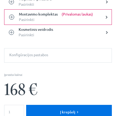
Pasirinkti
Montavimo komplektas
(Privalomas laukas)
Pasirinkti
Kosmetinis veidrodis
Pasirinkti
Konfigūracijos pastabos
Įprasta kaina:
168
€
produkto
kiekis:
Į krepšelį