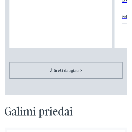
Pirkti
Žiūrėti daugiau
Galimi priedai