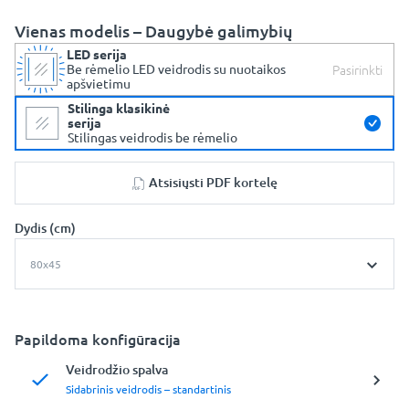
Vienas modelis – Daugybė galimybių
LED serija
Pasirinkti
Be rėmelio LED veidrodis su nuotaikos
apšvietimu
Stilinga klasikinė
serija
Stilingas veidrodis be rėmelio
Atsisiųsti PDF kortelę
Dydis (cm)
80x45
Papildoma konfigūracija
Veidrodžio spalva
Sidabrinis veidrodis – standartinis