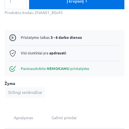
kiekis:
Į krepšelį
Dekoratyvinis
netaisyklingas
Produkto kodas:
ZNAA01_80x45
veidrodis
-
Cloud
Pristatymo laikas
3 - 6 darbo dienos
Visi siuntiniai yra
apdrausti
Pasinaudokite
NEMOKAMU
pristatymu
Žyma
Stilingi veidrodžiai
Aprašymas
Galimi priedai