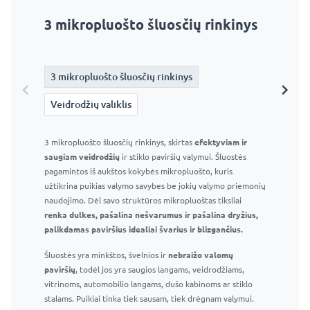
3 mikropluošto šluosčių rinkinys
Veidrodžių valiklis
3 mikropluošto šluosčių rinkinys
3 mikropluošto šluosčių rinkinys
Veidrodžių valiklis
Veidrodžių valiklis
3 mikropluošto šluosčių rinkinys, skirtas
Langų ir veidrodžių valiklis 295 ml – Profesionalus stiklo
efektyviam ir
saugiam veidrodžių
valiklis
ir stiklo paviršių valymui. Šluostės
pagamintos iš aukštos kokybės mikropluošto, kuris
Efektyvus purškiklis ir patogus buteliukas
užtikrina puikias valymo savybes be jokių valymo priemonių
Efektyviai pašalina muilo apnašas, vandens dėmes ir
naudojimo. Dėl savo struktūros mikropluoštas tiksliai
kitas įprastas vonios kambario dėmes
renka dulkes, pašalina nešvarumus ir pašalina dryžius,
Nepalieka dryžių ar dėmių
palikdamas paviršius idealiai švarius ir blizgančius.
Saugu naudoti langams, veidrodžiams ir kitiems
Šluostės yra minkštos, švelnios ir
stikliniams paviršiams
nebraižo valomų
paviršių
Tinka naudoti namuose ir profesionaliai
, todėl jos yra saugios langams, veidrodžiams,
vitrinoms, automobilio langams, dušo kabinoms ar stiklo
stalams. Puikiai tinka tiek sausam, tiek drėgnam valymui.