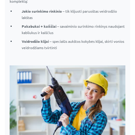
komplektą:
Jokio surinkimo rinkinio
– tik klijuoti paruoštas veidrodžio
lakštas
Pakabukai + kaiščiai
– savaiminio surinkimo rinkinys naudojant
kabliukus ir kaiščius
Veidrodžio klijai
– specialūs aukštos kokybės klijai, skirti vonios
veidrodžiams tvirtinti