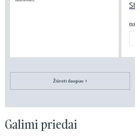
Sti
Pirkti
Žiūrėti daugiau
Galimi priedai