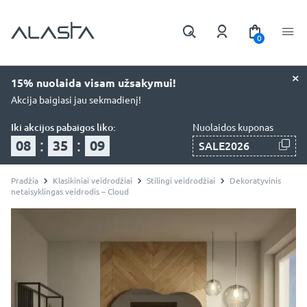
0
×
15% nuolaida visam užsakymui!
Akcija baigiasi jau sekmadienį!
Iki akcijos pabaigos liko:
Nuolaidos kuponas
:
:
08
35
08
SALE2026
Pradžia
Klasikiniai veidrodžiai
Stilingi veidrodžiai
Dekoratyvinis
netaisyklingas veidrodis – Cloud