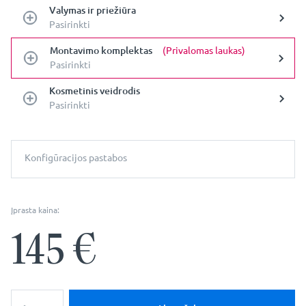
Valymas ir priežiūra
Pasirinkti
Montavimo komplektas
(Privalomas laukas)
Pasirinkti
Kosmetinis veidrodis
Pasirinkti
Konfigūracijos pastabos
Įprasta kaina:
145
€
produkto