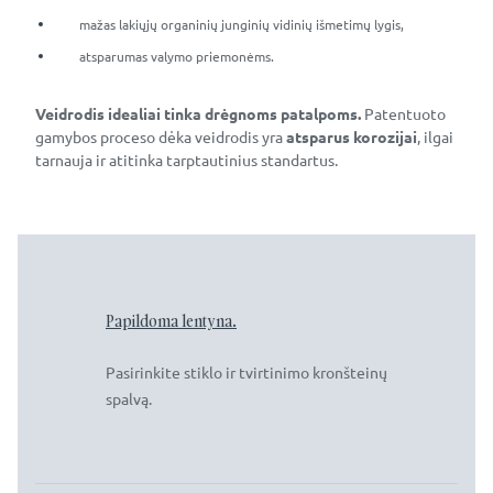
mažas lakiųjų organinių junginių vidinių išmetimų lygis,
atsparumas valymo priemonėms.
Veidrodis idealiai tinka drėgnoms patalpoms.
Patentuoto
gamybos proceso dėka veidrodis yra
atsparus korozijai
, ilgai
tarnauja ir atitinka tarptautinius standartus.
Papildoma lentyna.
Pasirinkite stiklo ir tvirtinimo kronšteinų
spalvą.