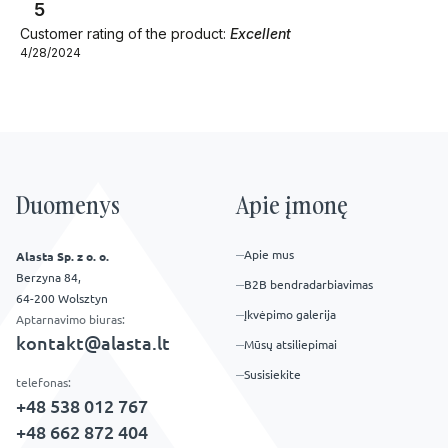
5
Customer rating of the product:
Excellent
4/28/2024
Duomenys
Apie įmonę
Apie mus
Alasta Sp. z o. o.
Berzyna 84,
B2B bendradarbiavimas
64-200 Wolsztyn
Įkvėpimo galerija
Aptarnavimo biuras:
kontakt@alasta.lt
Mūsų atsiliepimai
Susisiekite
telefonas:
+48 538 012 767
+48 662 872 404