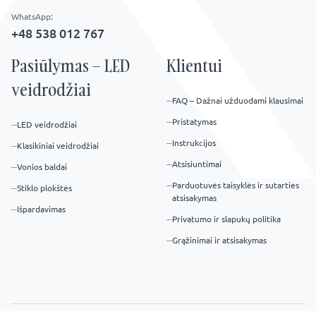
WhatsApp:
+48 538 012 767
Pasiūlymas – LED
Klientui
veidrodžiai
FAQ – Dažnai užduodami klausimai
Pristatymas
LED veidrodžiai
Instrukcijos
Klasikiniai veidrodžiai
Atsisiuntimai
Vonios baldai
Parduotuvės taisyklės ir sutarties
Stiklo plokštės
atsisakymas
Išpardavimas
Privatumo ir slapukų politika
Grąžinimai ir atsisakymas