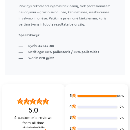
Rinkinys rekomenduojamas tiek namų, tiek profesionaliam
naudojimui – grožio salonuose, kabinetuose, viešbučiuose
ir valymo įmonėse. Patikima priemonė kiekvienam, kuris
vertina švarą ir tobulą rezultatą be dryžių.
Specifikacija:
Dydis:
35×35 cm
Medžiaga:
80% poliesteris / 20% poliamidas
Svoris:
270 g/m2
5
100%
4
0%
5.0
3
4
customer's reviews
0%
from all time
collected and verified by
2
0%