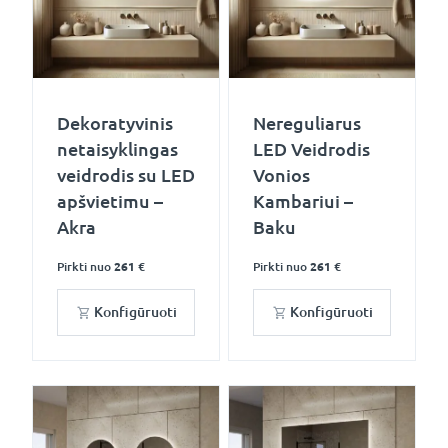
Dekoratyvinis
Nereguliarus
netaisyklingas
LED Veidrodis
veidrodis su LED
Vonios
apšvietimu –
Kambariui –
Akra
Baku
Pirkti nuo
261 €
Pirkti nuo
261 €
Konfigūruoti
Konfigūruoti