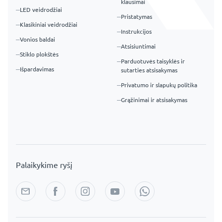
klausimai
LED veidrodžiai
Pristatymas
Klasikiniai veidrodžiai
Instrukcijos
Vonios baldai
Atsisiuntimai
Stiklo plokštės
Parduotuvės taisyklės ir
Išpardavimas
sutarties atsisakymas
Privatumo ir slapukų politika
Grąžinimai ir atsisakymas
Palaikykime ryšį