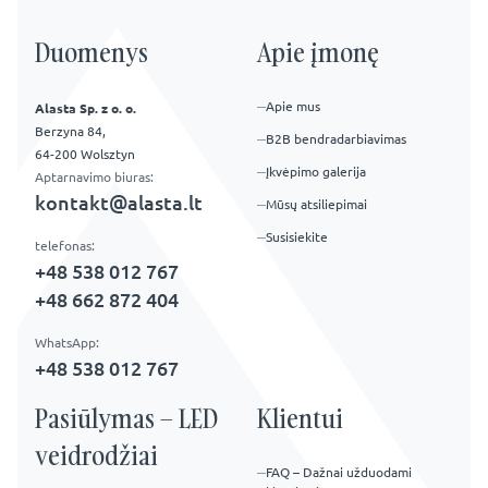
Duomenys
Apie įmonę
Apie mus
Alasta Sp. z o. o.
Berzyna 84,
B2B bendradarbiavimas
64-200 Wolsztyn
Įkvėpimo galerija
Aptarnavimo biuras:
kontakt@alasta.lt
Mūsų atsiliepimai
Susisiekite
telefonas:
+48 538 012 767
+48 662 872 404
WhatsApp:
+48 538 012 767
Pasiūlymas – LED
Klientui
veidrodžiai
FAQ – Dažnai užduodami