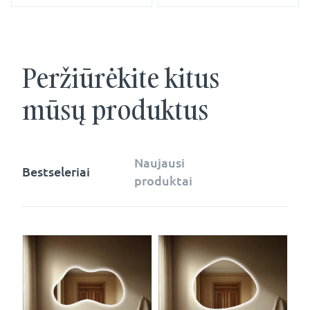
Peržiūrėkite kitus
mūsų produktus
Naujausi
Bestseleriai
produktai