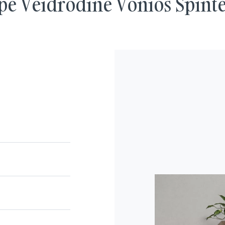
ė Veidrodinė Vonios Spinte