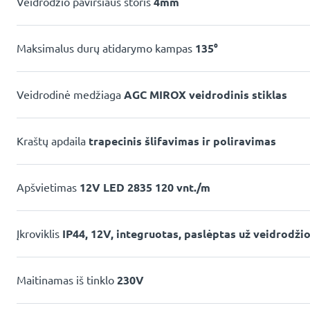
Veidrodžio paviršiaus storis
4mm
Maksimalus durų atidarymo kampas
135°
Veidrodinė medžiaga
AGC MIROX veidrodinis stiklas
Kraštų apdaila
trapecinis šlifavimas ir poliravimas
Apšvietimas
12V LED 2835 120 vnt./m
Įkroviklis
IP44, 12V, integruotas, paslėptas už veidrodži
Maitinamas iš tinklo
230V