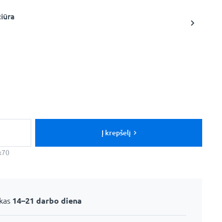
žiūra
Į krepšelį
x70
ikas
14–21 darbo diena