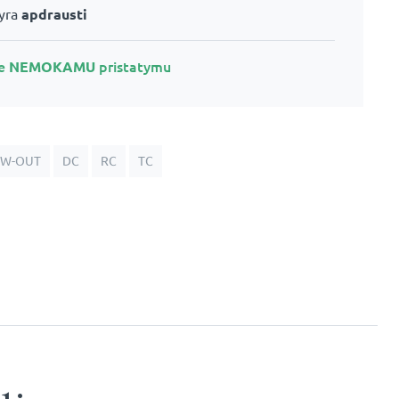
 yra
apdrausti
te
NEMOKAMU
pristatymu
SW-OUT
DC
RC
TC