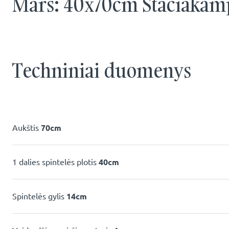
Mars: 40x70cm Stačiakamp
Techniniai duomenys
Aukštis
70cm
1 dalies spintelės plotis
40cm
Spintelės gylis
14cm