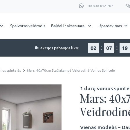
+48 538 012 767
Spalvotas veidrodis
Baldai ir aksesuarai
Išpardavimas
:
:
02
07
19
Iki akcijos pabaigos liko:
nios spintelės
Mars: 40x70cm Stačiakampė Veidrodinė Vonios Spintelė
1 durų vonios spinte
Mars: 40x
Veidrodinė
Vienas modelis – Da