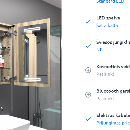
Standard LED
LED spalva
Šalta balta
Šviesos jungikli
NE
Kosmetinis veid
Pasirinkti
Bluetooth garsi
Pasirinkti
Elektros kabel
Prijungimas prie