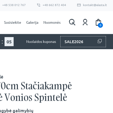
+48 538 012 767
+48 662 872 404
kontakt@alasta.lt
Susisiekite
Galerija
Nuomonės
0
:
03
SALE2026
Nuolaidos kuponas
lė
70cm Stačiakampė
 Vonios Spintelė
ugybė galimybių