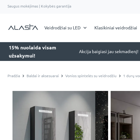
Saugus mokėjimas | Kokybės garantija
Veidrodžiai su LED
Klasikiniai veidrodžiai
15% nuolaida visam
Akcija baigiasi jau sekmadienį!
užsakymui!
Pradžia
Baldai ir aksesuarai
Vonios spintelės su veidrodžiu
1 durų vo