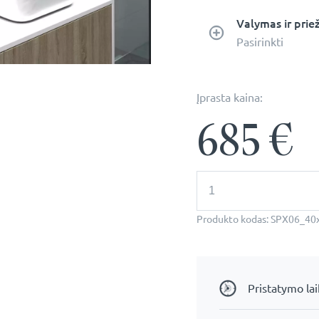
Valymas ir prie
Pasirinkti
Įprasta kaina:
685
€
produkto
kiekis:
Mars:
40x70cm
Produkto kodas:
SPX06_40
Stačiakampė
Veidrodinė
Vonios
Spintelė
Pristatymo la