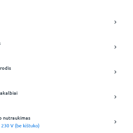
s
rodis
akalbiai
io nutraukimas
 230 V (be kištuko)