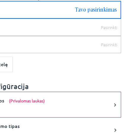
Tavo pasirinkimas
Pasirinkti
Pasirinkti
telę
igūracija
vos
(Privalomas laukas)
imo tipas