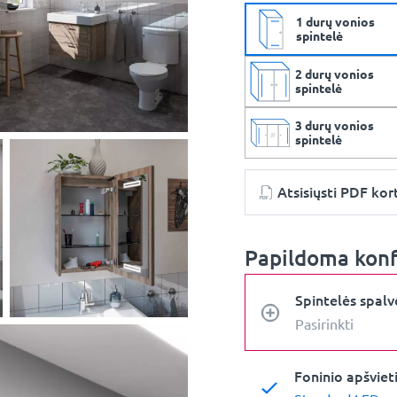
1 durų vonios
spintelė
2 durų vonios
spintelė
3 durų vonios
spintelė
Atsisiųsti PDF kor
Papildoma konf
Spintelės spal
Pasirinkti
Foninio apšviet