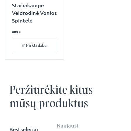
Stačiakampė
Veidrodinė Vonios
Spintelė
685 €
Pirkti dabar
Peržiūrėkite kitus
mūsų produktus
Naujausi
Bestseleriai