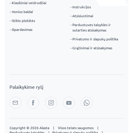
Duomenys
Apie įmonę
Apie mus
Alasta Sp. z o. o.
Berzyna 84,
B2B bendradarbiavimas
64-200 Wolsztyn
Įkvėpimo galerija
Aptarnavimo biuras:
kontakt@alasta.lt
Mūsų atsiliepimai
Susisiekite
telefonas:
+48 538 012 767
+48 662 872 404
WhatsApp:
+48 538 012 767
Pasiūlymas – LED
Klientui
veidrodžiai