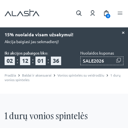
0
×
15% nuolaida visam užsakymui!
Akcija baigiasi jau sekmadienį!
Iki akcijos pabaigos liko:
Nuolaidos kuponas
:
:
:
02
12
01
35
SALE2026
Pradžia
Baldai ir aksesuarai
Vonios spintelės su veidrodžiu
1 durų
vonios spintelės
1 durų vonios spintelės