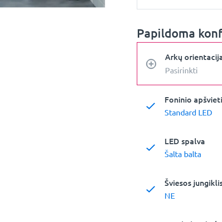
Papildoma konf
Arkų orientacij
Pasirinkti
Foninio apšviet
Standard LED
LED spalva
Šalta balta
Šviesos jungikli
NE