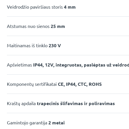
Veidrodžio paviršiaus storis
4 mm
Atstumas nuo sienos
25 mm
Maitinamas iš tinklo
230 V
Apšvietimas
IP44, 12V, integruotas, paslėptas už veidro
Komponentų sertifikatai
CE, IP44, CTC, ROHS
Kraštų apdaila
trapecinis šlifavimas ir poliravimas
Gamintojo garantija
2 metai