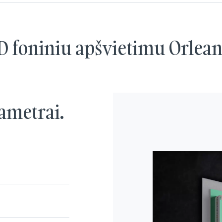
ED foniniu apšvietimu Orlea
ametrai.