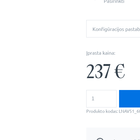
Pasirinkti
Konfigūracijos pasta
Įprasta kaina:
237
€
produkto
kiekis:
Vertikalus
veidrodis
Produkto kodas:
LNAV51_6
su
LED
foniniu
apšvietimu
Orlean