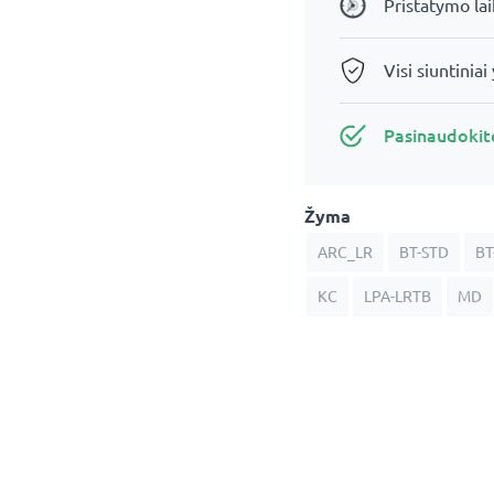
Pristatymo la
Visi siuntiniai
Pasinaudoki
Žyma
ARC_LR
BT-STD
BT
KC
LPA-LRTB
MD