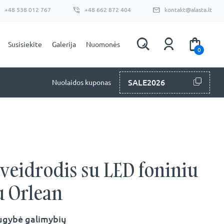
+48 538 012 767
+48 662 872 404
kontakt@alasta.lt
Susisiekite
Galerija
Nuomonės
0
SALE2026
Nuolaidos kuponas
 veidrodis su LED foniniu
u Orlean
ugybė galimybių