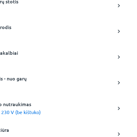
rų stotis
rodis
akalbiai
s - nuo garų
io nutraukimas
 230 V (be kištuko)
žiūra