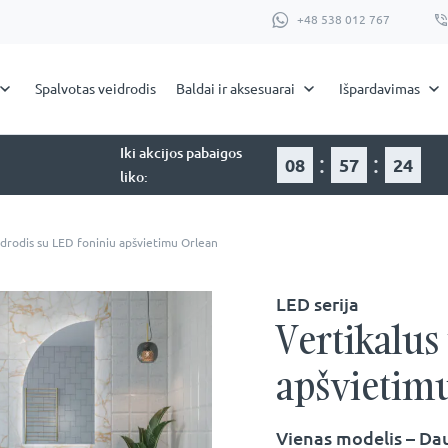
+48 538 012 767
Spalvotas veidrodis
Baldai ir aksesuarai
Išpardavimas
Iki akcijos pabaigos
:
:
08
57
23
liko:
idrodis su LED foniniu apšvietimu Orlean
LED serija
Vertikalus
apšvietim
Vienas modelis – Da