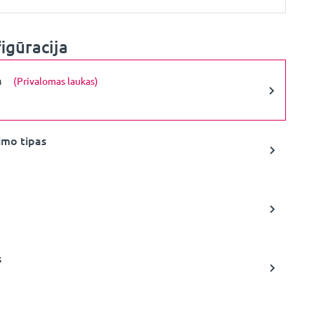
igūracija
a
(Privalomas laukas)
imo tipas
s