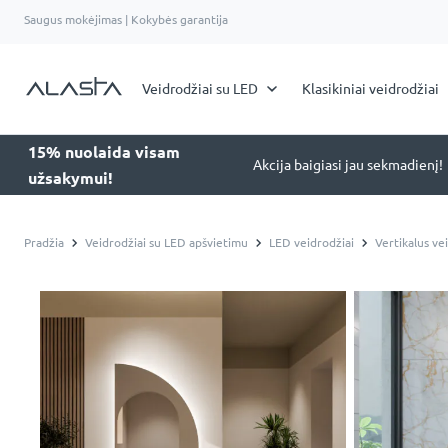
Saugus mokėjimas | Kokybės garantija
Veidrodžiai su LED
Klasikiniai veidrodžiai
15% nuolaida visam
Akcija baigiasi jau sekmadienį!
užsakymui!
Pradžia
Veidrodžiai su LED apšvietimu
LED veidrodžiai
Vertikalus ve