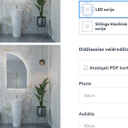
LED serija
Stilinga klasikinė
serija
Didžiausias veidrodžio
Atsisiųsti PDF kor
Plotis
60cm
Aukštis
90cm