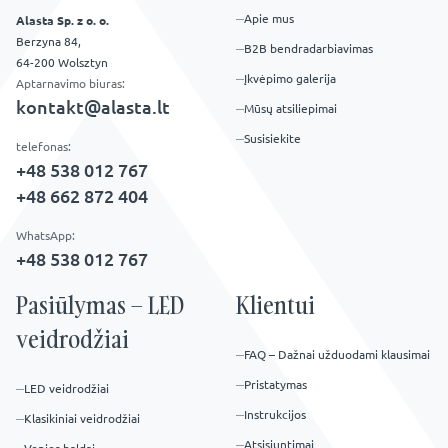
Apie mus
Alasta Sp. z o. o.
Berzyna 84,
B2B bendradarbiavimas
64-200 Wolsztyn
Įkvėpimo galerija
Aptarnavimo biuras:
kontakt@alasta.lt
Mūsų atsiliepimai
Susisiekite
telefonas:
+48 538 012 767
+48 662 872 404
WhatsApp:
+48 538 012 767
Pasiūlymas – LED
Klientui
veidrodžiai
FAQ – Dažnai užduodami klausimai
Pristatymas
LED veidrodžiai
Instrukcijos
Klasikiniai veidrodžiai
Atsisiuntimai