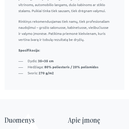
vitrinoms, automobilio langams, dušo kabinoms ar stiklo
stalams. Puikiai tinka tiek sausam, tiek drėgnam valymui.
Rinkinys rekomenduojamas tiek namų, tiek profesionaliam
naudojimui – grožio salonuose, kabinetuose, viešbučiuose
ir valymo įmonėse. Patikima priemonė kiekvienam, kuris
vertina švarą ir tobulą rezultatą be dryžių.
Specifikacija:
Dydis:
35×35 cm
Medžiaga:
80% poliesteris / 20% poliamidas
Svoris:
270 g/m2
Duomenys
Apie įmonę