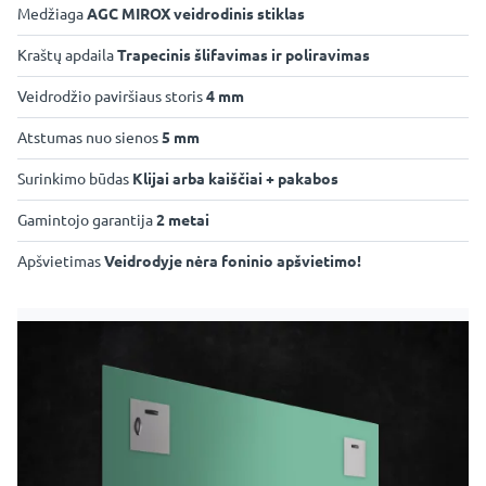
Medžiaga
AGC MIROX veidrodinis stiklas
Kraštų apdaila
Trapecinis šlifavimas ir poliravimas
Veidrodžio paviršiaus storis
4 mm
Atstumas nuo sienos
5 mm
Surinkimo būdas
Klijai arba kaiščiai + pakabos
Gamintojo garantija
2 metai
Apšvietimas
Veidrodyje nėra foninio apšvietimo!