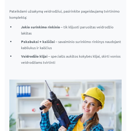
Pateikdami užsakymą veidrodžiui, pasirinkite pageidaujamą tvirtinimo
komplektą:
Jokio surinkimo rinkinio
– tik klijuoti paruoštas veidrodžio
lakštas
Pakabukai + kaiščiai
– savaiminio surinkimo rinkinys naudojant
kabliukus ir kaiščius
Veidrodžio klijai
– specialūs aukštos kokybės klijai, skirti vonios
veidrodžiams tvirtinti