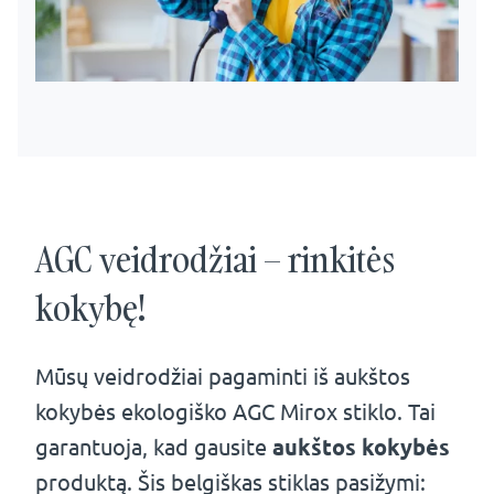
AGC veidrodžiai – rinkitės
kokybę!
Mūsų veidrodžiai pagaminti iš aukštos
kokybės ekologiško AGC Mirox stiklo. Tai
garantuoja, kad gausite
aukštos kokybės
produktą. Šis belgiškas stiklas pasižymi: