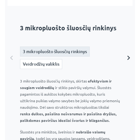
3 mikropluošto šluosčių rinkinys
Veidrodžių valiklis
3 mikropluošto šluosčių rinkinys
3 mikropluošto šluosčių rinkinys
Veidrodžių valiklis
Veidrodžių valiklis
3 mikropluošto šluosčių rinkinys, skirtas
Langų ir veidrodžių valiklis 295 ml – Profesionalus stiklo
efektyviam ir
saugiam veidrodžių
valiklis
ir stiklo paviršių valymui. Šluostės
pagamintos iš aukštos kokybės mikropluošto, kuris
Efektyvus purškiklis ir patogus buteliukas
užtikrina puikias valymo savybes be jokių valymo priemonių
Efektyviai pašalina muilo apnašas, vandens dėmes ir
naudojimo. Dėl savo struktūros mikropluoštas tiksliai
kitas įprastas vonios kambario dėmes
renka dulkes, pašalina nešvarumus ir pašalina dryžius,
Nepalieka dryžių ar dėmių
palikdamas paviršius idealiai švarius ir blizgančius.
Saugu naudoti langams, veidrodžiams ir kitiems
Šluostės yra minkštos, švelnios ir
stikliniams paviršiams
nebraižo valomų
paviršių
Tinka naudoti namuose ir profesionaliai
, todėl jos yra saugios langams, veidrodžiams,