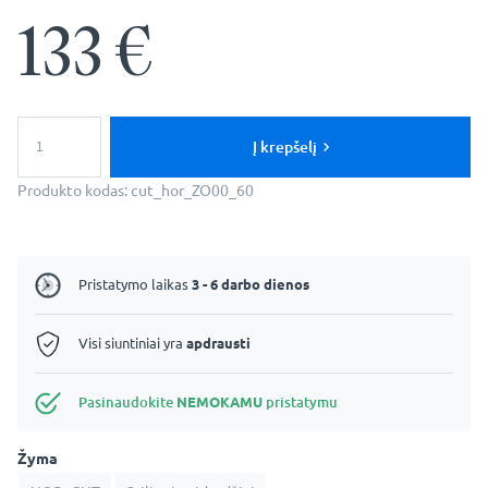
133
€
produkto
kiekis:
Į krepšelį
Stilingas
pusiau
Produkto kodas:
cut_hor_ZO00_60
apvalus
veidrodis
–
apvalus
veidrodis,
Pristatymo laikas
3 - 6 darbo dienos
supjaustytas
horizontaliai
Visi siuntiniai yra
apdrausti
Pasinaudokite
NEMOKAMU
pristatymu
Žyma