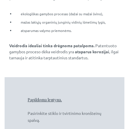
ekologiškas gamybos procesas (dažai su mažai švino),
mažas lakiųjų organinių junginių vidinių išmetimų lygis,
atsparumas valymo priemonėms.
Veidrodis idealiai tinka drėgnoms patalpoms.
Patentuoto
gamybos proceso dėka veidrodis yra
atsparus korozijai
, ilgai
tarnauja ir atitinka tarptautinius standartus.
Papildoma lentyna.
Pasirinkite stiklo ir tvirtinimo kronšteinų
spalvą.