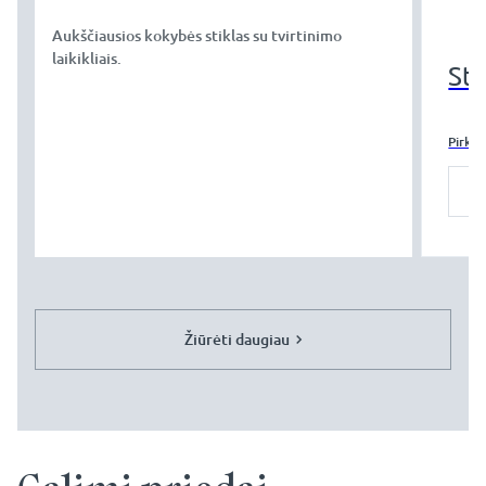
Aukščiausios kokybės stiklas su tvirtinimo
laikikliais.
Sti
Pirkti
Žiūrėti daugiau