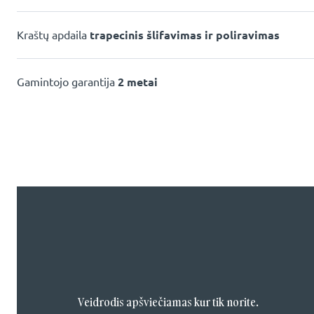
Kraštų apdaila
trapecinis šlifavimas ir poliravimas
Gamintojo garantija
2 metai
Veidrodis apšviečiamas kur tik norite.
Veidrodis apšviečiamas kur tik norite.
Veidrodis apšviečiamas kur tik norite.
Veidrodis apšviečiamas kur tik norite.