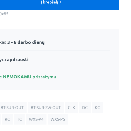
Į krepšelį
0x85
ikas
3 - 6 darbo dienų
 yra
apdrausti
te
NEMOKAMU
pristatymu
BT-SUR-OUT
BT-SUR-SW-OUT
CLK
DC
KC
RC
TC
WXS-P4
WXS-P5