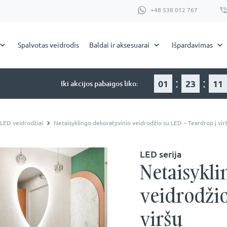
+48 538 012 767
Spalvotas veidrodis
Baldai ir aksesuarai
Išpardavimas
:
:
01
23
11
Iki akcijos pabaigos liko:
 LED veidrodžiai
Netaisyklingo dekoratyvinio veidrodžio su LED – Teardrop į vir
LED serija
Netaisykli
veidrodžio
viršų