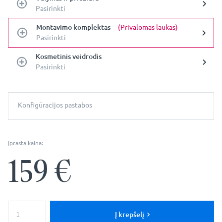
Pasirinkti
Montavimo komplektas
(Privalomas laukas)
Pasirinkti
Kosmetinis veidrodis
Pasirinkti
Konfigūracijos pastabos
Įprasta kaina:
159
€
produkto
kiekis:
Į krepšelį