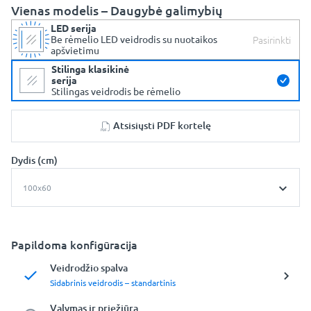
Vienas modelis – Daugybė galimybių
LED serija
Pasirinkti
Be rėmelio LED veidrodis su nuotaikos
apšvietimu
Stilinga klasikinė
serija
Stilingas veidrodis be rėmelio
Atsisiųsti PDF kortelę
Dydis (cm)
100x60
Papildoma konfigūracija
Veidrodžio spalva
Sidabrinis veidrodis – standartinis
Valymas ir priežiūra