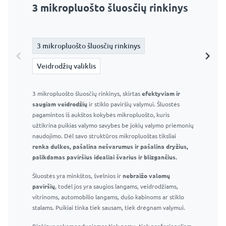
3 mikropluošto šluosčių rinkinys
Veidrodžių valiklis
3 mikropluošto šluosčių rinkinys
3 mikropluošto šluosčių rinkinys
Veidrodžių valiklis
Veidrodžių valiklis
3 mikropluošto šluosčių rinkinys, skirtas
Langų ir veidrodžių valiklis 295 ml – Profesionalus stiklo
efektyviam ir
saugiam veidrodžių
valiklis
ir stiklo paviršių valymui. Šluostės
pagamintos iš aukštos kokybės mikropluošto, kuris
Efektyvus purškiklis ir patogus buteliukas
užtikrina puikias valymo savybes be jokių valymo priemonių
Efektyviai pašalina muilo apnašas, vandens dėmes ir
naudojimo. Dėl savo struktūros mikropluoštas tiksliai
kitas įprastas vonios kambario dėmes
renka dulkes, pašalina nešvarumus ir pašalina dryžius,
Nepalieka dryžių ar dėmių
palikdamas paviršius idealiai švarius ir blizgančius.
Saugu naudoti langams, veidrodžiams ir kitiems
Šluostės yra minkštos, švelnios ir
stikliniams paviršiams
nebraižo valomų
paviršių
Tinka naudoti namuose ir profesionaliai
, todėl jos yra saugios langams, veidrodžiams,
vitrinoms, automobilio langams, dušo kabinoms ar stiklo
stalams. Puikiai tinka tiek sausam, tiek drėgnam valymui.