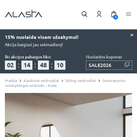
0
×
15% nuolaida visam užsakymui!
Akcija baigiasi jau sekmadienį!
Iki akcijos pabaigos liko:
Nuolaidos kuponas
:
:
:
02
14
48
09
SALE2026
Pradžia
Klasikiniai veidrodžiai
Stilingi veidrodžiai
Dekoratyvinis
netaisyklingas veidrodis – Kobe