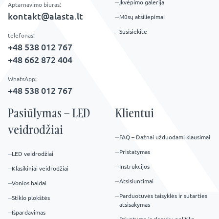
Įkvėpimo galerija
Aptarnavimo biuras:
kontakt@alasta.lt
Mūsų atsiliepimai
Susisiekite
telefonas:
+48 538 012 767
+48 662 872 404
WhatsApp:
+48 538 012 767
Pasiūlymas – LED
Klientui
veidrodžiai
FAQ – Dažnai užduodami klausimai
Pristatymas
LED veidrodžiai
Instrukcijos
Klasikiniai veidrodžiai
Atsisiuntimai
Vonios baldai
Parduotuvės taisyklės ir sutarties
Stiklo plokštės
atsisakymas
Išpardavimas