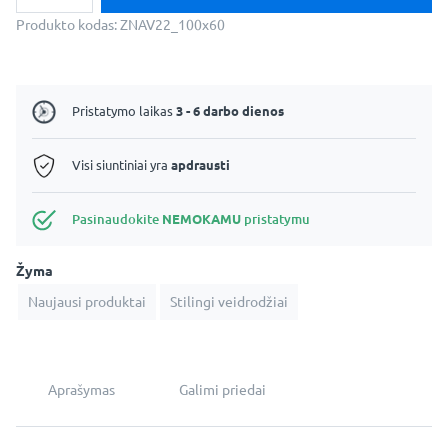
Dekoratyvinis
netaisyklingas
Produkto kodas:
ZNAV22_100x60
veidrodis
-
Kobe
Pristatymo laikas
3 - 6 darbo dienos
Visi siuntiniai yra
apdrausti
Pasinaudokite
NEMOKAMU
pristatymu
Žyma
Naujausi produktai
Stilingi veidrodžiai
Aprašymas
Galimi priedai