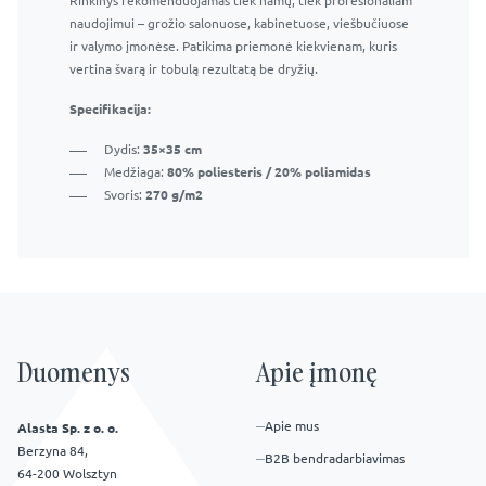
Rinkinys rekomenduojamas tiek namų, tiek profesionaliam
naudojimui – grožio salonuose, kabinetuose, viešbučiuose
ir valymo įmonėse. Patikima priemonė kiekvienam, kuris
vertina švarą ir tobulą rezultatą be dryžių.
Specifikacija:
Dydis:
35×35 cm
Medžiaga:
80% poliesteris / 20% poliamidas
Svoris:
270 g/m2
Duomenys
Apie įmonę
Apie mus
Alasta Sp. z o. o.
Berzyna 84,
B2B bendradarbiavimas
64-200 Wolsztyn