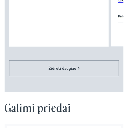
Pirkti
Žiūrėti daugiau
Galimi priedai