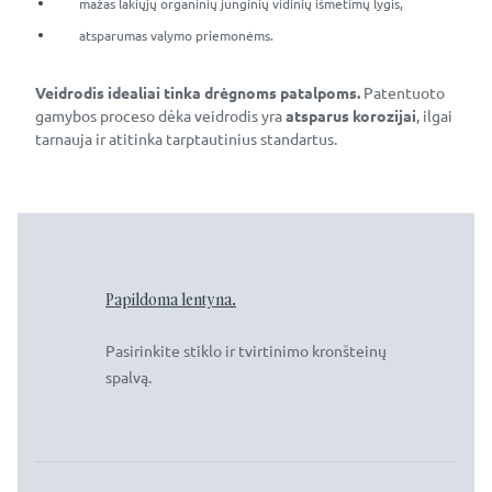
mažas lakiųjų organinių junginių vidinių išmetimų lygis,
atsparumas valymo priemonėms.
Veidrodis idealiai tinka drėgnoms patalpoms.
Patentuoto
gamybos proceso dėka veidrodis yra
atsparus korozijai
, ilgai
tarnauja ir atitinka tarptautinius standartus.
Papildoma lentyna.
Pasirinkite stiklo ir tvirtinimo kronšteinų
spalvą.