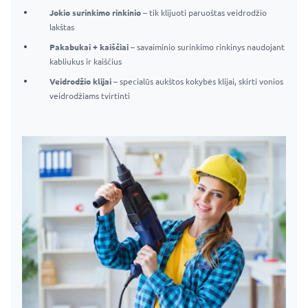
Jokio surinkimo rinkinio
– tik klijuoti paruoštas veidrodžio
lakštas
Pakabukai + kaiščiai
– savaiminio surinkimo rinkinys naudojant
kabliukus ir kaiščius
Veidrodžio klijai
– specialūs aukštos kokybės klijai, skirti vonios
veidrodžiams tvirtinti