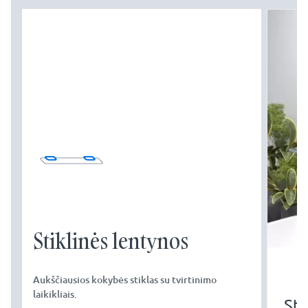
Stiklinės lentynos
Aukščiausios kokybės stiklas su tvirtinimo
laikikliais.
Sti