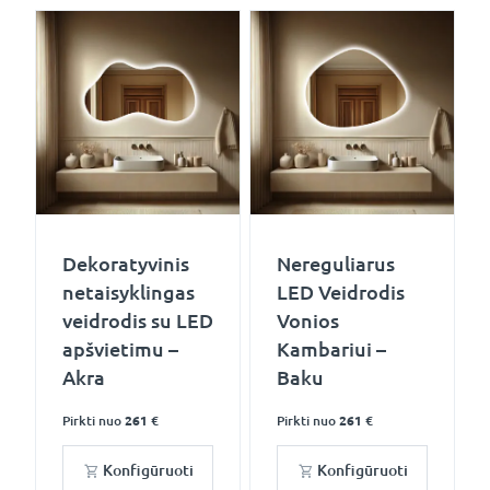
Dekoratyvinis
Nereguliarus
netaisyklingas
LED Veidrodis
veidrodis su LED
Vonios
apšvietimu –
Kambariui –
Akra
Baku
Pirkti nuo
261 €
Pirkti nuo
261 €
Konfigūruoti
Konfigūruoti