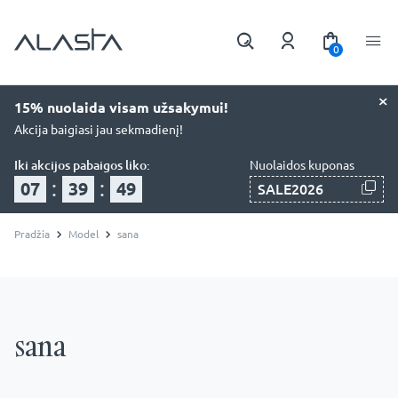
0
×
15% nuolaida visam užsakymui!
Akcija baigiasi jau sekmadienį!
Iki akcijos pabaigos liko:
Nuolaidos kuponas
:
:
07
39
48
SALE2026
Pradžia
Model
sana
sana