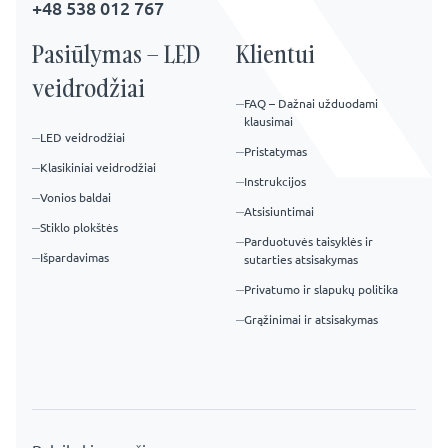
+48 538 012 767
Pasiūlymas – LED
Klientui
veidrodžiai
FAQ – Dažnai užduodami
klausimai
LED veidrodžiai
Pristatymas
Klasikiniai veidrodžiai
Instrukcijos
Vonios baldai
Atsisiuntimai
Stiklo plokštės
Parduotuvės taisyklės ir
Išpardavimas
sutarties atsisakymas
Privatumo ir slapukų politika
Grąžinimai ir atsisakymas