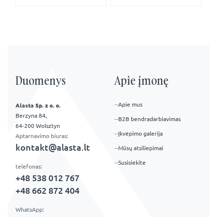
Duomenys
Apie įmonę
Apie mus
Alasta Sp. z o. o.
Berzyna 84,
B2B bendradarbiavimas
64-200 Wolsztyn
Įkvėpimo galerija
Aptarnavimo biuras:
kontakt@alasta.lt
Mūsų atsiliepimai
Susisiekite
telefonas:
+48 538 012 767
+48 662 872 404
WhatsApp: