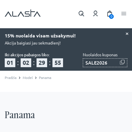
0
×
15% nuolaida visam užsakymui!
Akcija baigiasi jau sekmadienį!
Iki akcijos pabaigos liko:
Nuolaidos kuponas
:
:
:
01
02
29
54
SALE2026
Pradžia
Model
Panama
Panama