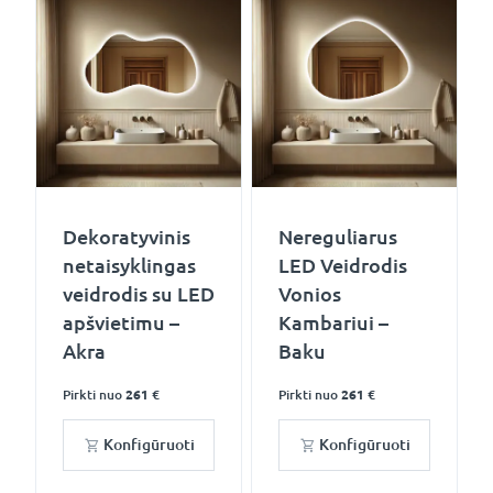
Dekoratyvinis
Nereguliarus
netaisyklingas
LED Veidrodis
veidrodis su LED
Vonios
apšvietimu –
Kambariui –
Akra
Baku
Pirkti nuo
261 €
Pirkti nuo
261 €
Konfigūruoti
Konfigūruoti