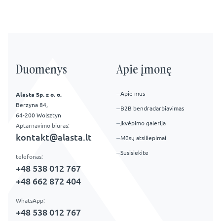
Duomenys
Apie įmonę
Apie mus
Alasta Sp. z o. o.
Berzyna 84,
B2B bendradarbiavimas
64-200 Wolsztyn
Įkvėpimo galerija
Aptarnavimo biuras:
kontakt@alasta.lt
Mūsų atsiliepimai
Susisiekite
telefonas:
+48 538 012 767
+48 662 872 404
WhatsApp:
+48 538 012 767