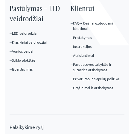
Pasiūlymas – LED
Klientui
veidrodžiai
FAQ – Dažnai užduodami
klausimai
LED veidrodžiai
Pristatymas
Klasikiniai veidrodžiai
Instrukcijos
Vonios baldai
Atsisiuntimai
Stiklo plokštės
Parduotuvės taisyklės ir
Išpardavimas
sutarties atsisakymas
Privatumo ir slapukų politika
Grąžinimai ir atsisakymas
Palaikykime ryšį