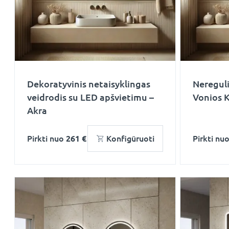
Dekoratyvinis netaisyklingas
Nereguli
veidrodis su LED apšvietimu –
Vonios 
Akra
Pirkti nuo
261 €
Konfigūruoti
Pirkti nu