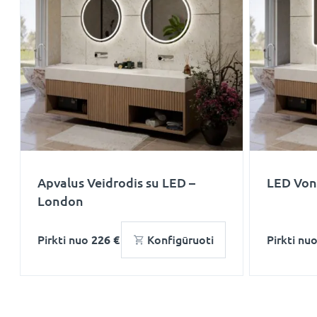
Apvalus Veidrodis su LED –
LED Voni
London
Pirkti nuo
226 €
Konfigūruoti
Pirkti nu