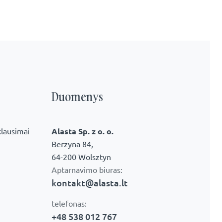
Duomenys
lausimai
Alasta Sp. z o. o.
Berzyna 84,
64-200 Wolsztyn
Aptarnavimo biuras:
kontakt@alasta.lt
telefonas:
+48 538 012 767