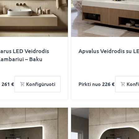
arus LED Veidrodis
Apvalus Veidrodis su LE
Kambariui – Baku
o
261 €
Konfigūruoti
Pirkti nuo
226 €
Konfi