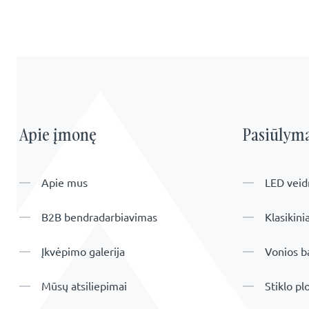
Apie įmonę
Pasiūlyma
Apie mus
LED veid
B2B bendradarbiavimas
Klasikini
Įkvėpimo galerija
Vonios b
Mūsų atsiliepimai
Stiklo pl