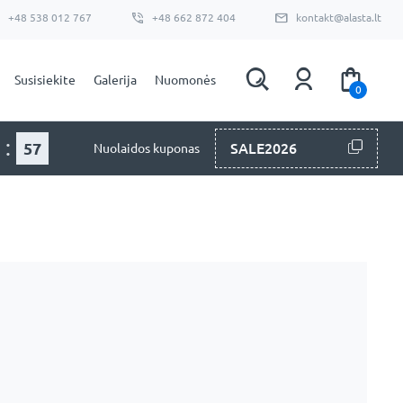
+48 538 012 767
+48 662 872 404
kontakt@alasta.lt
Susisiekite
Galerija
Nuomonės
0
:
56
SALE2026
Nuolaidos kuponas