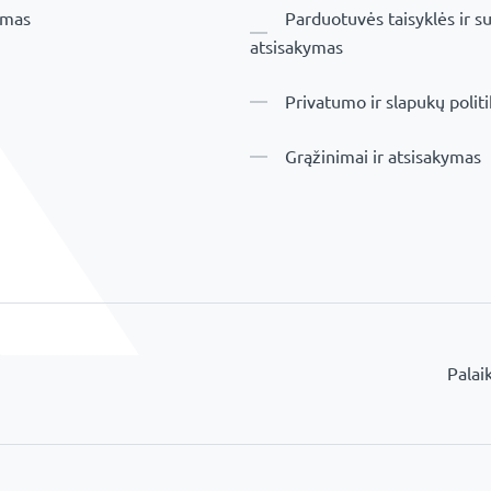
imas
Parduotuvės taisyklės ir su
atsisakymas
Privatumo ir slapukų polit
Grąžinimai ir atsisakymas
Palai