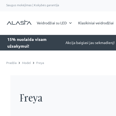
Saugus mokėjimas | Kokybės garantija
Veidrodžiai su LED
Klasikiniai veidrodžiai
15% nuolaida visam
Akcija baigiasi jau sekmadienį!
užsakymui!
Pradžia
Model
Freya
Freya