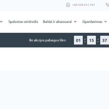
+48 538 012 767
Spalvotas veidrodis
Baldai ir aksesuarai
Išpardavimas
:
:
01
15
37
Iki akcijos pabaigos liko: