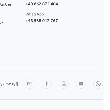
+48 662 872 404
tarties
WhatsApp:
+48 538 012 767
ika
kykime ryšį