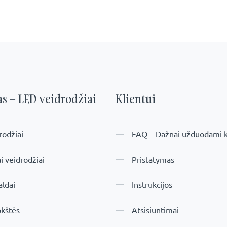
s – LED veidrodžiai
Klientui
rodžiai
FAQ – Dažnai užduodami k
ai veidrodžiai
Pristatymas
aldai
Instrukcijos
okštės
Atsisiuntimai