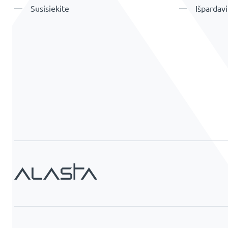
Susisiekite
Išpardav