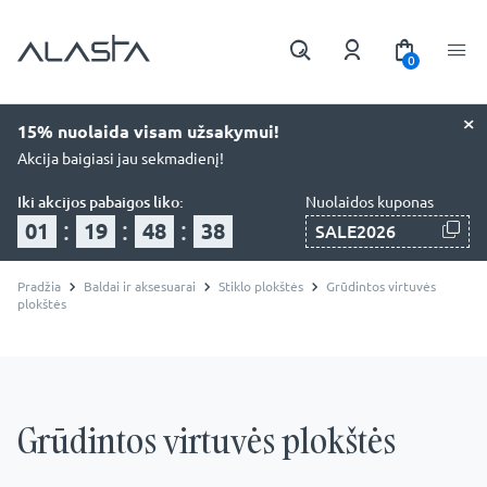
0
×
15% nuolaida visam užsakymui!
Akcija baigiasi jau sekmadienį!
Iki akcijos pabaigos liko:
Nuolaidos kuponas
:
:
:
01
19
48
38
SALE2026
Pradžia
Baldai ir aksesuarai
Stiklo plokštės
Grūdintos virtuvės
plokštės
Grūdintos virtuvės plokštės