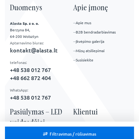
Duomenys
Apie įmonę
Apie mus
Alasta Sp. z o. o.
Berzyna 84,
B2B bendradarbiavimas
64-200 Wolsztyn
Įkvėpimo galerija
Aptarnavimo biuras:
kontakt@alasta.lt
Mūsų atsiliepimai
Susisiekite
telefonas:
+48 538 012 767
+48 662 872 404
WhatsApp:
+48 538 012 767
Pasiūlymas – LED
Klientui
veidrodžiai
FAQ – Dažnai užduodami
klausimai
Filtravimas / rūšiavimas
LED veidrodžiai