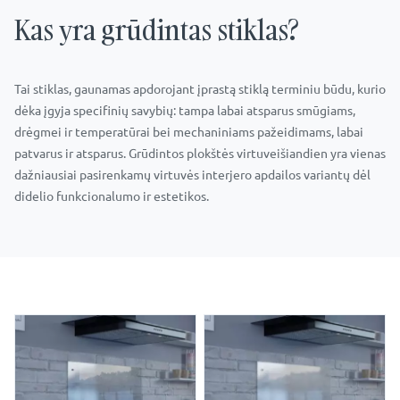
Kas yra grūdintas stiklas?
Tai stiklas, gaunamas apdorojant įprastą stiklą terminiu būdu, kurio
dėka įgyja specifinių savybių: tampa labai atsparus smūgiams,
drėgmei ir temperatūrai bei mechaniniams pažeidimams, labai
patvarus ir atsparus. Grūdintos plokštės virtuveišiandien yra vienas
dažniausiai pasirenkamų virtuvės interjero apdailos variantų dėl
didelio funkcionalumo ir estetikos.