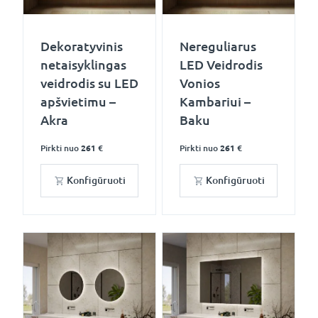
Dekoratyvinis
Nereguliarus
netaisyklingas
LED Veidrodis
veidrodis su LED
Vonios
apšvietimu –
Kambariui –
Akra
Baku
Pirkti nuo
261 €
Pirkti nuo
261 €
Konfigūruoti
Konfigūruoti