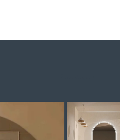
Žiūrėti daugiau