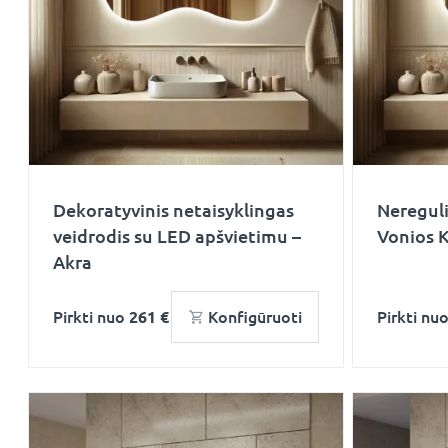
Dekoratyvinis netaisyklingas
Nereguli
veidrodis su LED apšvietimu –
Vonios 
Akra
Pirkti nuo
261 €
Konfigūruoti
Pirkti nu