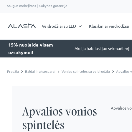
Saugus mokėjimas | Kokybės garantija
Veidrodžiai su LED
Klasikiniai veidrodžiai
15% nuolaida visam
Akcija baigiasi jau sekmadienį!
užsakymui!
Pradžia
Baldai ir aksesuarai
Vonios spintelės su veidrodžiu
Apvalios v
Apvalios vonios
Apvalios vo
spintelės