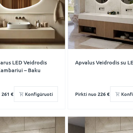
arus LED Veidrodis
Apvalus Veidrodis su LE
Kambariui – Baku
o
261 €
Konfigūruoti
Pirkti nuo
226 €
Konfi