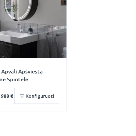
 Apvali Apšviesta
nė Spintelė
o
988 €
Konfigūruoti