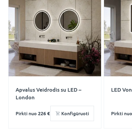
Apvalus Veidrodis su LED –
LED Voni
London
Pirkti nuo
226 €
Konfigūruoti
Pirkti nu