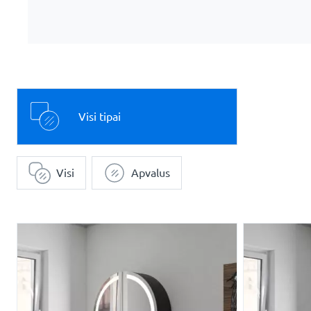
Visi tipai
Visi
Apvalus