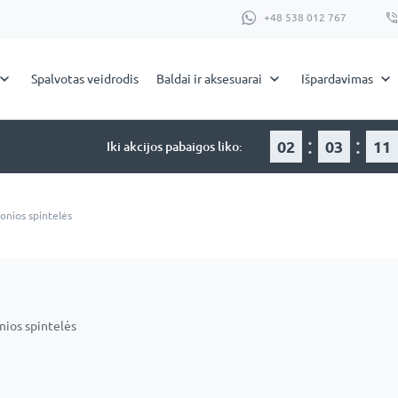
+48 538 012 767
Spalvotas veidrodis
Baldai ir aksesuarai
Išpardavimas
:
:
02
03
11
Iki akcijos pabaigos liko:
onios spintelės
nios spintelės