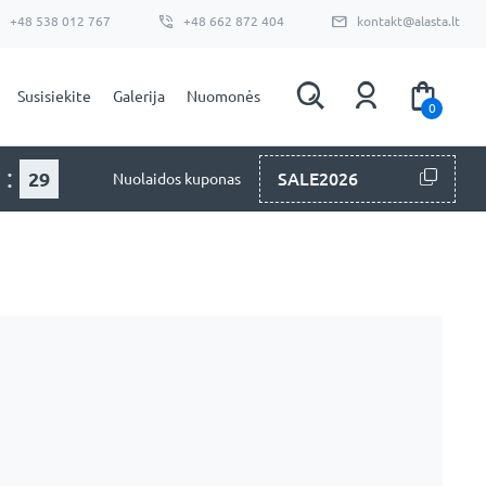
+48 538 012 767
+48 662 872 404
kontakt@alasta.lt
Susisiekite
Galerija
Nuomonės
0
:
27
SALE2026
Nuolaidos kuponas