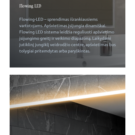
Flowing LED
Flowing-LED – sprendimas išrankiausiems
vartotojams. Apšvietimas įsijungia dinamiškai.
Flowing LED sistema leidžia reguliuoti apšvietimo
įsijungimo greitį ir veikimo diapazoną. Laikydami
jutiklinį jungiklį veidrodžio centre, apšvietimas bus
tolygiai pritemdytas arba paryškintas.