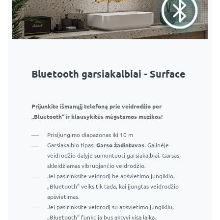
Bluetooth garsiakalbiai - Surface
Prijunkite išmanųjį telefoną prie veidrodžio per
„Bluetooth“ ir klausykitės mėgstamos muzikos!
Prisijungimo diapazonas iki 10 m
Garsiakalbio tipas:
Garso žadintuvas
. Galinėje
veidrodžio dalyje sumontuoti garsiakalbiai. Garsas,
skleidžiamas vibruojančio veidrodžio.
Jei pasirinksite veidrodį be apšvietimo jungiklio,
„Bluetooth“ veiks tik tada, kai įjungtas veidrodžio
apšvietimas.
Jei pasirinksite veidrodį su apšvietimo jungikliu,
„Bluetooth“ funkcija bus aktyvi visą laiką.