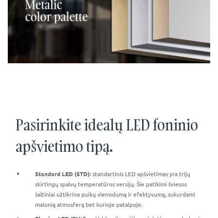
Pasirinkite idealų LED foninio
apšvietimo tipą.
Standard LED (STD):
standartinis LED apšvietimas yra trijų
skirtingų spalvų temperatūros versijų. Šie patikimi šviesos
šaltiniai užtikrina puikų vienodumą ir efektyvumą, sukurdami
malonią atmosferą bet kurioje patalpoje.