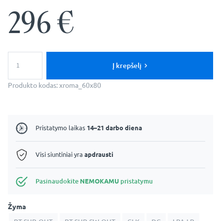
296
€
produkto
kiekis:
Į krepšelį
Roma
Premium
Produkto kodas:
xroma_60x80
LED
mirror
-
Rectangular
Pristatymo laikas
14–21 darbo diena
Visi siuntiniai yra
apdrausti
Pasinaudokite
NEMOKAMU
pristatymu
Žyma