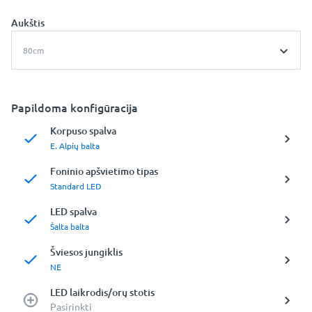
Aukštis
80cm
Papildoma konfigūracija
Korpuso spalva
E. Alpių balta
Foninio apšvietimo tipas
Standard LED
LED spalva
Šalta balta
Šviesos jungiklis
NE
LED laikrodis/orų stotis
Pasirinkti