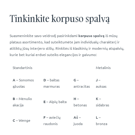
Tinkinkite korpuso spalvą
Suasmeninkite savo veidrodį pasirinkdami
korpuso spalvą
iš mūsų
plataus asortimento, kad suteiktumėte jam individualų charakterį ir
atitiktų jūsų interjero stilių. Rinkitės iš klasikinių ir modernių atspalvių,
kurie bet kuriai erdvei suteiks elegancijos ir gaivumo:
Standartinis
Metalinis
A
– Sonomos
D
– baltas
G
–
J
–
ąžuolas
marmuras
antracitas
auksas
B
– Mėnulio
H
–
K
–
E
– Alpių balta
akacija
betonas
sidabras
F
– aviečių
Aš
–
L
–
C
– Wenge
raudonis
juoda
bronza