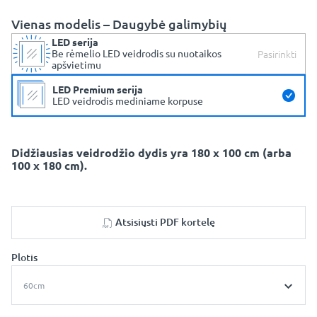
Vienas modelis – Daugybė galimybių
LED serija
Pasirinkti
Be rėmelio LED veidrodis su nuotaikos
apšvietimu
LED Premium serija
LED veidrodis mediniame korpuse
Didžiausias veidrodžio dydis yra 180 x 100 cm (arba
100 x 180 cm).
Atsisiųsti PDF kortelę
Plotis
60cm