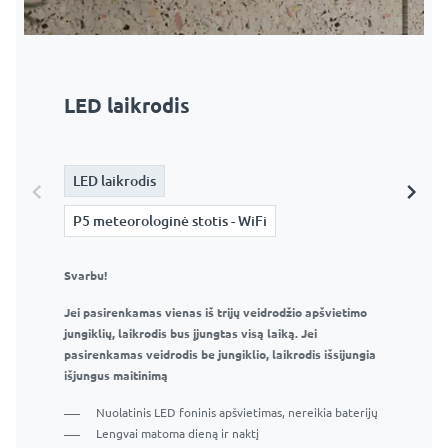
LED laikrodis
P5 meteorologinė stotis - WiFi
LED laikrodis
LED laikrodis
P5 meteorologinė stotis - WiFi
P5 meteorologinė stotis - WiFi
Svarbu!
Svarbu!
Jei pasirenkamas vienas iš trijų veidrodžio apšvietimo
Jei pasirenkamas vienas iš trijų veidrodžio apšvietimo
jungiklių, laikrodis bus įjungtas visą laiką. Jei
jungiklių, oro stotis veiks visą laiką. Jei pasirenkamas
pasirenkamas veidrodis be jungiklio, laikrodis išsijungia
veidrodis be jungiklio, oro stotis išsijungia, kai
išjungus maitinimą
išjungiamas maitinimas.
Nuolatinis LED foninis apšvietimas, nereikia baterijų
Stotys turi būti sukonfigūruotos naudojant savo
Lengvai matoma dieną ir naktį
telefoną ir tam skirtą programą