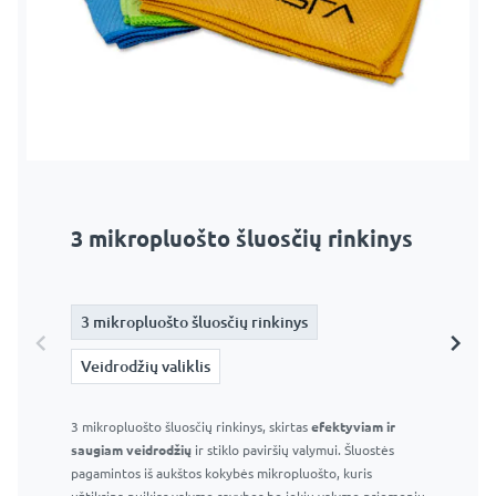
3 mikropluošto šluosčių rinkinys
Veidrodžių valiklis
3 mikropluošto šluosčių rinkinys
3 mikropluošto šluosčių rinkinys
Veidrodžių valiklis
Veidrodžių valiklis
3 mikropluošto šluosčių rinkinys, skirtas
Langų ir veidrodžių valiklis 295 ml – Profesionalus stiklo
efektyviam ir
saugiam veidrodžių
valiklis
ir stiklo paviršių valymui. Šluostės
pagamintos iš aukštos kokybės mikropluošto, kuris
Efektyvus purškiklis ir patogus buteliukas