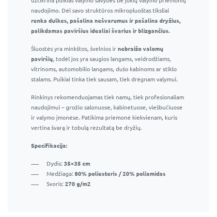
užtikrina puikias valymo savybes be jokių valymo priemonių
Efektyviai pašalina muilo apnašas, vandens dėmes ir
naudojimo. Dėl savo struktūros mikropluoštas tiksliai
kitas įprastas vonios kambario dėmes
renka dulkes, pašalina nešvarumus ir pašalina dryžius,
Nepalieka dryžių ar dėmių
palikdamas paviršius idealiai švarius ir blizgančius.
Saugu naudoti langams, veidrodžiams ir kitiems
Šluostės yra minkštos, švelnios ir
stikliniams paviršiams
nebraižo valomų
paviršių
Tinka naudoti namuose ir profesionaliai
, todėl jos yra saugios langams, veidrodžiams,
vitrinoms, automobilio langams, dušo kabinoms ar stiklo
stalams. Puikiai tinka tiek sausam, tiek drėgnam valymui.
Rinkinys rekomenduojamas tiek namų, tiek profesionaliam
naudojimui – grožio salonuose, kabinetuose, viešbučiuose
ir valymo įmonėse. Patikima priemonė kiekvienam, kuris
vertina švarą ir tobulą rezultatą be dryžių.
Specifikacija:
Dydis:
35×35 cm
Medžiaga:
80% poliesteris / 20% poliamidas
Svoris:
270 g/m2