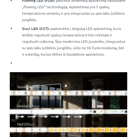
Flowing LED (FLW):
patirkite dinamišką apšvietimą naudodami
„Flowing LED“ technologiją. Apšvietimas yra 3 spalvų
temperatūros variantų ir yra integruotas su specialiu jutikliniu
jungikliu.
Dual LED (CCT):
pasinerkite į dvigubą LED apšvietimą, kuris
leidžia reguliuoti spalvų temperatūrą trimis režimais ir
reguliuoti ryškumą. Šios modernios LED juostelės, integruotos
su specialiu jutikliniu jungikliu, siūlo ne tik funkcionalumą, bet
ir estetiką, kurios tikitės iš šiuolaikinio apšvietimo.