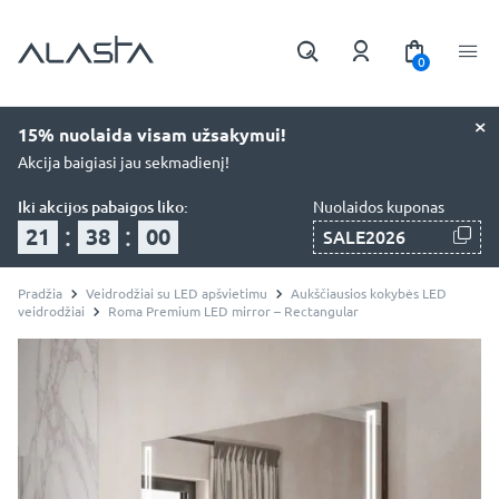
0
×
15% nuolaida visam užsakymui!
Akcija baigiasi jau sekmadienį!
Iki akcijos pabaigos liko:
Nuolaidos kuponas
:
:
21
37
58
SALE2026
Pradžia
Veidrodžiai su LED apšvietimu
Aukščiausios kokybės LED
veidrodžiai
Roma Premium LED mirror – Rectangular