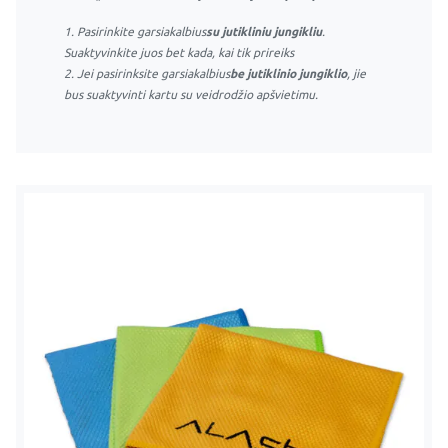
1. Pasirinkite garsiakalbius
su jutikliniu jungikliu
.
Suaktyvinkite juos bet kada, kai tik prireiks
2. Jei pasirinksite garsiakalbius
be jutiklinio jungiklio
, jie
bus suaktyvinti kartu su veidrodžio apšvietimu.