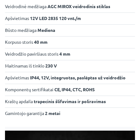
Veidrodinė medžiaga
AGC MIROX veidrodinis stiklas
Apšvietimas
12V LED 2835 120 vnt./m
Būsto medžiaga
Mediena
Korpuso storis
40 mm
Veidrodžio paviršiaus storis
4 mm
Maitinamas iš tinklo
230 V
Apšvietimas
IP44, 12V, integruotas, paslėptas už veidrodžio
Komponentų sertifikatai
CE, IP44, CTC, ROHS
Kraštų apdaila
trapecinis šlifavimas ir poliravimas
Gamintojo garantija
2 metai