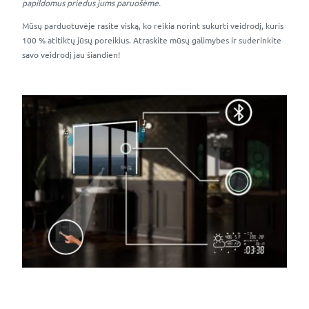
papildomus priedus jums paruošėme.
Mūsų parduotuvėje rasite viską, ko reikia norint sukurti veidrodį, kuris
100 % atitiktų jūsų poreikius. Atraskite mūsų galimybes ir suderinkite
savo veidrodį jau šiandien!