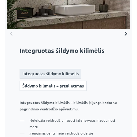
Integruotas šildymo kilimėlis
Šildymo kilimėlis + prisilietimas
Integruotas šildymo kilimėlis
Integruotas šildymo kilimėlis
Šildymo kilimėlis + prisilietimas
Šildymo kilimėlis + prisilietimas
Integruotas šildymo kilimėlis – kilimėlis įsijungs kartu su
Šildymo kilimėlis su jutikliniu jungikliu – kilimėlis
pagrindinio veidrodžio apšvietimu.
įsijungs, kai paliesite papildomą jungiklį.
Neleidžia veidrodžiui rasoti intensyvaus maudymosi
Neleidžia veidrodžiui rasoti intensyvaus maudymosi
metu
metu
Įrengimas centrinėje veidrodžio dalyje
Įrengimas centrinėje veidrodžio dalyje