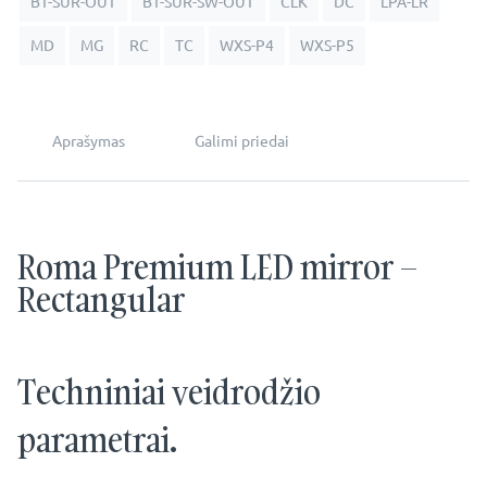
BT-SUR-OUT
BT-SUR-SW-OUT
CLK
DC
LPA-LR
MD
MG
RC
TC
WXS-P4
WXS-P5
Aprašymas
Galimi priedai
Roma Premium LED mirror –
Rectangular
Techniniai veidrodžio
parametrai.