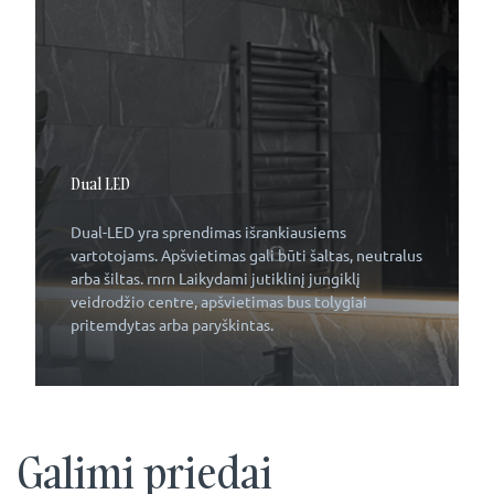
Dual LED
Dual-LED yra sprendimas išrankiausiems
vartotojams. Apšvietimas gali būti šaltas, neutralus
arba šiltas. rnrn Laikydami jutiklinį jungiklį
veidrodžio centre, apšvietimas bus tolygiai
pritemdytas arba paryškintas.
Galimi priedai