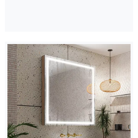
konfigūracijos.
* Papildomas jutiklinis jungiklis sumontuotas centrinėje
veidrodžio dalyje ties apatiniu jo kraštu.