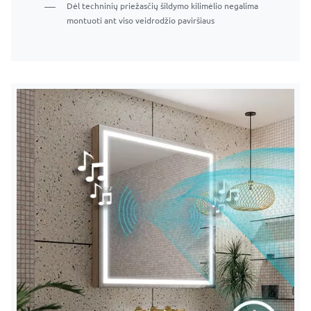
Dėl techninių priežasčių šildymo kilimėlio negalima
Dėl techninių priežasčių šildymo kilimėlio negalima
montuoti ant viso veidrodžio paviršiaus
montuoti ant viso veidrodžio paviršiaus