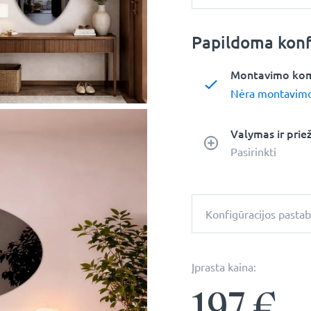
Papildoma konf
Montavimo ko
Nėra montavim
Valymas ir prie
Pasirinkti
Konfigūracijos pasta
Įprasta kaina:
197
€