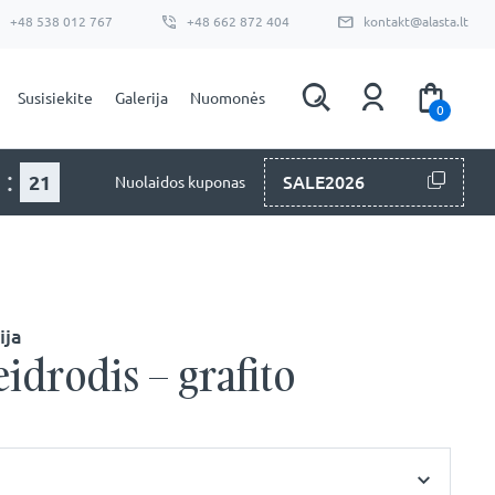
+48 538 012 767
+48 662 872 404
kontakt@alasta.lt
Susisiekite
Galerija
Nuomonės
0
:
20
SALE2026
Nuolaidos kuponas
ija
eidrodis – grafito