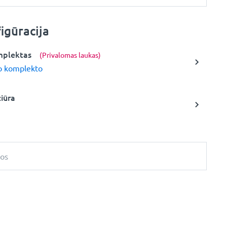
igūracija
mplektas
(Privalomas laukas)
o komplekto
žiūra
bos