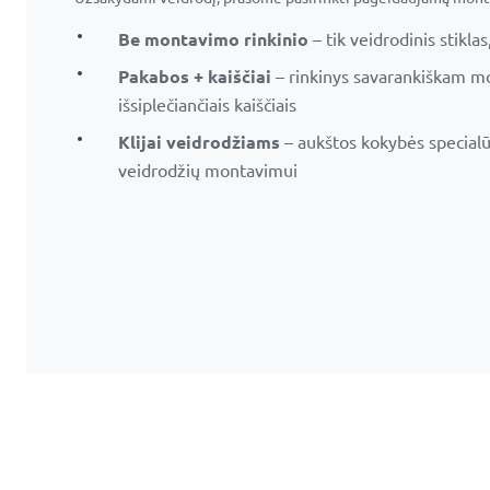
Be montavimo rinkinio
– tik veidrodinis stiklas
Pakabos + kaiščiai
– rinkinys savarankiškam mon
išsiplečiančiais kaiščiais
Klijai veidrodžiams
– aukštos kokybės specialūs 
veidrodžių montavimui