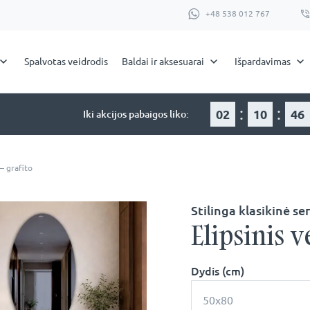
+48 538 012 767
Spalvotas veidrodis
Baldai ir aksesuarai
Išpardavimas
:
:
02
10
46
Iki akcijos pabaigos liko:
 – grafito
Stilinga klasikinė ser
Elipsinis v
Dydis (cm)
50x80