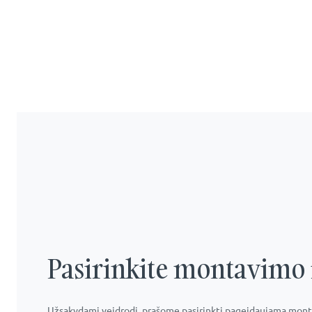
Pasirinkite montavimo 
Užsakydami veidrodį, prašome pasirinkti pageidaujamą monta