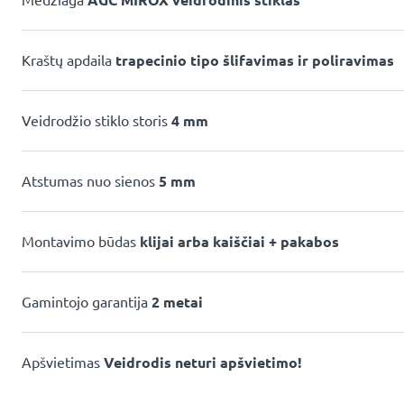
Medžiaga
AGC MIROX veidrodinis stiklas
Kraštų apdaila
trapecinio tipo šlifavimas ir poliravimas
Veidrodžio stiklo storis
4 mm
Atstumas nuo sienos
5 mm
Montavimo būdas
klijai arba kaiščiai + pakabos
Gamintojo garantija
2 metai
Apšvietimas
Veidrodis neturi apšvietimo!