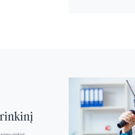
rinkinį
vimo rinkinį: