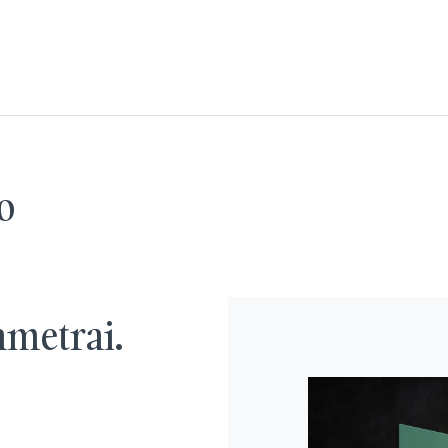
o
ametrai.