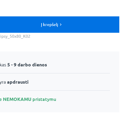
Į krepšelį
lipsy_50x80_K02
ikas
5 - 9 darbo dienos
 yra
apdrausti
te
NEMOKAMU
pristatymu