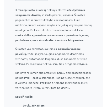
3 mikropluošto šluosčių rinkinys, skirtas
Langų ir veidrodžių valiklis 295 ml – Profesionalus stiklo
efektyviam ir
saugiam veidrodžių
valiklis
ir stiklo paviršių valymui. Šluostės
pagamintos iš aukštos kokybės mikropluošto, kuris
Efektyvus purškiklis ir patogus buteliukas
užtikrina puikias valymo savybes be jokių valymo priemonių
Efektyviai pašalina muilo apnašas, vandens dėmes ir
naudojimo. Dėl savo struktūros mikropluoštas tiksliai
kitas įprastas vonios kambario dėmes
renka dulkes, pašalina nešvarumus ir pašalina dryžius,
Nepalieka dryžių ar dėmių
palikdamas paviršius idealiai švarius ir blizgančius.
Saugu naudoti langams, veidrodžiams ir kitiems
Šluostės yra minkštos, švelnios ir
stikliniams paviršiams
nebraižo valomų
paviršių
Tinka naudoti namuose ir profesionaliai
, todėl jos yra saugios langams, veidrodžiams,
vitrinoms, automobilio langams, dušo kabinoms ar stiklo
stalams. Puikiai tinka tiek sausam, tiek drėgnam valymui.
Rinkinys rekomenduojamas tiek namų, tiek profesionaliam
naudojimui – grožio salonuose, kabinetuose, viešbučiuose
ir valymo įmonėse. Patikima priemonė kiekvienam, kuris
vertina švarą ir tobulą rezultatą be dryžių.
Specifikacija:
Dydis:
35×35 cm