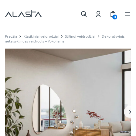
0
Pradžia
Klasikiniai veidrodžiai
Stilingi veidrodžiai
Dekoratyvinis
netaisyklingas veidrodis – Yokohama