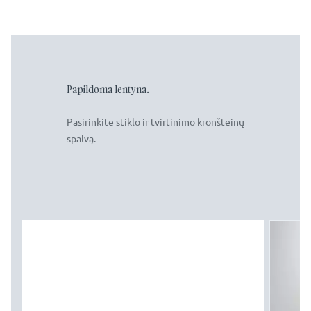
Papildoma lentyna.
Pasirinkite stiklo ir tvirtinimo kronšteinų
spalvą.