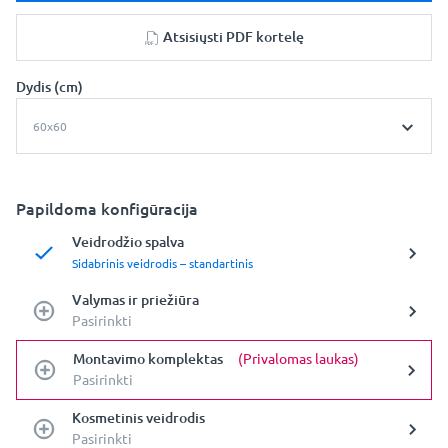
Atsisiųsti PDF kortelę
Dydis (cm)
60x60
Papildoma konfigūracija
Veidrodžio spalva
Sidabrinis veidrodis – standartinis
Valymas ir priežiūra
Pasirinkti
Montavimo komplektas
(Privalomas laukas)
Pasirinkti
Kosmetinis veidrodis
Pasirinkti