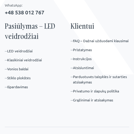
WhatsApp:
+48 538 012 767
Pasiūlymas – LED
Klientui
veidrodžiai
FAQ – Dažnai užduodami klausimai
Pristatymas
LED veidrodžiai
Instrukcijos
Klasikiniai veidrodžiai
Atsisiuntimai
Vonios baldai
Parduotuvės taisyklės ir sutarties
Stiklo plokštės
atsisakymas
Išpardavimas
Privatumo ir slapukų politika
Grąžinimai ir atsisakymas