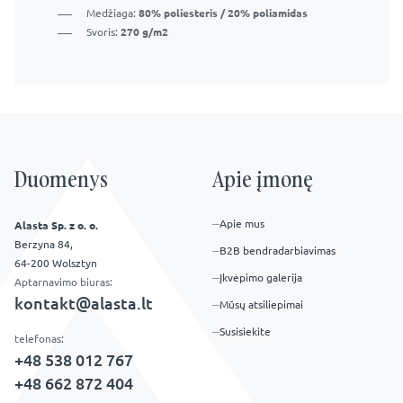
Medžiaga:
80% poliesteris / 20% poliamidas
Svoris:
270 g/m2
Duomenys
Apie įmonę
Apie mus
Alasta Sp. z o. o.
Berzyna 84,
B2B bendradarbiavimas
64-200 Wolsztyn
Įkvėpimo galerija
Aptarnavimo biuras:
kontakt@alasta.lt
Mūsų atsiliepimai
Susisiekite
telefonas:
+48 538 012 767
+48 662 872 404