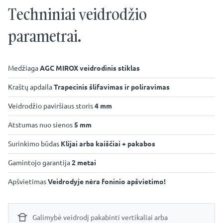
Techniniai veidrodžio
parametrai.
Medžiaga
AGC MIROX veidrodinis stiklas
Kraštų apdaila
Trapecinis šlifavimas ir poliravimas
Veidrodžio paviršiaus storis
4 mm
Atstumas nuo sienos
5 mm
Surinkimo būdas
Klijai arba kaiščiai + pakabos
Gamintojo garantija
2 metai
Apšvietimas
Veidrodyje nėra foninio apšvietimo!
Galimybė veidrodį pakabinti vertikaliai arba