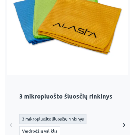
3 mikropluošto šluosčių rinkinys
Veidrodžių valiklis
3 mikropluošto šluosčių rinkinys
3 mikropluošto šluosčių rinkinys
Veidrodžių valiklis
Veidrodžių valiklis