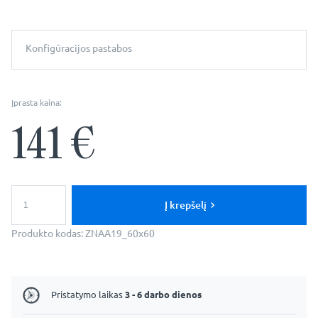
Konfigūracijos pastabos
Įprasta kaina:
141
€
produkto
kiekis:
Į krepšelį
Dekoratyvinis
netaisyklingas
Produkto kodas:
ZNAA19_60x60
veidrodis
-
Yokohama
Pristatymo laikas
3 - 6 darbo dienos