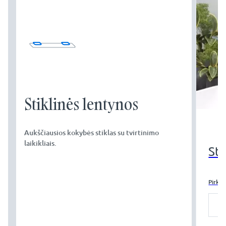
Stiklinės lentynos
Aukščiausios kokybės stiklas su tvirtinimo
laikikliais.
Sti
Pirkti