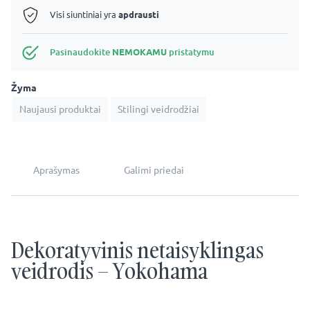
Visi siuntiniai yra
apdrausti
Pasinaudokite
NEMOKAMU
pristatymu
Žyma
Naujausi produktai
Stilingi veidrodžiai
Aprašymas
Galimi priedai
Dekoratyvinis netaisyklingas
veidrodis – Yokohama