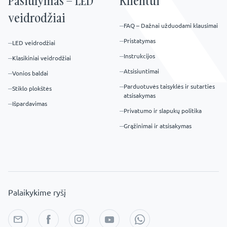
Pasiūlymas – LED
Klientui
veidrodžiai
FAQ – Dažnai užduodami klausimai
Pristatymas
LED veidrodžiai
Instrukcijos
Klasikiniai veidrodžiai
Atsisiuntimai
Vonios baldai
Parduotuvės taisyklės ir sutarties
Stiklo plokštės
atsisakymas
Išpardavimas
Privatumo ir slapukų politika
Grąžinimai ir atsisakymas
Palaikykime ryšį