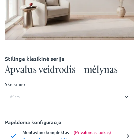
Stilinga klasikinė serija
Apvalus veidrodis – mėlynas
Skersmuo
60cm
Papildoma konfigūracija
Montavimo komplektas
(Privalomas laukas)