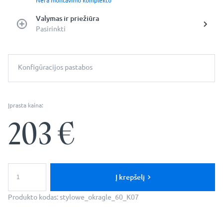
Nėra montavimo komplekto
Valymas ir priežiūra
Pasirinkti
Konfigūracijos pastabos
Įprasta kaina:
203
€
produkto
kiekis:
Į krepšelį
Apvalus
veidrodis
Produkto kodas:
stylowe_okragle_60_K07
–
mėlynas