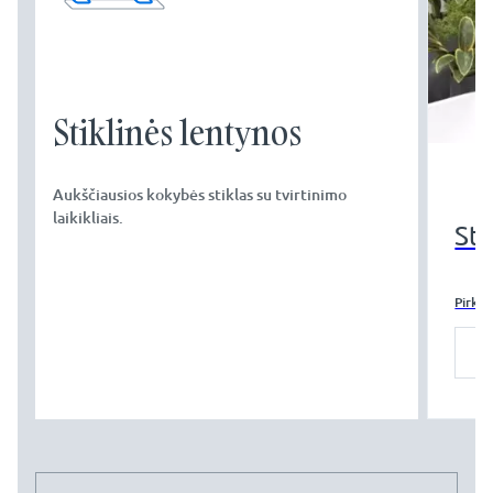
Stiklinės lentynos
Aukščiausios kokybės stiklas su tvirtinimo
laikikliais.
Sti
Pirkti