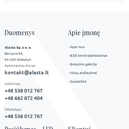
Duomenys
Apie įmonę
Apie mus
Alasta Sp. z o. o.
Berzyna 84,
B2B bendradarbiavimas
64-200 Wolsztyn
Įkvėpimo galerija
Aptarnavimo biuras:
kontakt@alasta.lt
Mūsų atsiliepimai
Susisiekite
telefonas:
+48 538 012 767
+48 662 872 404
WhatsApp:
+48 538 012 767