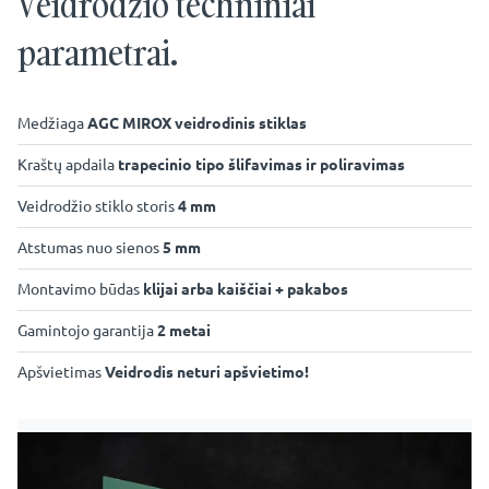
Veidrodžio techniniai
parametrai.
Medžiaga
AGC MIROX veidrodinis stiklas
Kraštų apdaila
trapecinio tipo šlifavimas ir poliravimas
Veidrodžio stiklo storis
4 mm
Atstumas nuo sienos
5 mm
Montavimo būdas
klijai arba kaiščiai + pakabos
Gamintojo garantija
2 metai
Apšvietimas
Veidrodis neturi apšvietimo!