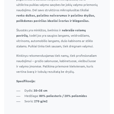
Efektyvus purškiklis ir patogus buteliukas
užtikrina puikias valymo savybes be jokių valymo priemonių
Efektyviai pašalina muilo apnašas, vandens dėmes ir
naudojimo. Dėl savo struktūros mikropluoštas tiksliai
kitas įprastas vonios kambario dėmes
renka dulkes, pašalina nešvarumus ir pašalina dryžius,
Nepalieka dryžių ar dėmių
palikdamas paviršius idealiai švarius ir blizgančius.
Saugu naudoti langams, veidrodžiams ir kitiems
Šluostės yra minkštos, švelnios ir
stikliniams paviršiams
nebraižo valomų
paviršių
Tinka naudoti namuose ir profesionaliai
, todėl jos yra saugios langams, veidrodžiams,
vitrinoms, automobilio langams, dušo kabinoms ar stiklo
stalams. Puikiai tinka tiek sausam, tiek drėgnam valymui.
Rinkinys rekomenduojamas tiek namų, tiek profesionaliam
naudojimui – grožio salonuose, kabinetuose, viešbučiuose
ir valymo įmonėse. Patikima priemonė kiekvienam, kuris
vertina švarą ir tobulą rezultatą be dryžių.
Specifikacija:
Dydis:
35×35 cm
Medžiaga:
80% poliesteris / 20% poliamidas
Svoris:
270 g/m2