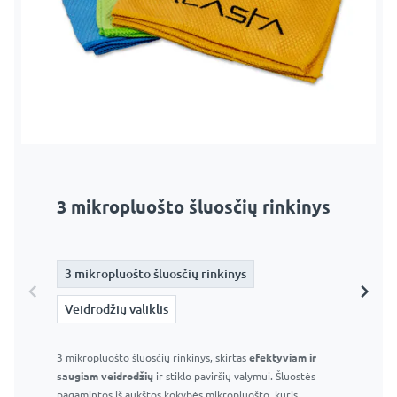
3 mikropluošto šluosčių rinkinys
Veidrodžių valiklis
3 mikropluošto šluosčių rinkinys
3 mikropluošto šluosčių rinkinys
Veidrodžių valiklis
Veidrodžių valiklis
3 mikropluošto šluosčių rinkinys, skirtas
Langų ir veidrodžių valiklis 295 ml – Profesionalus stiklo
efektyviam ir
saugiam veidrodžių
valiklis
ir stiklo paviršių valymui. Šluostės
pagamintos iš aukštos kokybės mikropluošto, kuris