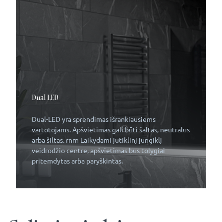
Dual LED
Dual-LED yra sprendimas išrankiausiems
vartotojams. Apšvietimas gali būti šaltas, neutralus
arba šiltas. rnrn Laikydami jutiklinį jungiklį
veidrodžio centre, apšvietimas bus tolygiai
pritemdytas arba paryškintas.