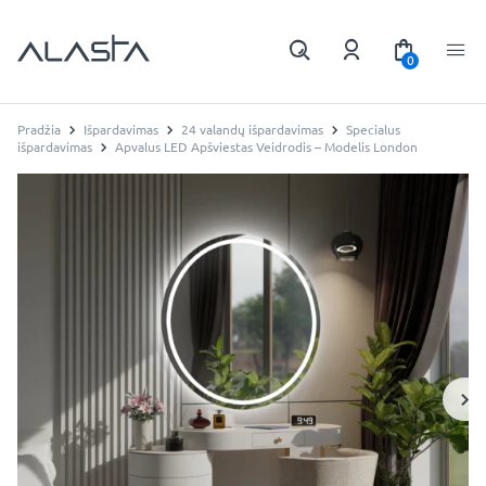
0
Pradžia
Išpardavimas
24 valandų išpardavimas
Specialus
išpardavimas
Apvalus LED Apšviestas Veidrodis – Modelis London