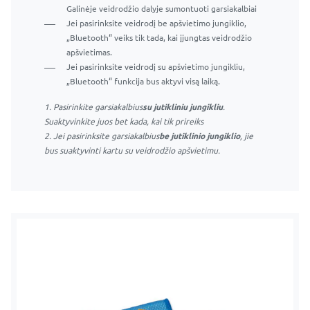
skleidžiamas vibruojančio veidrodžio.
Galinėje veidrodžio dalyje sumontuoti garsiakalbiai
Jei pasirinksite veidrodį be apšvietimo jungiklio,
Jei pasirinksite veidrodį be apšvietimo jungiklio,
„Bluetooth“ veiks tik tada, kai įjungtas veidrodžio
„Bluetooth“ veiks tik tada, kai įjungtas veidrodžio
apšvietimas.
apšvietimas.
Jei pasirinksite veidrodį su apšvietimo jungikliu,
Jei pasirinksite veidrodį su apšvietimo jungikliu,
„Bluetooth“ funkcija bus aktyvi visą laiką.
„Bluetooth“ funkcija bus aktyvi visą laiką.
1. Pasirinkite garsiakalbius
su jutikliniu jungikliu
.
1. Pasirinkite garsiakalbius
su jutikliniu jungikliu
.
Suaktyvinkite juos bet kada, kai tik prireiks
Suaktyvinkite juos bet kada, kai tik prireiks
2. Jei pasirinksite garsiakalbius
be jutiklinio jungiklio
, jie
2. Jei pasirinksite garsiakalbius
be jutiklinio jungiklio
, jie
bus suaktyvinti kartu su veidrodžio apšvietimu.
bus suaktyvinti kartu su veidrodžio apšvietimu.