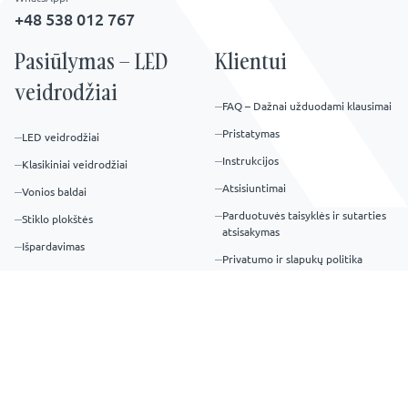
+48 538 012 767
Pasiūlymas – LED
Klientui
veidrodžiai
FAQ – Dažnai užduodami klausimai
Pristatymas
LED veidrodžiai
Instrukcijos
Klasikiniai veidrodžiai
Atsisiuntimai
Vonios baldai
Parduotuvės taisyklės ir sutarties
Stiklo plokštės
atsisakymas
Išpardavimas
Privatumo ir slapukų politika
Grąžinimai ir atsisakymas
Palaikykime ryšį