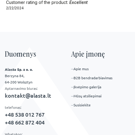
Customer rating of the product:
Excellent
2/22/2024
Duomenys
Apie įmonę
Apie mus
Alasta Sp. z o. o.
Berzyna 84,
B2B bendradarbiavimas
64-200 Wolsztyn
Įkvėpimo galerija
Aptarnavimo biuras:
kontakt@alasta.lt
Mūsų atsiliepimai
Susisiekite
telefonas:
+48 538 012 767
+48 662 872 404
WhatsApp: