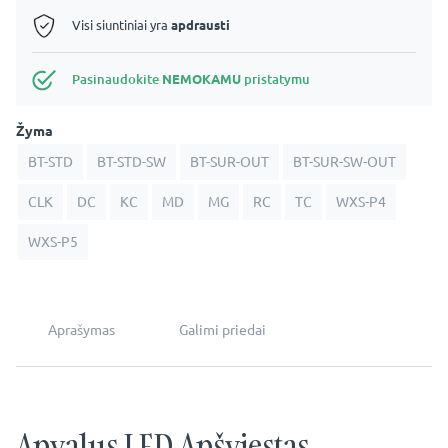
Visi siuntiniai yra
apdrausti
Pasinaudokite
NEMOKAMU
pristatymu
Žyma
BT-STD
BT-STD-SW
BT-SUR-OUT
BT-SUR-SW-OUT
CLK
DC
KC
MD
MG
RC
TC
WXS-P4
WXS-P5
Aprašymas
Galimi priedai
Apvalus LED Apšviestas