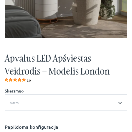
Apvalus LED Apšviestas
Veidrodis – Modelis London
5.0
Skersmuo
80cm
Papildoma konfigūracija