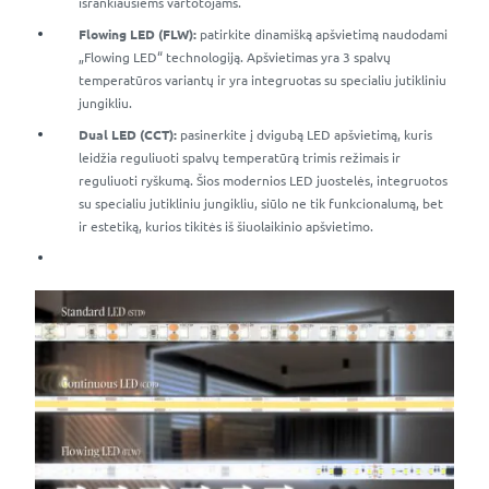
išrankiausiems vartotojams.
Flowing LED (FLW):
patirkite dinamišką apšvietimą naudodami
„Flowing LED“ technologiją. Apšvietimas yra 3 spalvų
temperatūros variantų ir yra integruotas su specialiu jutikliniu
jungikliu.
Dual LED (CCT):
pasinerkite į dvigubą LED apšvietimą, kuris
leidžia reguliuoti spalvų temperatūrą trimis režimais ir
reguliuoti ryškumą. Šios modernios LED juostelės, integruotos
su specialiu jutikliniu jungikliu, siūlo ne tik funkcionalumą, bet
ir estetiką, kurios tikitės iš šiuolaikinio apšvietimo.