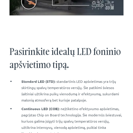
Pasirinkite idealų LED foninio
apšvietimo tipą.
Standard LED (STD):
standartinis LED apšvietimas yra trijų
skirtingų spalvų temperatūros versijų. Šie patikimi šviesos
šaltiniai užtikrina puikų vienodumą ir efektyvumą, sukurdami
malonią atmosferą bet kurioje patalpoje.
Continuous LED (COB):
neįtikėtino efektyvumo apšvietimas,
pagrįstas Chip on Board technologija. Šie modernūs šviestuvai,
kuriuos galima įsigyti trijų spalvų temperatūros versijų,
užtikrina intensyvų, vienodą apšvietimą, puikiai tinka