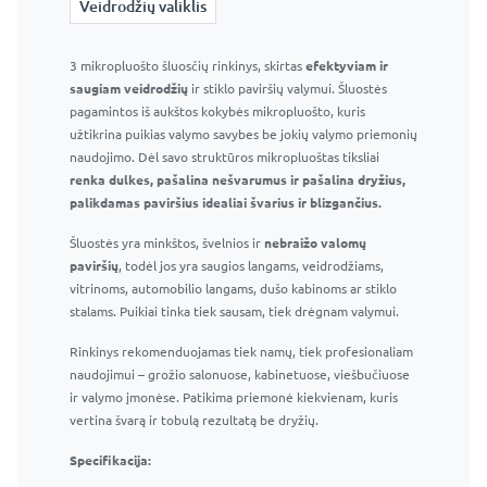
Veidrodžių valiklis
Veidrodžių valiklis
3 mikropluošto šluosčių rinkinys, skirtas
Langų ir veidrodžių valiklis 295 ml – Profesionalus stiklo
efektyviam ir
saugiam veidrodžių
valiklis
ir stiklo paviršių valymui. Šluostės
pagamintos iš aukštos kokybės mikropluošto, kuris
Efektyvus purškiklis ir patogus buteliukas
užtikrina puikias valymo savybes be jokių valymo priemonių
Efektyviai pašalina muilo apnašas, vandens dėmes ir
naudojimo. Dėl savo struktūros mikropluoštas tiksliai
kitas įprastas vonios kambario dėmes
renka dulkes, pašalina nešvarumus ir pašalina dryžius,
Nepalieka dryžių ar dėmių
palikdamas paviršius idealiai švarius ir blizgančius.
Saugu naudoti langams, veidrodžiams ir kitiems
Šluostės yra minkštos, švelnios ir
stikliniams paviršiams
nebraižo valomų
paviršių
Tinka naudoti namuose ir profesionaliai
, todėl jos yra saugios langams, veidrodžiams,
vitrinoms, automobilio langams, dušo kabinoms ar stiklo
stalams. Puikiai tinka tiek sausam, tiek drėgnam valymui.
Rinkinys rekomenduojamas tiek namų, tiek profesionaliam
naudojimui – grožio salonuose, kabinetuose, viešbučiuose
ir valymo įmonėse. Patikima priemonė kiekvienam, kuris
vertina švarą ir tobulą rezultatą be dryžių.
Specifikacija: