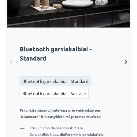
Bluetooth garsiakalbiai -
Bluetooth garsiakalbiai - Surface
Standard
Bluetooth garsiakalbiai - Standard
Bluetooth garsiakalbiai - Standard
Bluetooth garsiakalbiai - Surface
Bluetooth garsiakalbiai - Surface
Prijunkite išmanųjį telefoną prie veidrodžio per
„Bluetooth“ ir klausykitės mėgstamos muzikos!
Prijunkite išmanųjį telefoną prie veidrodžio per
„Bluetooth“ ir klausykitės mėgstamos muzikos!
Prisijungimo diapazonas iki 10 m
Garsiakalbio tipas:
Garso žadintuvas
. Galinėje
Prisijungimo diapazonas iki 10 m
veidrodžio dalyje sumontuoti garsiakalbiai. Garsas,
Garsiakalbio tipas:
diafragminis garsiakalbis
.