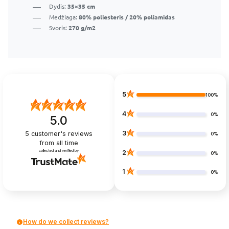
Dydis:
35×35 cm
Medžiaga:
80% poliesteris / 20% poliamidas
Svoris:
270 g/m2
5
100%
4
0%
5.0
3
5
customer's reviews
0%
from all time
collected and verified by
2
0%
1
0%
How do we collect reviews?