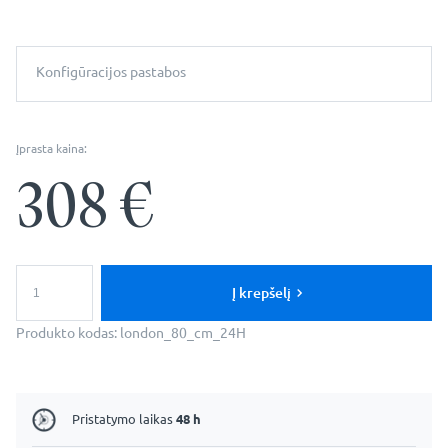
Konfigūracijos pastabos
Įprasta kaina:
308
€
produkto
kiekis:
Į krepšelį
Apvalus
LED
Produkto kodas:
london_80_cm_24H
Apšviestas
Veidrodis
–
Modelis
London
Pristatymo laikas
48 h