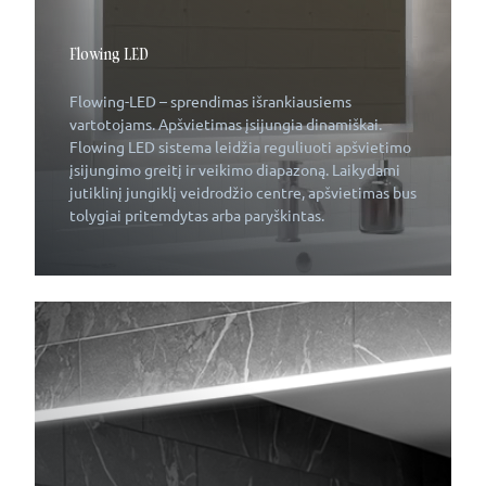
Flowing LED
Flowing-LED – sprendimas išrankiausiems
vartotojams. Apšvietimas įsijungia dinamiškai.
Flowing LED sistema leidžia reguliuoti apšvietimo
įsijungimo greitį ir veikimo diapazoną. Laikydami
jutiklinį jungiklį veidrodžio centre, apšvietimas bus
tolygiai pritemdytas arba paryškintas.