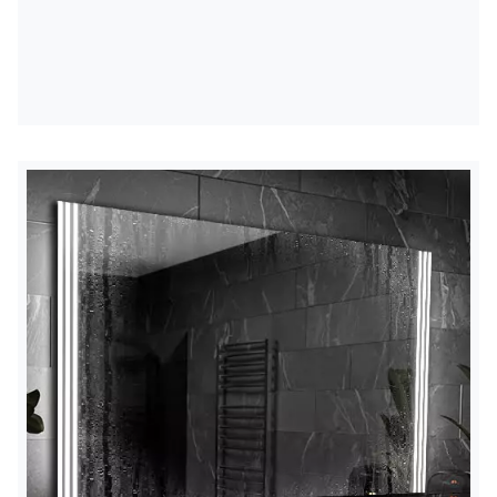
apšvietimas
Laikant jungiklį, apšvietimas pritemdomas arba
paryškinamas