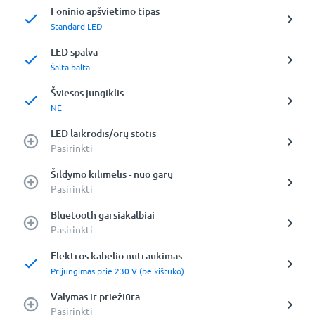
Foninio apšvietimo tipas
Standard LED
LED spalva
Šalta balta
Šviesos jungiklis
NE
LED laikrodis/orų stotis
Pasirinkti
Šildymo kilimėlis - nuo garų
Pasirinkti
Bluetooth garsiakalbiai
Pasirinkti
Elektros kabelio nutraukimas
Prijungimas prie 230 V (be kištuko)
Valymas ir priežiūra
Pasirinkti