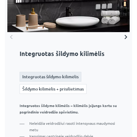
Integruotas šildymo kilimėlis
Šildymo kilimėlis + prisilietimas
Integruotas šildymo kilimėlis
Integruotas šildymo kilimėlis
Šildymo kilimėlis + prisilietimas
Šildymo kilimėlis + prisilietimas
Integruotas šildymo kilimėlis – kilimėlis įsijungs kartu su
Šildymo kilimėlis su jutikliniu jungikliu – kilimėlis
pagrindinio veidrodžio apšvietimu.
įsijungs, kai paliesite papildomą jungiklį.
Neleidžia veidrodžiui rasoti intensyvaus maudymosi
Neleidžia veidrodžiui rasoti intensyvaus maudymosi
metu
metu
Įrengimas centrinėje veidrodžio dalyje
Įrengimas centrinėje veidrodžio dalyje