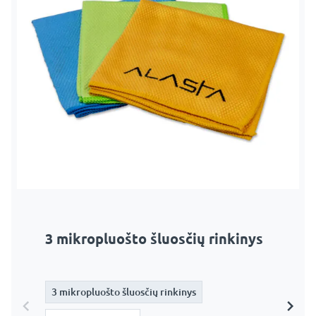
3 mikropluošto šluosčių rinkinys
Veidrodžių valiklis
3 mikropluošto šluosčių rinkinys
3 mikropluošto šluosčių rinkinys