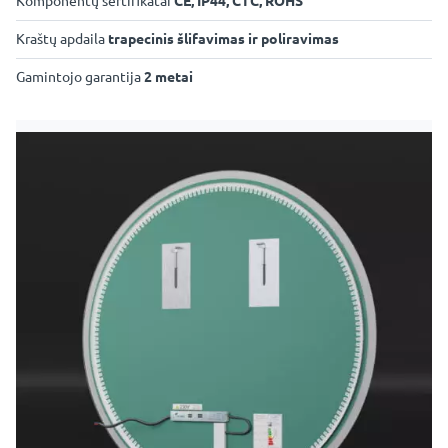
Komponentų sertifikatai
CE, IP44, CTC, ROHS
Kraštų apdaila
trapecinis šlifavimas ir poliravimas
Gamintojo garantija
2 metai