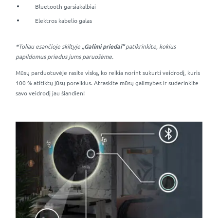
Bluetooth garsiakalbiai
Elektros kabelio galas
*Toliau esančioje skiltyje
„Galimi priedai“
patikrinkite, kokius
papildomus priedus jums paruošėme.
Mūsų parduotuvėje rasite viską, ko reikia norint sukurti veidrodį, kuris
100 % atitiktų jūsų poreikius. Atraskite mūsų galimybes ir suderinkite
savo veidrodį jau šiandien!