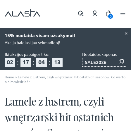
0
×
15% nuolaida visam užsakymui!
Akcija baigiasi jau sekmadienį!
Iki akcijos pabaigos liko:
Nuolaidos kuponas
:
:
:
02
17
04
12
SALE2026
Home
>
Lamele z lustrem, czyli wnętrzarski hit ostatnich sezonów. Co warto
o nim wiedzieć?
Lamele z lustrem, czyli
wnętrzarski hit ostatnich