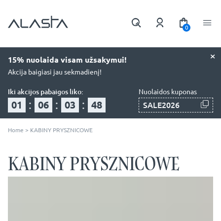
0
×
15% nuolaida visam užsakymui!
Akcija baigiasi jau sekmadienį!
Iki akcijos pabaigos liko:
Nuolaidos kuponas
:
:
:
01
06
03
47
SALE2026
Home
>
KABINY PRYSZNICOWE
KABINY PRYSZNICOWE