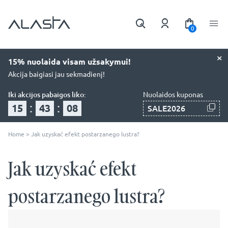
0
×
15% nuolaida visam užsakymui!
Akcija baigiasi jau sekmadienį!
Iki akcijos pabaigos liko:
Nuolaidos kuponas
:
:
15
43
06
SALE2026
Home
>
Jak uzyskać efekt postarzanego lustra?
Jak uzyskać efekt
postarzanego lustra?