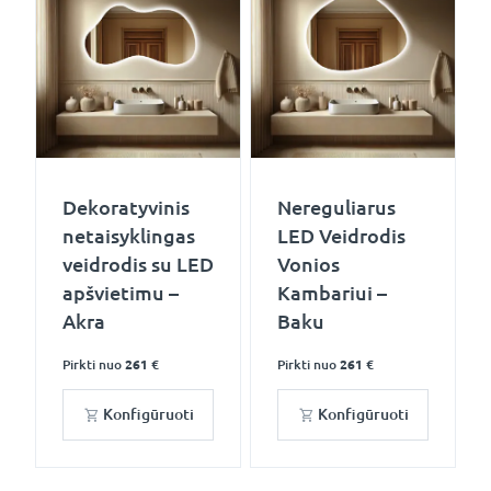
Dekoratyvinis
Nereguliarus
netaisyklingas
LED Veidrodis
veidrodis su LED
Vonios
apšvietimu –
Kambariui –
Akra
Baku
Pirkti nuo
261 €
Pirkti nuo
261 €
Konfigūruoti
Konfigūruoti