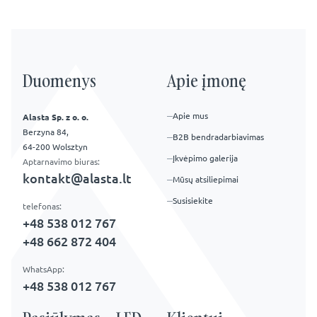
Duomenys
Apie įmonę
Apie mus
Alasta Sp. z o. o.
Berzyna 84,
B2B bendradarbiavimas
64-200 Wolsztyn
Įkvėpimo galerija
Aptarnavimo biuras:
kontakt@alasta.lt
Mūsų atsiliepimai
Susisiekite
telefonas:
+48 538 012 767
+48 662 872 404
WhatsApp:
+48 538 012 767