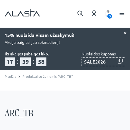
0
×
15% nuolaida visam užsakymui!
Akcija baigiasi jau sekmadienį!
Iki akcijos pabaigos liko:
Nuolaidos kuponas
:
:
17
39
57
SALE2026
Pradžia
Produktai su žymomis “ARC_TB”
ARC_TB