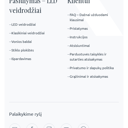
Pasiūlymas – LED
Klientui
veidrodžiai
FAQ – Dažnai užduodami
klausimai
LED veidrodžiai
Pristatymas
Klasikiniai veidrodžiai
Instrukcijos
Vonios baldai
Atsisiuntimai
Stiklo plokštės
Parduotuvės taisyklės ir
Išpardavimas
sutarties atsisakymas
Privatumo ir slapukų politika
Grąžinimai ir atsisakymas
Palaikykime ryšį