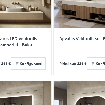
arus LED Veidrodis
Apvalus Veidrodis su LE
Kambariui – Baku
o
261 €
Konfigūruoti
Pirkti nuo
226 €
Konfi