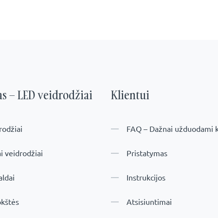
s – LED veidrodžiai
Klientui
rodžiai
FAQ – Dažnai užduodami k
ai veidrodžiai
Pristatymas
aldai
Instrukcijos
okštės
Atsisiuntimai