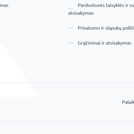
imas
Parduotuvės taisyklės ir su
atsisakymas
Privatumo ir slapukų polit
Grąžinimai ir atsisakymas
Palai