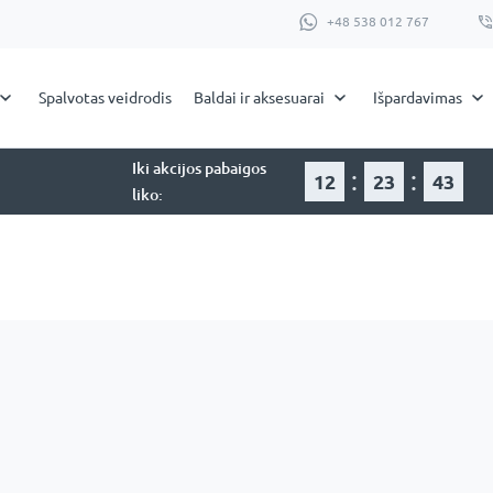
+48 538 012 767
Spalvotas veidrodis
Baldai ir aksesuarai
Išpardavimas
Iki akcijos pabaigos
:
:
12
23
42
liko: