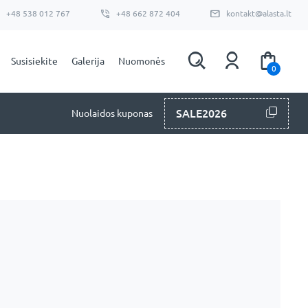
+48 538 012 767
+48 662 872 404
kontakt@alasta.lt
Susisiekite
Galerija
Nuomonės
0
SALE2026
Nuolaidos kuponas