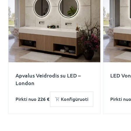
Apvalus Veidrodis su LED –
LED Voni
London
Pirkti nuo
226 €
Konfigūruoti
Pirkti nu