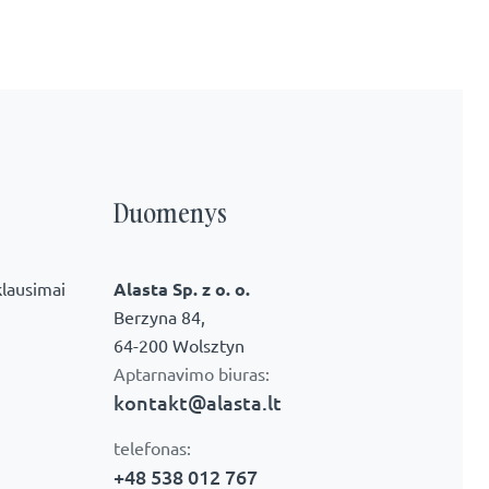
Duomenys
lausimai
Alasta Sp. z o. o.
Berzyna 84,
64-200 Wolsztyn
Aptarnavimo biuras:
kontakt@alasta.lt
telefonas:
+48 538 012 767