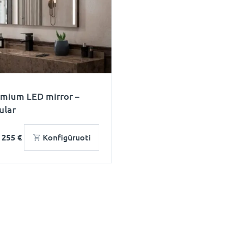
emium LED mirror –
ular
o
255 €
Konfigūruoti