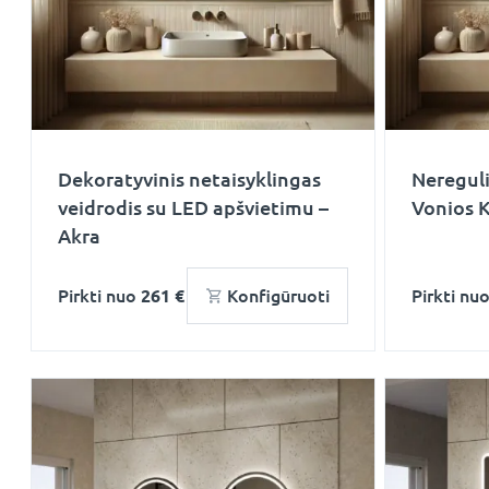
Dekoratyvinis netaisyklingas
Nereguli
veidrodis su LED apšvietimu –
Vonios 
Akra
Pirkti nuo
261 €
Konfigūruoti
Pirkti nu