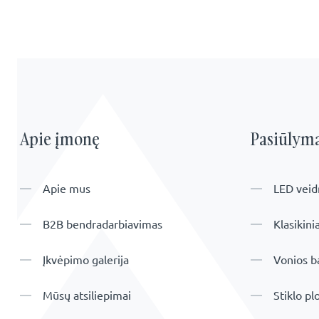
Apie įmonę
Pasiūlyma
Apie mus
LED veid
B2B bendradarbiavimas
Klasikini
Įkvėpimo galerija
Vonios b
Mūsų atsiliepimai
Stiklo pl