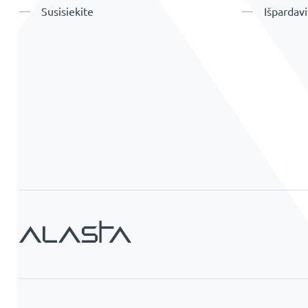
Susisiekite
Išpardav