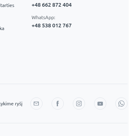
+48 662 872 404
tarties
WhatsApp:
+48 538 012 767
ika
kykime ryšį