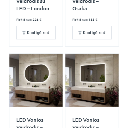
Veidrodis su
Veidrodis –
LED – London
Osaka
Pirkti nuo
226 €
Pirkti nuo
185 €
Konfigūruoti
Konfigūruoti
LED Vonios
LED Vonios
Veidrodis –
Veidrodis –