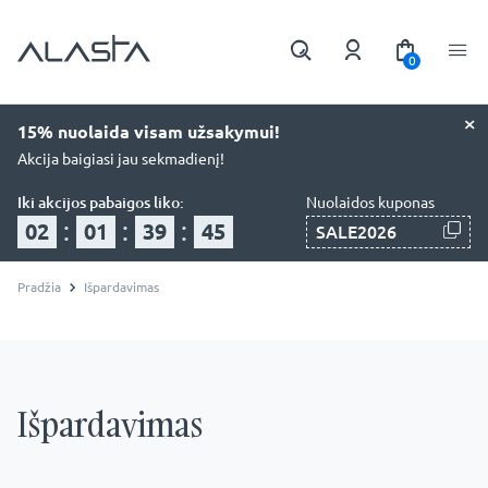
0
×
15% nuolaida visam užsakymui!
Akcija baigiasi jau sekmadienį!
Iki akcijos pabaigos liko:
Nuolaidos kuponas
:
:
:
02
01
39
44
SALE2026
Pradžia
Išpardavimas
Išpardavimas