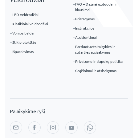
Duomenys
Apie įmonę
Apie mus
Alasta Sp. z o. o.
Berzyna 84,
B2B bendradarbiavimas
64-200 Wolsztyn
Įkvėpimo galerija
Aptarnavimo biuras:
kontakt@alasta.lt
Mūsų atsiliepimai
Susisiekite
telefonas:
+48 538 012 767
+48 662 872 404
WhatsApp:
+48 538 012 767